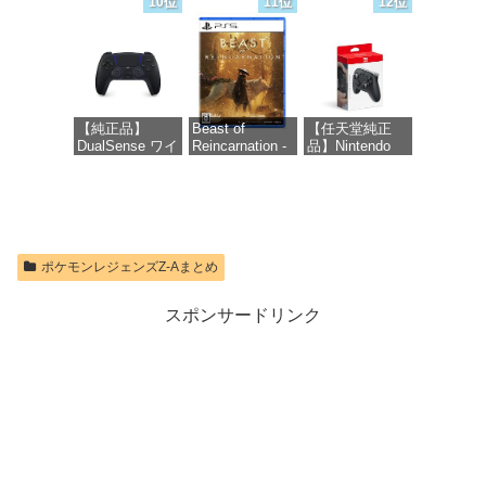
10位
11位
12位
ーチャルアイテ
microSD
ムを含む】
Express Card
価格：¥8,979
【オンラインゲ
256GB for
ームコード】
Nintendo Switch
ロブロックス |
2(サムスン マイ
オンラインコー
クロSDエクス
ド版
プレスカード
【純正品】
Beast of
【任天堂純正
256GB)
DualSense ワイ
Reincarnation -
品】Nintendo
【Amazon.co.jp
価格：¥1,300
ヤレスコントロ
PS5 【特典】プ
Switch 2 Proコ
限定特典】
ーラー ミッド
ロダクトコード
ントローラー
Nintendo S
ナイト ブラッ
封入
ク(CFI-
価格：¥9,980
価格：¥9,299
ZCT2J01)
価格：¥7,286
ポケモンレジェンズZ-Aまとめ
価格：¥10,737
スポンサードリンク