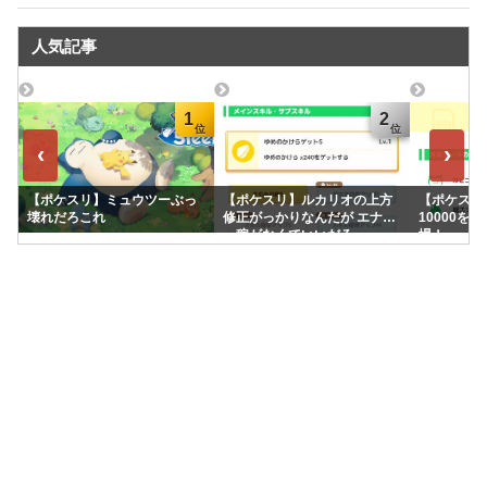
人気記事
1
2
‹
›
【ポケスリ】ミュウツーぶっ
【ポケスリ】ルカリオの上方
【ポケスリ】
壊れだろこれ
修正がっかりなんだが エナジ
10000を
ー稼がなくていいだろ
場！