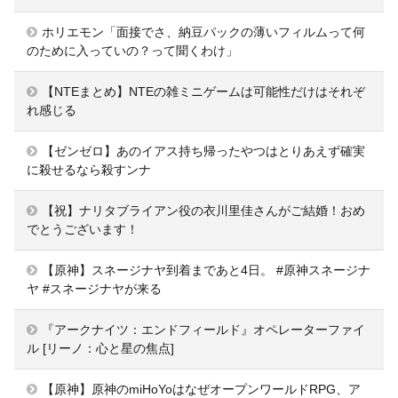
ホリエモン「面接でさ、納豆パックの薄いフィルムって何
のために入っていの？って聞くわけ」
【NTEまとめ】NTEの雑ミニゲームは可能性だけはそれぞ
れ感じる
【ゼンゼロ】あのイアス持ち帰ったやつはとりあえず確実
に殺せるなら殺すンナ
【祝】ナリタブライアン役の衣川里佳さんがご結婚！おめ
でとうございます！
【原神】スネージナヤ到着まであと4日。 #原神スネージナ
ヤ #スネージナヤが来る
『アークナイツ：エンドフィールド』オペレーターファイ
ル [リーノ：心と星の焦点]
【原神】原神のmiHoYoはなぜオープンワールドRPG、ア