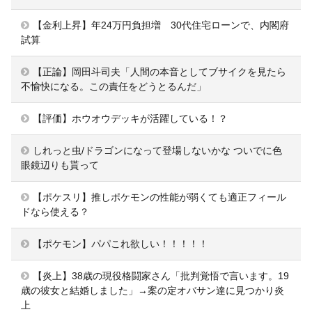
【金利上昇】年24万円負担増 30代住宅ローンで、内閣府
試算
【正論】岡田斗司夫「人間の本音としてブサイクを見たら
不愉快になる。この責任をどうとるんだ」
【評価】ホウオウデッキが活躍している！？
しれっと虫/ドラゴンになって登場しないかな ついでに色
眼鏡辺りも貰って
【ポケスリ】推しポケモンの性能が弱くても適正フィール
ドなら使える？
【ポケモン】パパこれ欲しい！！！！！
【炎上】38歳の現役格闘家さん「批判覚悟で言います。19
歳の彼女と結婚しました」→案の定オバサン達に見つかり炎
上