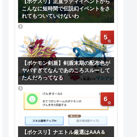
【ポケスリ】正直ラティイベントから
こんなに短時間で伝説幻イベントをさ
れてもついていけないわ
5
【ポケモン剣盾】剣盾末期の配布色が
ヤバすぎてなんであのころスルーして
たんだろってなる
6
【ポケスリ】ナエトル厳選はAAA＆