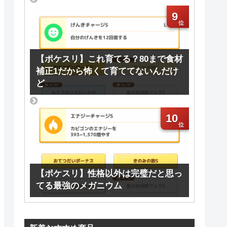
9
【ポケスリ】これ育てる？80まで食材
補正1だから怖くて育ててないんだけ
ど
10
【ポケスリ】性格以外は完璧だと思っ
てる最強のメガニウム