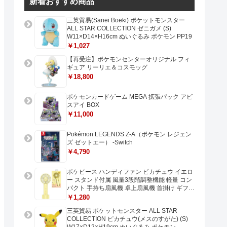
新着おすすめ商品
三英貿易(Sanei Boeki) ポケットモンスター
ALL STAR COLLECTION ゼニガメ (S)
W11×D14×H16cm ぬいぐるみ ポケモン PP19
￥1,027
【再受注】ポケモンセンターオリジナル フィ
ギュア リーリエ＆コスモッグ
￥18,800
ポケモンカードゲーム MEGA 拡張パック アビ
スアイ BOX
￥11,000
Pokémon LEGENDS Z-A（ポケモン レジェン
ズ ゼットエー） -Switch
￥4,790
ポケピース ハンディファン ピカチュウ イエロ
ー スタンド付属 風量3段階調整機能 軽量 コン
パクト 手持ち扇風機 卓上扇風機 首掛け ギフト
プレゼントに最適 USB充電 Type-C対応
￥1,280
三英貿易 ポケットモンスター ALL STAR
COLLECTION ピカチュウ(メスのすがた) (S)