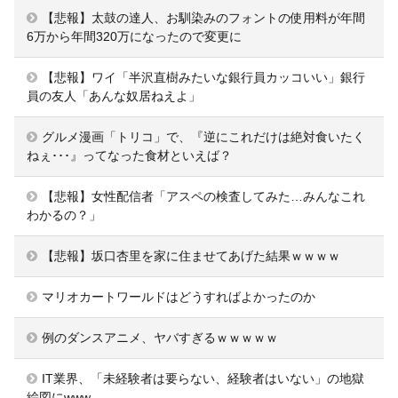
【悲報】太鼓の達人、お馴染みのフォントの使用料が年間
6万から年間320万になったので変更に
【悲報】ワイ「半沢直樹みたいな銀行員カッコいい」銀行
員の友人「あんな奴居ねえよ」
グルメ漫画「トリコ」で、『逆にこれだけは絶対食いたく
ねぇ･･･』ってなった食材といえば？
【悲報】女性配信者「アスペの検査してみた…みんなこれ
わかるの？」
【悲報】坂口杏里を家に住ませてあげた結果ｗｗｗｗ
マリオカートワールドはどうすればよかったのか
例のダンスアニメ、ヤバすぎるｗｗｗｗｗ
IT業界、「未経験者は要らない、経験者はいない」の地獄
絵図にwww