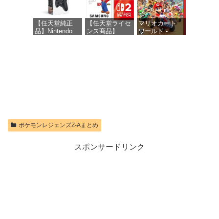
ロブロックス |
オンラインコー
価格：¥10,737
ド版
【任天堂純正
【任天堂ライセ
マリオカート
品】Nintendo
ンス商品】
ワールド -
価格：¥1,300
Switch 2 Proコ
Samsung
Switch2
ントローラー
microSD
Express Card
価格：¥8,564
256GB for
価格：¥9,980
Nintendo Switch
2(サムスン マイ
クロSDエクス
プレスカード
256GB)
【Amazon.co.jp
限定特典】
Nintendo S
ポケモンレジェンズZ-Aまとめ
価格：¥9,300
スポンサードリンク