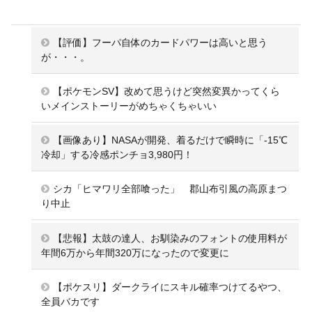
【評価】フーパ自体のカードパワーは高いと思う
が・・・。
【ポケモンSV】改めて思うけど突然変異かってくら
いメインストーリーがめちゃくちゃいい
【画像あり】NASAが開発、着るだけで瞬時に「-15℃
冷却」する冷感ポンチョ3,980円！
シカ「ヒマワリ全部喰った」 郡山布引風の高原まつ
り中止
【悲報】太鼓の達人、お馴染みのフォントの使用料が
年間6万から年間320万になったので変更に
【ポケスリ】ダークライにスキル確率つけてるやつ、
全員バカです