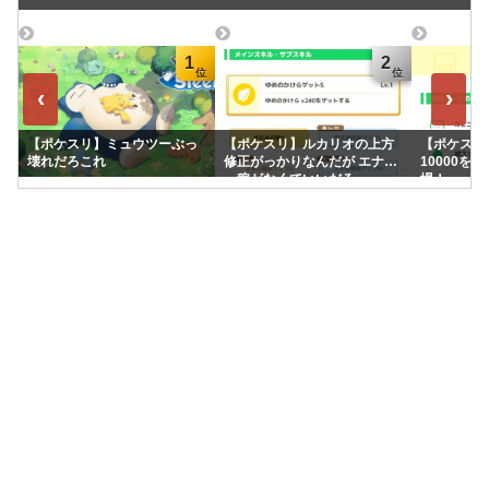
1
2
‹
›
【ポケスリ】ミュウツーぶっ
【ポケスリ】ルカリオの上方
【ポケスリ】
壊れだろこれ
修正がっかりなんだが エナジ
10000を
ー稼がなくていいだろ
場！