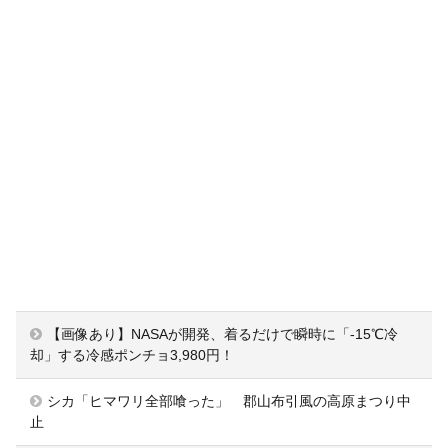
【画像あり】NASAが開発、着るだけで瞬時に「-15℃冷
却」する冷感ポンチョ3,980円！
シカ「ヒマワリ全部喰った」 郡山布引風の高原まつり中
止