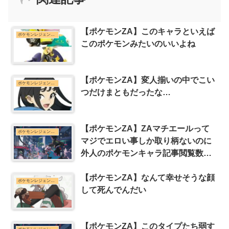
【ポケモンZA】このキャラといえば
ポケモンレジェンズZ-Aまとめ
このポケモンみたいのいいよね
【ポケモンZA】変人揃いの中でこい
ポケモンレジェンズZ-Aまとめ
つだけまともだったな…
【ポケモンZA】ZAマチエールって
ポケモンレジェンズZ-Aまとめ
マジでエロい事しか取り柄ないのに
外人のポケモンキャラ記事閲覧数ラ
ンキングみたいなヤツで上位に食い
【ポケモンZA】なんて幸せそうな顔
込んでるの見たわ
ポケモンレジェンズZ-Aまとめ
して死んでんだい
【ポケモンZA】このタイプたち弱す