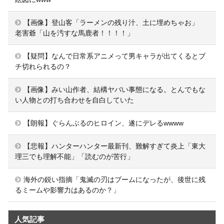
【画像】登山客「ラーメンの残り汁、土に埋めちゃお」
老害爺「山を汚すな馬鹿者！！！！」
【疑問】なんで日常系アニメって男キャラが出てくるとブ
チ切れられるの？
【画像】みい山作者、結構ヤバい事態になる。とんでもな
い人物との打ち合わせを自白していた
【朗報】ぐらんぶるのヒロイン、遂にデレるwwww
【悲報】ハンターハンター最新刊、難解すぎて炎上「東大
理三でも理解不能」「読むのが苦行」
海外の鋭い指摘「鬼滅の刃はブームになったが、後世に残
るミームや影響力はあるのか？」
人気記事