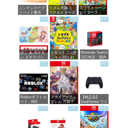
ニンテンドープ
リズム天国 ミ
スプラトゥーン
リペイド番号
ラクルスターズ
レイダース -
1000円|オンラ
-Switch
Switch2
4位
5位
6位
インコード版
価格：¥5,645
価格：¥6,449
価格：¥1,000
ぽこ あ ポケモ
トモダチコレク
Nintendo Switch
ン エキスパン
ション わくわ
2(日本語・国内
ションパス|オン
く生活 -Switch
専用)
7位
8位
9位
ラインコード版
価格：¥6,145
価格：¥55,491
価格：¥4,400
Robloxギフトカ
ファイアーエム
【純正品】
ード - 800
ブレム 万紫千
DualSense ワイ
Robux 【限定バ
紅 -Switch2
ヤレスコントロ
10位
11位
12位
ーチャルアイテ
ーラー ミッド
ムを含む】
ナイト ブラッ
価格：¥8,979
【オンラインゲ
ク(CFI-
ームコード】
ZCT2J01)