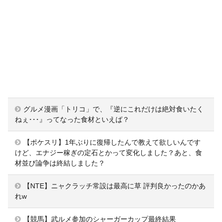
グルメ漫画「トリコ」で、『逆にこれだけは絶対食いたく
ねぇ･･･』ってなった食材といえば？
【ポケスリ】1年ぶりに復帰したんで教えて欲しいんです
けど、エナジー稼ぎの定石とかって変化しました？あと、食
材並び論争は終結しました？
【NTE】ニャクラッチ常設は最高に草 評判良かったのかあ
れw
【競馬】武ルメ参加のシャーガーカップ最終結果