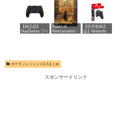
【オンラインゲ
256GB for
ームコード】
Nintendo Switch
ロブロックス |
2(サムスン マイ
オンラインコー
クロSDエクス
ド版
プレスカード
【純正品】
Beast of
【任天堂純正
256GB)
DualSense ワイ
Reincarnation -
品】Nintendo
【Amazon.co.jp
価格：¥1,300
ヤレスコントロ
PS5 【特典】プ
Switch 2 Proコ
限定特典】
ーラー ミッド
ロダクトコード
ントローラー
Nintendo S
ナイト ブラッ
封入
ク(CFI-
価格：¥9,980
価格：¥9,400
ZCT2J01)
価格：¥7,286
ポケモンレジェンズZ-Aまとめ
価格：¥10,737
スポンサードリンク