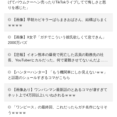
げてバウムクーヘン売ったりTikTokライブしてて悔しさと怒
りを感じた」
【画像】早朝カビキラーばらまきおばさん、結構ばらまく
ｗｗｗｗ
【画像】X女子「ガチでこういう彼氏欲しくて息できん」
2000万バズ
【悲報】イオン熊本の爆発で死亡した店員の勤務先の社
長、YouTuberヒカルだった。何で避難させてないんだよ……
【ハンターハンター】「もう機関車にしか見えないｗｗ」
と話題のシュールすぎるコマがこちら
【画像あり】ワンパンマン最新話のとあるコマが凄すぎて
ネット上で4万回以上いいねされるｗｗｗ
「ワンピース」の最終回、これだったらガチ名作になりそ
うｗｗｗｗ