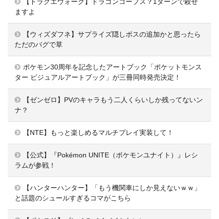
【ドラクエウォーク】ドラゴンコープス？1ターンで殺せ
ますよ
【ウィズダフネ】サプライズ隠しボスの追加かと思ったら
ただのバグで草
ポケモン30周年を記念したアートブック「ポケットモンス
ター ビジュアルアートブック」が三冊同時発売決定！
【ゼンゼロ】PVのキャラもう二人くらいしか残ってないン
ナ？
【NTE】もっと楽しめるマルチプレイ実装して！
【公式】『Pokémon UNITE（ポケモンユナイト）』レシ
ラムが参戦！
【ハンターハンター】「もう機関車にしか見えないｗｗ」
と話題のシュールすぎるコマがこちら