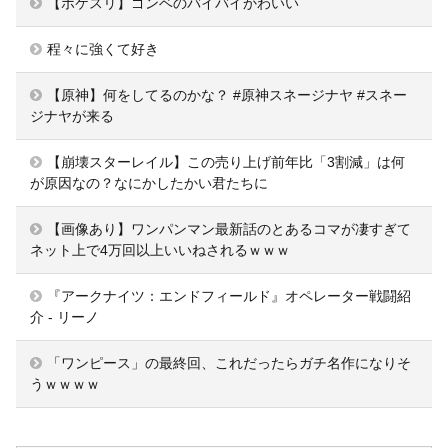
【ポケスリ】ゴンベのバイバイかわいい
程々に強くて好き
【原神】何をしてるのかな？ #原神スネージナヤ #スネー
ジナヤが来る
【崩壊スターレイル】この売り上げ前年比「3割減」は何
が原因なの？なにかしたかい君たちに
【画像あり】ワンパンマン最新話のとあるコマが凄すぎて
ネット上で4万回以上いいねされるｗｗｗ
『アークナイツ：エンドフィールド』オペレーター戦闘紹
介 - リーノ
「ワンピース」の最終回、これだったらガチ名作になりそ
うｗｗｗｗ