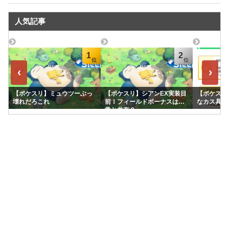
人気記事
1
2
‹
›
【ポケスリ】ミュウツーぶっ
【ポケスリ】シアンEX実装目
【ポケスリ
壊れだろこれ
前！フィールドボーナスは通
なカス具合
常と共有？