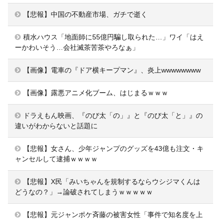
【悲報】中国の不動産市場、ガチで逝く
積水ハウス「地面師に55億円騙し取られた…」ワイ「はえ
ーかわいそう…会社滅茶苦茶やろなぁ」
【画像】電車の『ドア横キープマン』、炎上wwwwwwww
【画像】露悪アニメ化ブーム、はじまるｗｗｗ
ドラえもん映画、『のび太「の」』と『のび太「と」』の
違いがわからないと話題に
【悲報】女さん、少年ジャンプのグッズを43億も注文・キ
ャンセルして逮捕ｗｗｗｗ
【悲報】X民「みいちゃんを規制するならウシジマくんは
どうなの？」→論破されてしまうｗｗｗｗｗ
【悲報】元ジャンポケ斉藤の被害女性「事件で知名度を上