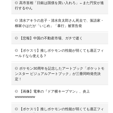
高市首相「日銀は国債を買い入れろ」←また円安が進
行するやん
清水アキラの息子・清水良太郎さん死去で、落語家・
柳家小はだが「いじめ」「暴行」被害告発
【悲報】中国の不動産市場、ガチで逝く
【ポケスリ】推しポケモンの性能が弱くても適正フィ
ールドなら使える？
ポケモン30周年を記念したアートブック「ポケットモ
ンスター ビジュアルアートブック」が三冊同時発売決
定！
【画像】電車の『ドア横キープマン』、炎上
wwwwwwww
【ポケスリ】推しポケモンの性能が弱くても適正フィ