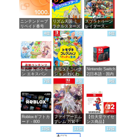
ニンテンドープ
リズム天国 ミ
スプラトゥーン
リペイド番号
ラクルスターズ
レイダース -
1000円|オンラ
-Switch
Switch2
4位
5位
6位
インコード版
価格：¥5,645
価格：¥6,445
価格：¥1,000
ぽこ あ ポケモ
トモダチコレク
Nintendo Switch
ン エキスパン
ション わくわ
2(日本語・国内
ションパス|オン
く生活 -Switch
専用)
7位
8位
9位
ラインコード版
価格：¥6,144
価格：¥55,871
価格：¥4,400
Robloxギフトカ
ファイアーエム
【任天堂ライセ
ード - 800
ブレム 万紫千
ンス商品】
Robux 【限定バ
紅 -Switch2
Samsung
10位
11位
12位
ーチャルアイテ
microSD
ムを含む】
Express Card
価格：¥8,979