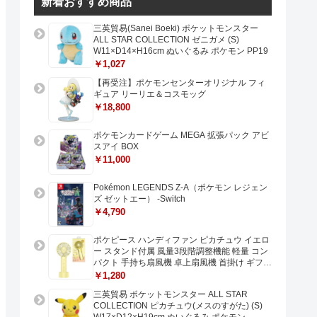
新着おすすめ商品
三英貿易(Sanei Boeki) ポケットモンスター
ALL STAR COLLECTION ゼニガメ (S)
W11×D14×H16cm ぬいぐるみ ポケモン PP19
￥1,027
【再受注】ポケモンセンターオリジナル フィ
ギュア リーリエ＆コスモッグ
￥18,800
ポケモンカードゲーム MEGA 拡張パック アビ
スアイ BOX
￥11,000
Pokémon LEGENDS Z-A（ポケモン レジェン
ズ ゼットエー） -Switch
￥4,790
ポケピース ハンディファン ピカチュウ イエロ
ー スタンド付属 風量3段階調整機能 軽量 コン
パクト 手持ち扇風機 卓上扇風機 首掛け ギフト
プレゼントに最適 USB充電 Type-C対応
￥1,280
三英貿易 ポケットモンスター ALL STAR
COLLECTION ピカチュウ(メスのすがた) (S)