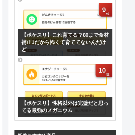
9
【ポケスリ】これ育てる？80まで食材
補正1だから怖くて育ててないんだけ
ど
10
【ポケスリ】性格以外は完璧だと思っ
てる最強のメガニウム