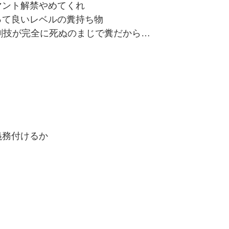
マント解禁やめてくれ
って良いレベルの糞持ち物
割技が完全に死ぬのまじで糞だから…
義務付けるか