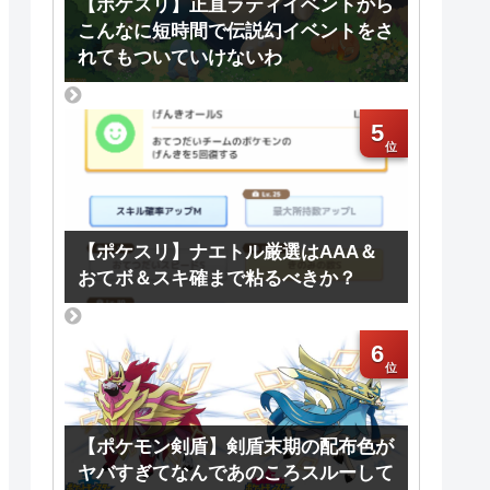
【ポケスリ】正直ラティイベントから
こんなに短時間で伝説幻イベントをさ
れてもついていけないわ
5
【ポケスリ】ナエトル厳選はAAA＆
おてボ＆スキ確まで粘るべきか？
6
【ポケモン剣盾】剣盾末期の配布色が
ヤバすぎてなんであのころスルーして