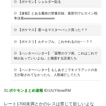
【ポケモン】シェルダー貼る
【速報】とある魔術の禁書目録、最新刊でヒロイン戦
争決着wwwwwwwwwwwww
【ポケマス】選べるマスターパック買った？？
【ポケスリ】ルチャブル、これやれるのか･･･？？
【ハンターハンター】「冨樫のラフ画、これはこれで
味があっていいよね」と擁護する読者たち
【ハンターハンター】もしあそこでキメラアントの女
王が殺されてなかったら、人類滅亡してたろ
31:
ポケモンまとめ速報
ID:UUYrkvwRM
レート1700未満とかのレスは禁じて欲しいよな