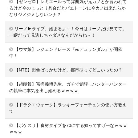
【ゼンゼロ】レミエールって雰囲気が元カノとか言われて
るけど今のじっとり具合だとパエトーンに今カノ出来たらか
なりジメジメしないンナ？
リーノ▶ライブ、始まるよ～！今日はリーノだけ見てて。
一瞬だって見逃しちゃダメなんだからね～！
【ウマ娘】レジェンドレース『vsデュランダル』が開催
中！
【NTE】田舎ばっかだけど、都市型ってどこいったの？
【超朗報】冨樫義博先生、ガチで覚醒しハンターハンター
の執筆に本気を出し始めるｗｗｗｗ
【ドラクエウォーク】ラッキーフォーチュンの使い方教え
て
【ポケスリ】食材タイプを70にする奴ってすげーなｗｗｗ
ｗｗｗ