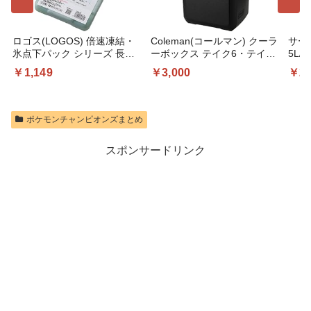
ロゴス(LOGOS) 倍速凍結・
Coleman(コールマン) クーラ
サー
氷点下パック シリーズ 長時
ーボックス テイク6・テイク9
5L/
間保冷 保冷剤 防災 日本製
釣り 運動会 お花見 部活 弁当
熱構
￥1,149
￥3,000
￥2,
飲み物 買い物 キャンプ アウ
ト 
トドア 強力保冷 頑丈 暑さ対
型 大
策
005
ック
ポケモンチャンピオンズまとめ
ンド
スポンサードリンク