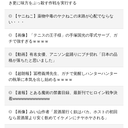
き更に味方をぶっ殺す作戦を実行する
【ヤニねこ】薬物中毒のヤクねこの末路が心配でならな
い・・・
【画像】「テニスの王子様」の手塚国光の零式サーブ、ガ
チで強すぎるｗｗｗｗ
【動画】有名女優、アニソン盆踊りにブチ切れ「日本の品
格が落ちたと思いました」
【超朗報】冨樫義博先生、ガチで覚醒しハンターハンター
の執筆に本気を出し始めるｗｗｗｗ
【速報】とある魔術の禁書目録、最新刊でヒロイン戦争決
着wwwwwwwwwwwww
【画像】みい山作者「居酒屋行く奴はバカ。ホストの初回
なら居酒屋より安く飲めてイケメンにチヤホヤされる」