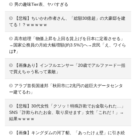
男の趣味Tier表、ヤバすぎる
【悲報】ちいかわ作者さん、「総額30億超」の大豪邸を建
てる！？ｗｗｗｗｗ
高市総理「物価上昇を上回る賃上げを日本に定着させる」
→国家公務員の月給大幅増額(約3.5%⤴)へ→庶民「え、ワイら
は❓」
【画像あり】インフルエンサー「20歳でアルファード一括
で買えちゃう私って素敵」
アラブ首長国連邦「秋田市に2兆円の超巨大データセンタ
ー建てるわ」
【悲報】30代女性「クソッ！特殊詐欺でお金取られた…」
SNS「詐欺られたお金、取り戻せます」女性「これだ！」→
結果ｗｗｗｗ
【画像】キングダムの河了貂、「あったけぇ壁」に引き続