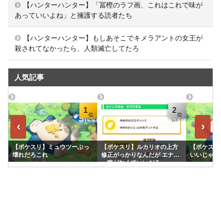
【ハンターハンター】「冨樫のラフ画、これはこれで味が
あっていいよね」と擁護する読者たち
【ハンターハンター】もしあそこでキメラアントの女王が
殺されてなかったら、人類滅亡してたろ
人気記事
1
2
‹
›
【ポケスリ】ミュウツーぶっ
【ポケスリ】ルカリオの上方
【ポケスリ
壊れだろこれ
修正がっかりなんだが エナジ
いいじゃん
ー稼がなくていいだろ