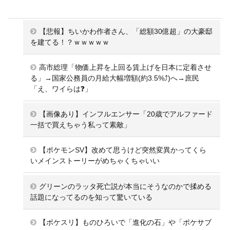
【悲報】ちいかわ作者さん、「総額30億超」の大豪邸
を建てる！？ｗｗｗｗｗ
高市総理「物価上昇を上回る賃上げを日本に定着させ
る」→国家公務員の月給大幅増額(約3.5%⤴)へ→庶民
「え、ワイらは❓」
【画像あり】インフルエンサー「20歳でアルファード
一括で買えちゃう私って素敵」
【ポケモンSV】改めて思うけど突然変異かってくら
いメインストーリーがめちゃくちゃいい
グリーンのラッタ死亡説が本当にそうなのかで揉める
話題になってるのを知って驚いている
【ポケスリ】ものひろいで「進化の石」や「ポケサブ