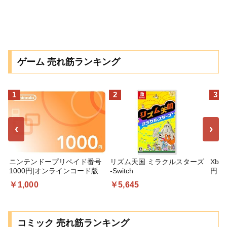
ゲーム 売れ筋ランキング
1
2
3
‹
›
ニンテンドープリペイド番号
リズム天国 ミラクルスターズ
Xbo
1000円|オンラインコード版
-Switch
円 デ
ギフ
￥1,000
￥5,645
コー
コミック 売れ筋ランキング