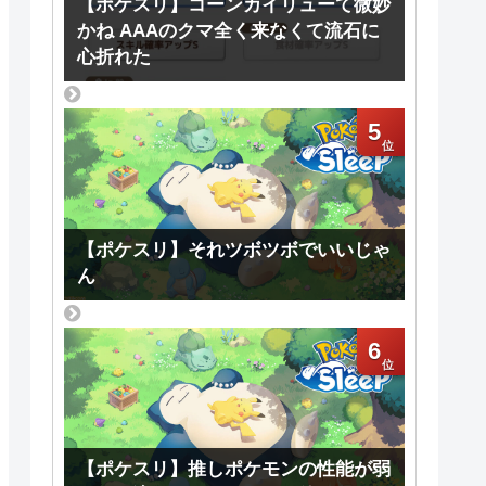
【ポケスリ】コーンカイリューて微妙
かね AAAのクマ全く来なくて流石に
心折れた
5
【ポケスリ】それツボツボでいいじゃ
ん
6
【ポケスリ】推しポケモンの性能が弱