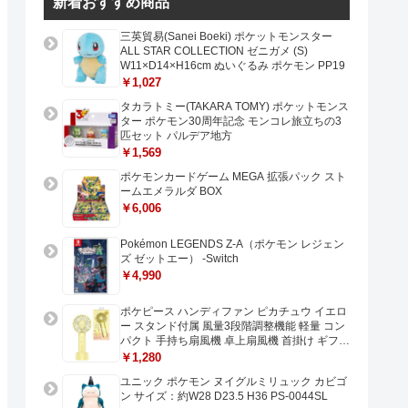
新着おすすめ商品
三英貿易(Sanei Boeki) ポケットモンスター
ALL STAR COLLECTION ゼニガメ (S)
W11×D14×H16cm ぬいぐるみ ポケモン PP19
￥1,027
タカラトミー(TAKARA TOMY) ポケットモンス
ター ポケモン30周年記念 モンコレ旅立ちの3
匹セット パルデア地方
￥1,569
ポケモンカードゲーム MEGA 拡張パック スト
ームエメラルダ BOX
￥6,006
Pokémon LEGENDS Z-A（ポケモン レジェン
ズ ゼットエー） -Switch
￥4,990
ポケピース ハンディファン ピカチュウ イエロ
ー スタンド付属 風量3段階調整機能 軽量 コン
パクト 手持ち扇風機 卓上扇風機 首掛け ギフト
プレゼントに最適 USB充電 Type-C対応
￥1,280
ユニック ポケモン ヌイグルミリュック カビゴ
ン サイズ：約W28 D23.5 H36 PS-0044SL