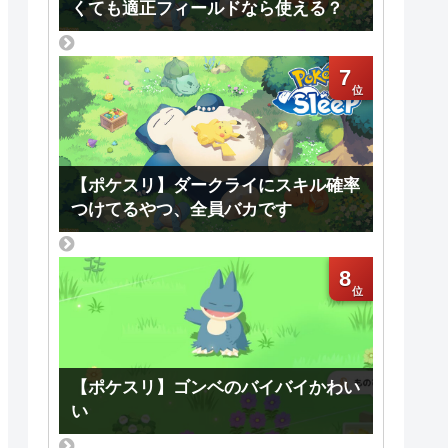
くても適正フィールドなら使える？
7
【ポケスリ】ダークライにスキル確率
つけてるやつ、全員バカです
8
【ポケスリ】ゴンベのバイバイかわい
い