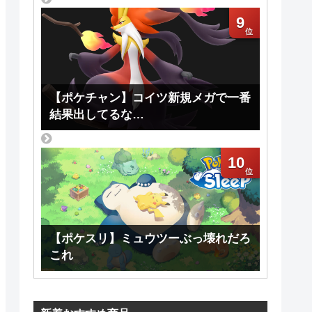
9
【ポケチャン】コイツ新規メガで一番
結果出してるな…
10
【ポケスリ】ミュウツーぶっ壊れだろ
これ