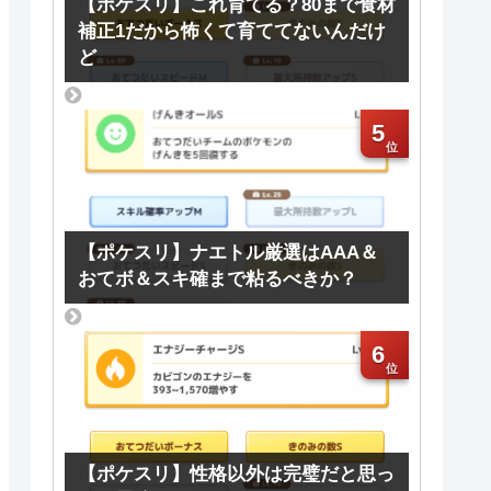
【ポケスリ】これ育てる？80まで食材
補正1だから怖くて育ててないんだけ
ど
5
【ポケスリ】ナエトル厳選はAAA＆
おてボ＆スキ確まで粘るべきか？
6
【ポケスリ】性格以外は完璧だと思っ