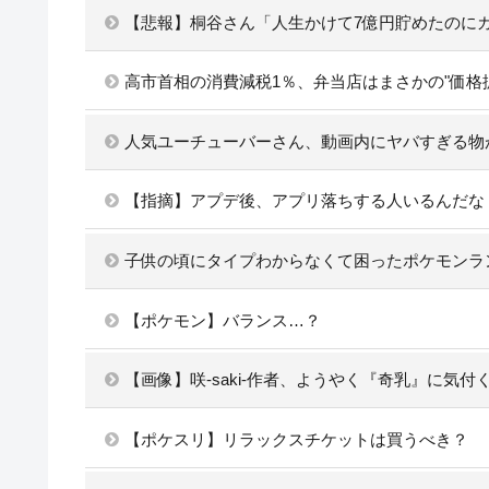
【悲報】桐谷さん「人生かけて7億円貯めたのに
高市首相の消費減税1％、弁当店はまさかの"価格
人気ユーチューバーさん、動画内にヤバすぎる物
【指摘】アプデ後、アプリ落ちする人いるんだな
子供の頃にタイプわからなくて困ったポケモンラ
【ポケモン】バランス…？
【画像】咲-saki-作者、ようやく『奇乳』に気付
【ポケスリ】リラックスチケットは買うべき？