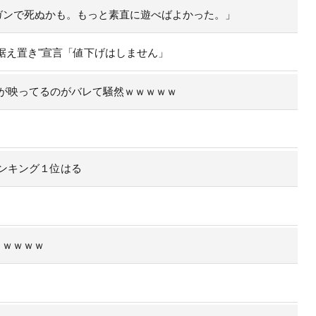
ガンで死ぬかも。もっと素直に遊べばよかった。」
据え置き"宣言「値下げはしません」
が映ってるのがバレて騒然ｗｗｗｗｗ
ンキング１位はる
くｗｗｗｗ