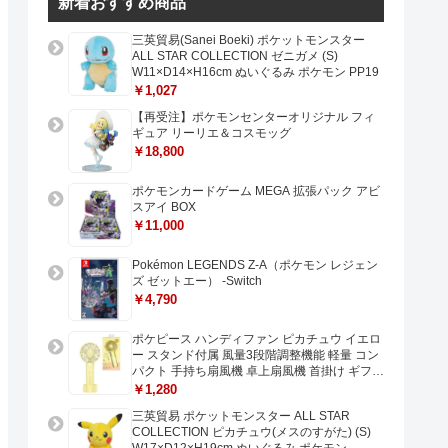
新着おすすめ商品
三英貿易(Sanei Boeki) ポケットモンスター
ALL STAR COLLECTION ゼニガメ (S)
W11×D14×H16cm ぬいぐるみ ポケモン PP19
￥1,027
【再受注】ポケモンセンターオリジナル フィ
ギュア リーリエ＆コスモッグ
￥18,800
ポケモンカードゲーム MEGA 拡張パック アビ
スアイ BOX
￥11,000
Pokémon LEGENDS Z-A（ポケモン レジェン
ズ ゼットエー） -Switch
￥4,790
ポケピース ハンディファン ピカチュウ イエロ
ー スタンド付属 風量3段階調整機能 軽量 コン
パクト 手持ち扇風機 卓上扇風機 首掛け ギフト
プレゼントに最適 USB充電 Type-C対応
￥1,280
三英貿易 ポケットモンスター ALL STAR
COLLECTION ピカチュウ(メスのすがた) (S)