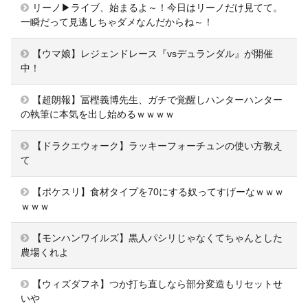
リーノ▶ライブ、始まるよ～！今日はリーノだけ見てて。
一瞬だって見逃しちゃダメなんだからね～！
【ウマ娘】レジェンドレース『vsデュランダル』が開催
中！
【超朗報】冨樫義博先生、ガチで覚醒しハンターハンター
の執筆に本気を出し始めるｗｗｗｗ
【ドラクエウォーク】ラッキーフォーチュンの使い方教え
て
【ポケスリ】食材タイプを70にする奴ってすげーなｗｗｗ
ｗｗｗ
【モンハンワイルズ】黒人パシリじゃなくてちゃんとした
農場くれよ
【ウィズダフネ】つか打ち直しなら部分変造もリセットせ
いや