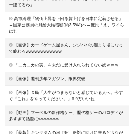
ー建てるわ」
高市総理「物価上昇を上回る賃上げを日本に定着させる」
→国家公務員の月給大幅増額(約3.5%⤴)へ→庶民「え、ワイら
は❓」
【画像】カードゲーム屋さん、ジジババの溜まり場になっ
て終わるwwwwwwwwwwww
「ニカニカの実」を未だに受け入れられてない奴ｗｗｗ
【画像】週刊少年マガジン、限界突破
【画像】Ｘ民「人生がつまらないと感じている人へ。今す
ぐ『これ』をやってください。」6.9万いいね
【動画】マーベルの新作格ゲー、歴代格ゲーのパロディが
多すぎて話題にwwwwwww
【悲報】キングダムの河了貂、絶対に助けに来ると涙なが