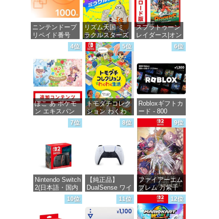
ニンテンドープ
リズム天国 ミ
スプラトゥーン
リペイド番号
ラクルスターズ
レイダース|オン
1000円|オンラ
-Switch
ラインコード版
4位
5位
6位
インコード版
価格：¥5,645
価格：¥5,832
価格：¥1,000
ぽこ あ ポケモ
トモダチコレク
Robloxギフトカ
ン エキスパン
ション わくわ
ード - 800
ションパス|オン
く生活 -Switch
Robux 【限定バ
7位
8位
9位
ラインコード版
ーチャルアイテ
ムを含む】
価格：¥6,155
【オンラインゲ
価格：¥4,400
ームコード】
ロブロックス |
オンラインコー
ド版
Nintendo Switch
【純正品】
ファイアーエム
2(日本語・国内
DualSense ワイ
ブレム 万紫千
価格：¥1,300
専用)
ヤレスコントロ
紅 -Switch2
10位
11位
12位
ーラー(CFI-
ZCT2J)
価格：¥55,491
価格：¥8,979