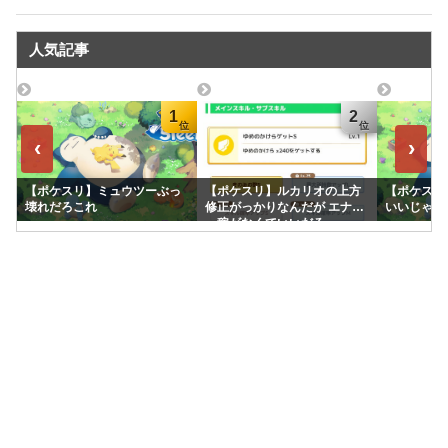
人気記事
1
2
‹
›
【ポケスリ】ミュウツーぶっ
【ポケスリ】ルカリオの上方
【ポケスリ
壊れだろこれ
修正がっかりなんだが エナジ
いいじゃん
ー稼がなくていいだろ