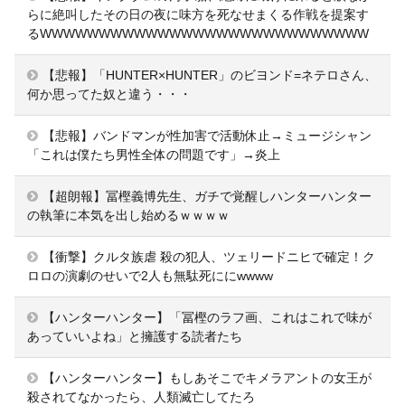
らに絶叫したその日の夜に味方を死なせまくる作戦を提案す
るWWWWWWWWWWWWWWWWWWWWWWWWWWWW
【悲報】「HUNTER×HUNTER」のビヨンド=ネテロさん、
何か思ってた奴と違う・・・
【悲報】バンドマンが性加害で活動休止→ミュージシャン
「これは僕たち男性全体の問題です」→炎上
【超朗報】冨樫義博先生、ガチで覚醒しハンターハンター
の執筆に本気を出し始めるｗｗｗｗ
【衝撃】クルタ族虐 殺の犯人、ツェリードニヒで確定！ク
ロロの演劇のせいで2人も無駄死ににwwww
【ハンターハンター】「冨樫のラフ画、これはこれで味が
あっていいよね」と擁護する読者たち
【ハンターハンター】もしあそこでキメラアントの女王が
殺されてなかったら、人類滅亡してたろ