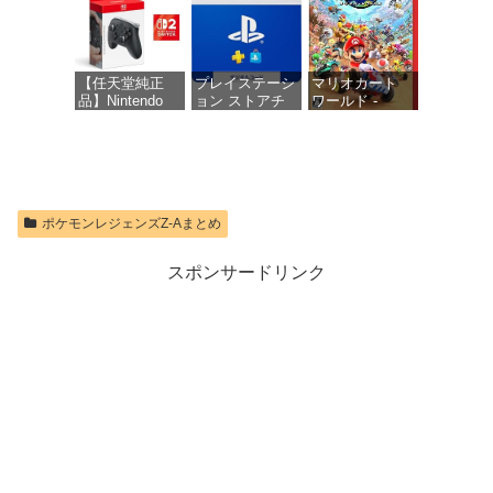
価格：¥10,737
【任天堂純正
プレイステーシ
マリオカート
品】Nintendo
ョン ストアチ
ワールド -
Switch 2 Proコ
ケット 1,100円|
Switch2
ントローラー
オンラインコー
【Amazon.co.jp
ド版
価格：¥8,564
限定特典】
Nintendo Switch
価格：¥1,100
2 ロゴデザイン
ポケモンレジェンズZ-Aまとめ
ステッカー 同
梱
スポンサードリンク
価格：¥9,980