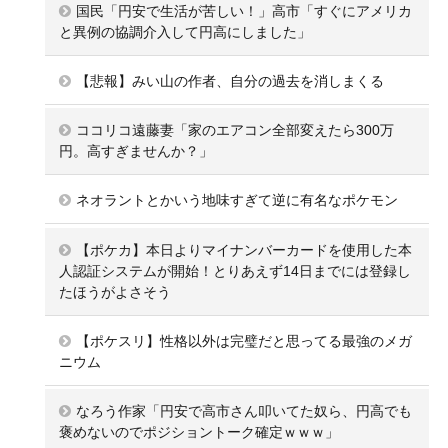
国民「円安で生活が苦しい！」高市「すぐにアメリカ
と異例の協調介入して円高にしました」
【悲報】みい山の作者、自分の過去を消しまくる
ココリコ遠藤妻「家のエアコン全部変えたら300万
円。高すぎませんか？」
ネオラントとかいう地味すぎて逆に有名なポケモン
【ポケカ】本日よりマイナンバーカードを使用した本
人認証システムが開始！とりあえず14日までには登録し
たほうがよさそう
【ポケスリ】性格以外は完璧だと思ってる最強のメガ
ニウム
なろう作家「円安で高市さん叩いてた奴ら、円高でも
褒めないのでポジショントーク確定ｗｗｗ」