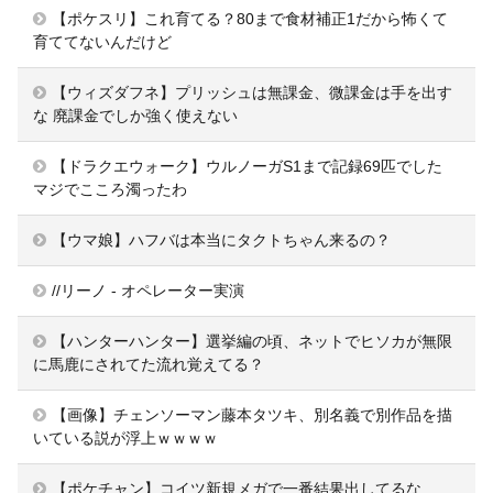
【ポケスリ】これ育てる？80まで食材補正1だから怖くて
育ててないんだけど
【ウィズダフネ】プリッシュは無課金、微課金は手を出す
な 廃課金でしか強く使えない
【ドラクエウォーク】ウルノーガS1まで記録69匹でした
マジでこころ濁ったわ
【ウマ娘】ハフバは本当にタクトちゃん来るの？
//リーノ - オペレーター実演
【ハンターハンター】選挙編の頃、ネットでヒソカが無限
に馬鹿にされてた流れ覚えてる？
【画像】チェンソーマン藤本タツキ、別名義で別作品を描
いている説が浮上ｗｗｗｗ
【ポケチャン】コイツ新規メガで一番結果出してるな…