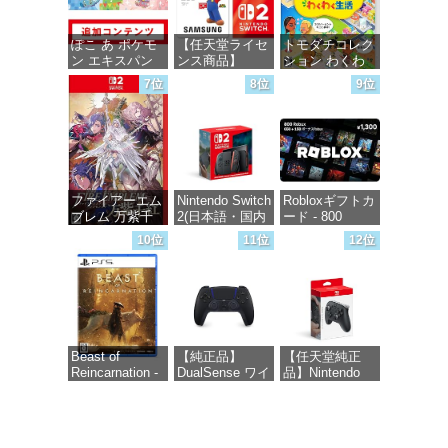
ぽこ あ ポケモ
【任天堂ライセ
トモダチコレク
ン エキスパン
ンス商品】
ション わくわ
ションパス|オン
Samsung
く生活 -Switch
7位
8位
9位
ラインコード版
microSD
Express Card
価格：¥6,155
256GB for
価格：¥4,400
Nintendo Switch
2(サムスン マイ
クロSDエクス
プレスカード
ファイアーエム
Nintendo Switch
Robloxギフトカ
256GB)
ブレム 万紫千
2(日本語・国内
ード - 800
【Amazon.co.jp
紅 -Switch2
専用)
Robux 【限定バ
限定特典】
10位
11位
12位
ーチャルアイテ
Nintendo S
ムを含む】
価格：¥8,979
価格：¥55,603
【オンラインゲ
価格：¥9,980
ームコード】
ロブロックス |
オンラインコー
ド版
Beast of
【純正品】
【任天堂純正
Reincarnation -
DualSense ワイ
品】Nintendo
価格：¥1,300
PS5 【特典】プ
ヤレスコントロ
Switch 2 Proコ
ロダクトコード
ーラー ミッド
ントローラー
封入
ナイト ブラッ
ク(CFI-
価格：¥9,581