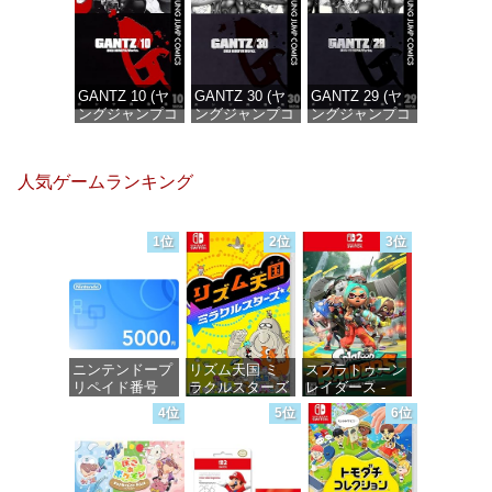
GANTZ 10 (ヤ
GANTZ 30 (ヤ
GANTZ 29 (ヤ
ングジャンプコ
ングジャンプコ
ングジャンプコ
ミックス
ミックス
ミックス
DIGITAL)
DIGITAL)
DIGITAL)
人気ゲームランキング
価格：¥100
価格：¥100
価格：¥100
1位
2位
3位
ニンテンドープ
リズム天国 ミ
スプラトゥーン
リペイド番号
ラクルスターズ
レイダース -
5000円|オンラ
-Switch
Switch2
4位
5位
6位
インコード版
価格：¥5,645
価格：¥6,455
価格：¥5,000