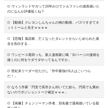
ヴィンランドサガって20年かけてトルファンの成長描いた
のになんか評価低くね？
【動画】クレヨンしんちゃんの例の動画、バズリすぎてネ
ットミームと化すｗｗｗｗ
【悲報】落語家、亡くなったタレントからいじめられた過
去を告白する…
ワンピース尾田っち、新人漫画家に喝「31ページの漫画を
描くのに何をウダウダやってるんですか」
世紀末リーダー伝たけし「作中最強の5人はこいつら
だ！」
なろう作家「円安で高市さん叩いてた奴ら、円高でも褒め
ないのでポジショントーク確定ｗｗｗ」
【画像】チェンソーマン作者、別名義で漫画描いている疑