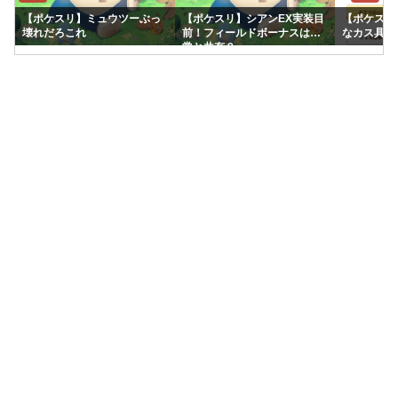
【ポケスリ】ミュウツーぶっ
【ポケスリ】シアンEX実装目
【ポケスリ
壊れだろこれ
前！フィールドボーナスは通
なカス具合
常と共有？