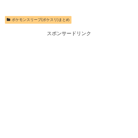
ZCT2J01)
価格：¥7,286
価格：¥10,737
ポケモンスリープ(ポケスリ)まとめ
スポンサードリンク