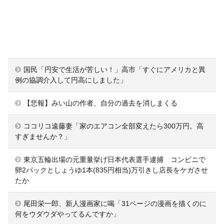
国民「円安で生活が苦しい！」高市「すぐにアメリカと異
例の協調介入して円高にしました」
【悲報】みい山の作者、自分の過去を消しまくる
ココリコ遠藤妻「家のエアコン全部変えたら300万円。高
すぎませんか？」
東京五輪出場の元重量挙げ日本代表選手逮捕 コンビニで
卵2パックとしょうゆ1本(835円相当)万引きし店長をケガさせ
たか
尾田栄一郎、新人漫画家に喝「31ページの漫画を描くのに
何をウダウダやってるんですか」