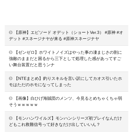
【原神】エピソード オデット（ショートVer.3） #原神 #オ
デット #スネージナヤが来る #原神スネージナヤ
【ゼンゼロ】ホワイトノイズはやった事の凄まじさの割に
強敵のままだと困るから三下として処理した感があってすご
い舞台装置だと思うンナ
【NTEまとめ】釣りスキルを言い訳にしてカオス引いたホ
モはただのホモになってしまった
【画像】白ひげ海賊団のメンツ、今見るとめちゃくちゃ弱
そうｗｗｗｗｗ
【モンハンワイルズ】モンハンシリーズ初プレイなんだけ
どもこれ救難信号って好きなだけ出していいん？