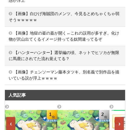
惑が浮上
【画像】白ひげ海賊団のメンツ、今見るとめちゃくちゃ弱
そうｗｗｗｗｗ
【画像】地獄の釜の蓋が開く←これの誤用が多すぎ。化け
物が沢山出てくるイメージ持ってる奴間違ってるぞ
【ハンターハンター】選挙編の頃、ネットでヒソカが無限
に馬鹿にされてた流れ覚えてる？
【画像】チェンソーマン藤本タツキ、別名義で別作品を描
いている説が浮上ｗｗｗｗ
人気記事
1
2
‹
›