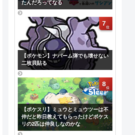
たんだろってなる
7
【ポケモン】ナパーム弾でも壊せない
二枚貝貼る
8
【ポケスリ】ミュウとミュウツーは不
仲だと昨日教えてもらったけどポケス
リの2匹は仲良しなのかな