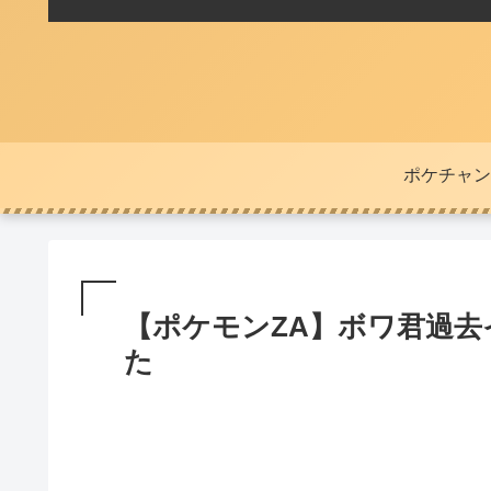
ポケチャン
【ポケモンZA】ボワ君過
た