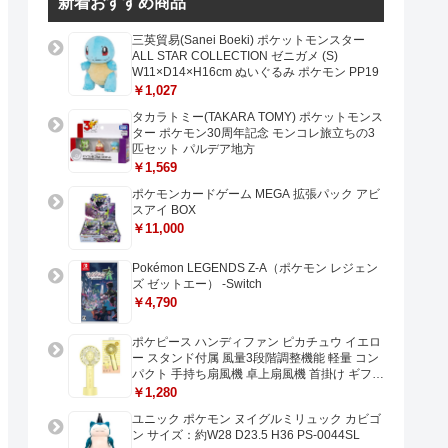
新着おすすめ商品
三英貿易(Sanei Boeki) ポケットモンスター
ALL STAR COLLECTION ゼニガメ (S)
W11×D14×H16cm ぬいぐるみ ポケモン PP19
￥1,027
タカラトミー(TAKARA TOMY) ポケットモンス
ター ポケモン30周年記念 モンコレ旅立ちの3
匹セット パルデア地方
￥1,569
ポケモンカードゲーム MEGA 拡張パック アビ
スアイ BOX
￥11,000
Pokémon LEGENDS Z-A（ポケモン レジェン
ズ ゼットエー） -Switch
￥4,790
ポケピース ハンディファン ピカチュウ イエロ
ー スタンド付属 風量3段階調整機能 軽量 コン
パクト 手持ち扇風機 卓上扇風機 首掛け ギフト
プレゼントに最適 USB充電 Type-C対応
￥1,280
ユニック ポケモン ヌイグルミリュック カビゴ
ン サイズ：約W28 D23.5 H36 PS-0044SL