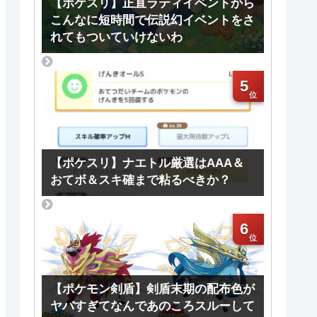
【ポケスリ】正直ラティイベントから
こんなに短時間で伝説幻イベントをさ
れてもついていけないわ
5
【ポケスリ】ナエトル厳選はAAA＆
おてボ＆スキ確まで粘るべきか？
6
【ポケモン剣盾】剣盾末期の配布色が
ヤバすぎてなんであのころスルーして