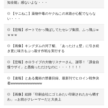
知全能』感ないよな・・・
【ヤニねこ】薬物中毒のヤクねこの末路が心配でならな
い・・・
【悲報】ボートでかっ飛ばしてたセレブ集団、ふっ飛ぶｗ
ｗｗｗ
【画像】キングダムの河了貂、「あったけぇ壁」に引き続
き更に味方をぶっ殺す作戦を実行する
【悲報】ホロライブの大物リスナーさん、謝罪！「課金自
慢ウザイ」と愚痴っただけなのに・・・！！！！
【速報】とある魔術の禁書目録、最新刊でヒロイン戦争決
着wwwwwwwwwwwww
【画像】絵師「印刷会社にゴミみたい印刷されたから晒す
わ」→お前がクレーマーだと大炎上