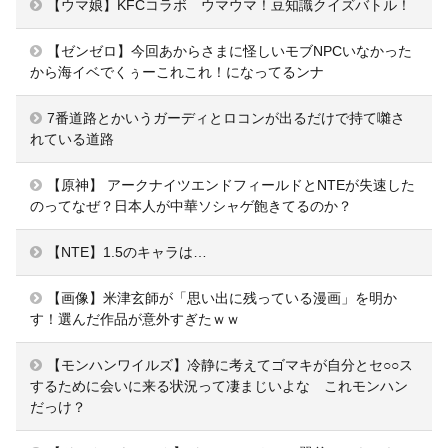
【ウマ娘】KFCコラボ ウマウマ！豆知識クイズバトル！
【ゼンゼロ】今回あからさまに怪しいモブNPCいなかった
から海イベでくぅーこれこれ！になってるンナ
7番道路とかいうガーディとロコンが出るだけで持て囃さ
れている道路
【原神】 アークナイツエンドフィールドとNTEが失速した
のってなぜ？日本人が中華ソシャゲ飽きてるのか？
【NTE】1.5のキャラは…
【画像】米津玄師が「思い出に残っている漫画」を明か
す！選んだ作品が意外すぎたｗｗ
【モンハンワイルズ】冷静に考えてゴマキが自分とセ○○ス
するために会いに来る状況って凄まじいよな これモンハン
だっけ？