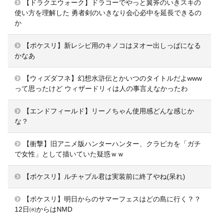
【ドラクエウォーク】ドラコーでやっと翼斧のいきスキの
使い方を理解した 勇者剣のいきなり会心必中を延長できるの
か
【ポケスリ】新レシピ用のキノコはヌオー出しっぱになる
かなあ
【ウィズダフネ】幻想水滸伝とかいつのタイトルだよwww
って思ったけど ウィザードリィは人の事言えなかったわ
【エンドフィールド】リーノちゃん使用感どんな感じか
な？
【衝撃】旧アニメ版ハンターハンター、クラピカを「ガチ
で女性」として描いていた疑惑ｗｗ
【ポケスリ】ルチャブル君は実装前に終了やね(呆れ)
【ポケスリ】明日からのサマーフェスはどの島に行く？？
12日㈬からはNMD