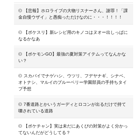
【悲報】ホロライブの大物リスナーさん、謝罪！「課
金自慢ウザイ」と愚痴っただけなのに・・・！！！！
【ポケスリ】新レシピ用のキノコはヌオー出しっぱに
なるかなあ
【ポケモンGO】最強の夏対策アイテムってなんかな
い？
スカバイでナゲハシ、ウツリ、フデヤナギ、シナベ、
オトナシ、マルイのブルーベリー学園部員の手持ちタイ
プ予想
7番道路とかいうガーディとロコンが出るだけで持て
囃されている道路
【ポケチャン】実は未だにあくびの対策がよく分かっ
てないんだがどうしてる？