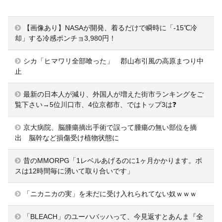
【画像あり】NASAが開発、着るだけで瞬時に「-15℃冷
却」する冷感ポンチョ3,980円！
シカ「ヒマワリ全部喰った」 郡山布引風の高原まつり中
止
最新の日本人が減り、外国人が増えた街市ランキングをご
覧下さい→5位川口市、4位京都市、ではトップ3は❓
京大病院、脳腫瘍摘出手術で誤って腫瘍の無い部位を摘
出 脳幹など損傷受け植物状態に
昔のMMORPG「1レベルあげるのに1ヶ月かかります。ボ
スは12時間毎に湧いて取り合いです」
「ニカニカの実」を未だに受け入れられてない奴ｗｗｗ
「BLEACH」のユーハバッハって、今見返すとあんま『全