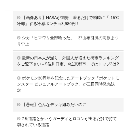
【画像あり】NASAが開発、着るだけで瞬時に「-15℃
冷却」する冷感ポンチョ3,980円！
シカ「ヒマワリ全部喰った」 郡山布引風の高原まつ
り中止
最新の日本人が減り、外国人が増えた街市ランキング
をご覧下さい→5位川口市、4位京都市、ではトップ3は❓
ポケモン30周年を記念したアートブック「ポケットモ
ンスター ビジュアルアートブック」が三冊同時発売決
定！
【悲報】色んなデッキ組みたいのに
7番道路とかいうガーディとロコンが出るだけで持て
囃されている道路