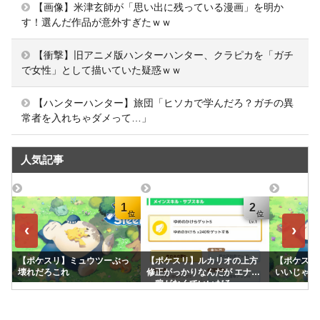
【画像】米津玄師が「思い出に残っている漫画」を明か
す！選んだ作品が意外すぎたｗｗ
【衝撃】旧アニメ版ハンターハンター、クラピカを「ガチ
で女性」として描いていた疑惑ｗｗ
【ハンターハンター】旅団「ヒソカで学んだろ？ガチの異
常者を入れちゃダメって…」
人気記事
1
2
‹
›
【ポケスリ】ミュウツーぶっ
【ポケスリ】ルカリオの上方
【ポケスリ
壊れだろこれ
修正がっかりなんだが エナジ
いいじゃん
ー稼がなくていいだろ