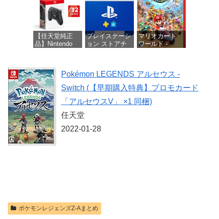
価格：¥10,737
【任天堂純正
プレイステーシ
マリオカート
品】Nintendo
ョン ストアチ
ワールド -
Switch 2 Proコ
ケット 1,100円|
Switch2
ントローラー
オンラインコー
【Amazon.co.jp
ド版
価格：¥8,564
Pokémon LEGENDS アルセウス -
限定特典】
Nintendo Switch
価格：¥1,100
Switch (【早期購入特典】プロモカード
2 ロゴデザイン
ステッカー 同
「アルセウスV」 ×1 同梱)
梱
任天堂
価格：¥9,980
2022-01-28
ポケモンレジェンズZ-Aまとめ