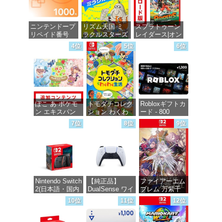
ニンテンドープ
リズム天国 ミ
スプラトゥーン
リペイド番号
ラクルスターズ
レイダース|オン
1000円|オンラ
-Switch
ラインコード版
4位
5位
6位
インコード版
価格：¥5,595
価格：¥5,832
価格：¥1,000
ぽこ あ ポケモ
トモダチコレク
Robloxギフトカ
ン エキスパン
ション わくわ
ード - 800
ションパス|オン
く生活 -Switch
Robux 【限定バ
7位
8位
9位
ラインコード版
ーチャルアイテ
ムを含む】
価格：¥6,155
【オンラインゲ
価格：¥4,400
ームコード】
ロブロックス |
オンラインコー
ド版
Nintendo Switch
【純正品】
ファイアーエム
2(日本語・国内
DualSense ワイ
ブレム 万紫千
価格：¥1,300
専用)
ヤレスコントロ
紅 -Switch2
10位
11位
12位
ーラー(CFI-
ZCT2J)
価格：¥55,491
価格：¥8,979