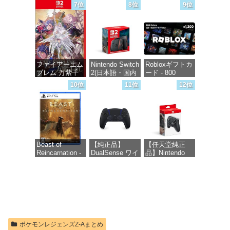
ションパス|オン
Samsung
く生活 -Switch
7位
8位
9位
ラインコード版
microSD
Express Card
価格：¥6,155
256GB for
価格：¥4,400
Nintendo Switch
2(サムスン マイ
クロSDエクス
プレスカード
ファイアーエム
Nintendo Switch
Robloxギフトカ
256GB)
ブレム 万紫千
2(日本語・国内
ード - 800
【Amazon.co.jp
紅 -Switch2
専用)
Robux 【限定バ
限定特典】
10位
11位
12位
ーチャルアイテ
Nintendo S
ムを含む】
価格：¥8,979
価格：¥55,603
【オンラインゲ
価格：¥9,980
ームコード】
ロブロックス |
オンラインコー
ド版
Beast of
【純正品】
【任天堂純正
Reincarnation -
DualSense ワイ
品】Nintendo
価格：¥1,300
PS5 【特典】プ
ヤレスコントロ
Switch 2 Proコ
ロダクトコード
ーラー ミッド
ントローラー
封入
ナイト ブラッ
ク(CFI-
価格：¥9,581
ZCT2J01)
価格：¥7,286
価格：¥10,737
ポケモンレジェンズZ-Aまとめ