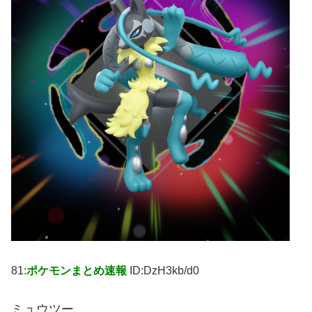
81:
ポケモンまとめ速報
ID:DzH3kb/d0
ミュウツー