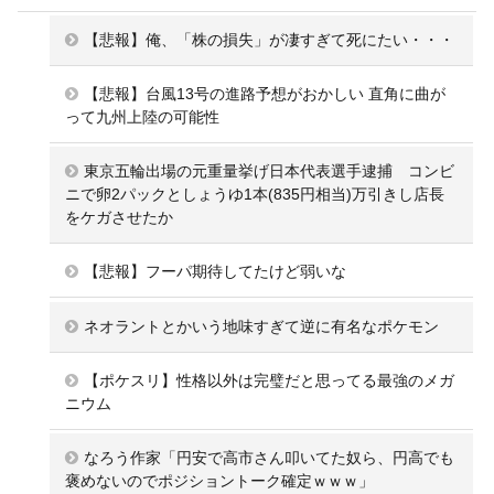
【悲報】俺、「株の損失」が凄すぎて死にたい・・・
【悲報】台風13号の進路予想がおかしい 直角に曲が
って九州上陸の可能性
東京五輪出場の元重量挙げ日本代表選手逮捕 コンビ
ニで卵2パックとしょうゆ1本(835円相当)万引きし店長
をケガさせたか
【悲報】フーパ期待してたけど弱いな
ネオラントとかいう地味すぎて逆に有名なポケモン
【ポケスリ】性格以外は完璧だと思ってる最強のメガ
ニウム
なろう作家「円安で高市さん叩いてた奴ら、円高でも
褒めないのでポジショントーク確定ｗｗｗ」