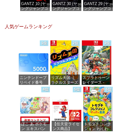
GANTZ 10 (ヤ
GANTZ 30 (ヤ
GANTZ 29 (ヤ
ングジャンプコ
ングジャンプコ
ングジャンプコ
ミックス
ミックス
ミックス
DIGITAL)
DIGITAL)
DIGITAL)
人気ゲームランキング
価格：¥100
価格：¥100
価格：¥100
1位
2位
3位
ニンテンドープ
リズム天国 ミ
スプラトゥーン
リペイド番号
ラクルスターズ
レイダース -
5000円|オンラ
-Switch
Switch2
4位
5位
6位
インコード版
価格：¥5,645
価格：¥6,445
価格：¥5,000
ぽこ あ ポケモ
【任天堂ライセ
トモダチコレク
ン エキスパン
ンス商品】
ション わくわ