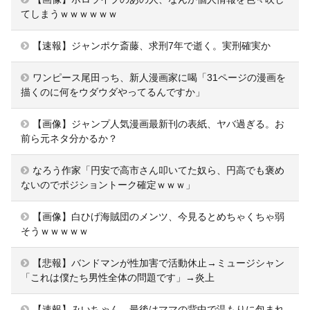
てしまうｗｗｗｗｗｗ
【速報】ジャンポケ斎藤、求刑7年で逝く。実刑確実か
ワンピース尾田っち、新人漫画家に喝「31ページの漫画を
描くのに何をウダウダやってるんですか」
【画像】ジャンプ人気漫画最新刊の表紙、ヤバ過ぎる。お
前ら元ネタ分かるか？
なろう作家「円安で高市さん叩いてた奴ら、円高でも褒め
ないのでポジショントーク確定ｗｗｗ」
【画像】白ひげ海賊団のメンツ、今見るとめちゃくちゃ弱
そうｗｗｗｗｗ
【悲報】バンドマンが性加害で活動休止→ミュージシャン
「これは僕たち男性全体の問題です」→炎上
【速報】みいちゃん、最後はママの背中で温もりに包まれ