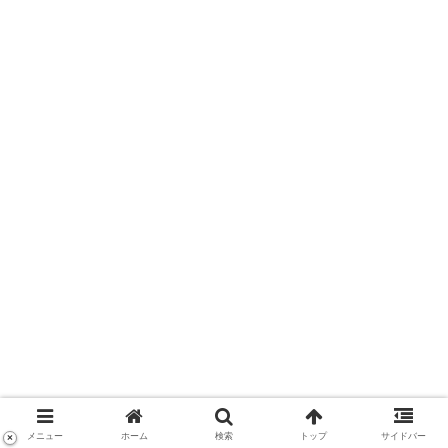
メニュー
ホーム
検索
トップ
サイドバー
×
【原神】エピソード オデット（ショートVer.3） #原神 #オ