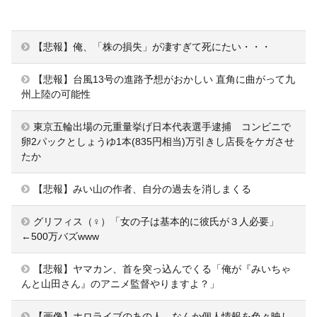
【悲報】俺、「株の損失」が凄すぎて死にたい・・・
【悲報】台風13号の進路予想がおかしい 直角に曲がって九
州上陸の可能性
東京五輪出場の元重量挙げ日本代表選手逮捕 コンビニで
卵2パックとしょうゆ1本(835円相当)万引きし店長をケガさせ
たか
【悲報】みい山の作者、自分の過去を消しまくる
グリフィス（♀）「女の子は基本的に彼氏が３人必要」
←500万バズwww
【悲報】ヤマカン、首を突っ込んでくる「俺が『みいちゃ
んと山田さん』のアニメ監督やりますよ？」
【画像】ホロライブのあの人、なんか個人情報を色々映し