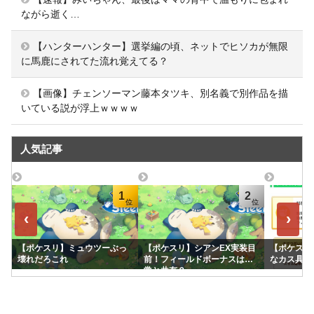
ながら逝く…
【ハンターハンター】選挙編の頃、ネットでヒソカが無限
に馬鹿にされてた流れ覚えてる？
【画像】チェンソーマン藤本タツキ、別名義で別作品を描
いている説が浮上ｗｗｗｗ
人気記事
1
2
‹
›
【ポケスリ】ミュウツーぶっ
【ポケスリ】シアンEX実装目
【ポケスリ
壊れだろこれ
前！フィールドボーナスは通
なカス具合
常と共有？