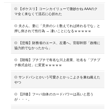
【ポケスリ】コーンカイリューて微妙かね AAAのク
マ全く来なくて流石に心折れた
夫さん、妻に「天井のシミ数えてれば終わるでな」と
押し倒されて性行為 → 凄いことになるｗｗｗｗｗ
【悲報】財務省のエース、左遷へ。官邸幹部「政権に
協力的でなかったから」
【朗報】プチプチで有名な川上産業、社名を「プチプ
チ株式会社」に変更ｗｗｗｗｗ
サンドパンとかいう可愛さとかっこよさを兼ね備えた
やつ
【評価】フーパ自体のカードパワーは高いと思う
が・・・。