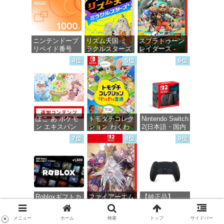
ニンテンドープ
リズム天国 ミ
スプラトゥーン
リペイド番号
ラクルスターズ
レイダース -
1000円|オンラ
-Switch
Switch2
4位
5位
6位
インコード版
価格：¥5,645
価格：¥6,446
価格：¥1,000
ぽこ あ ポケモ
トモダチコレク
Nintendo Switch
ン エキスパン
ション わくわ
2(日本語・国内
ションパス|オン
く生活 -Switch
専用)
7位
8位
9位
ラインコード版
価格：¥6,145
価格：¥55,491
価格：¥4,400
Robloxギフトカ
ファイアーエム
【純正品】
ード - 800
ブレム 万紫千
DualSense ワイ
Robux 【限定バ
紅 -Switch2
ヤレスコントロ
10位
11位
12位
メニュー
ホーム
検索
トップ
サイドバー
×
ーチャルアイテ
ーラー ミッド