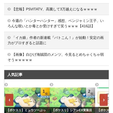
【悲報】PSVITATV、高騰して3万越えになるｗｗｗｗ
今週の「ハンターハンター」感想、ベンジャミン王子、い
ろんな呪いとか毒とか受けすぎて笑うｗｗｗ【416話】
「イカ娘」作者の新連載『バトこん！』が始動！安定の画
力がプロすぎると話題に
【画像】白ひげ海賊団のメンツ、今見るとめちゃくちゃ弱
そうｗｗｗｗｗ
人気記事
1
2
‹
›
【ポケスリ】ミュウツーぶっ
【ポケスリ】シアンEX実装目
【ポケスリ