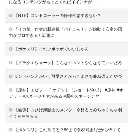
になるコンテンツがもっとくればイインナが…
【NTE】コントローラーの操作性悪すぎない？
「イカ娘」作者の新連載『バトこん！』が始動！安定の画
力がプロすぎると話題に
【ポケスリ】それツボツボでいいじゃん
【ドラクエウォーク】こんなイベントやらなくていいだろ
サンドパンとかいう可愛さとかっこよさを兼ね備えたやつ
【原神】エピソード オデット（ショートVer.3） #原神 #オ
デット #スネージナヤが来る #原神スネージナヤ
【画像】白ひげ海賊団のメンツ、今見るとめちゃくちゃ弱
そうｗｗｗｗｗ
【ポケスリ】これ育てる？80まで食材補正1だから怖くて