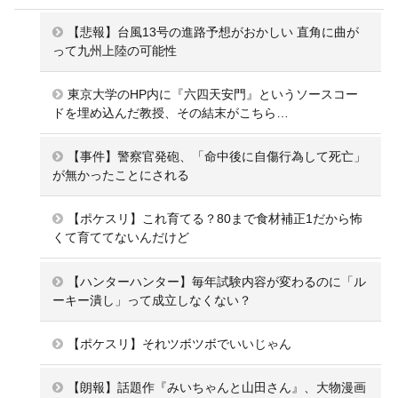
【悲報】台風13号の進路予想がおかしい 直角に曲が
って九州上陸の可能性
東京大学のHP内に『六四天安門』というソースコー
ドを埋め込んだ教授、その結末がこちら…
【事件】警察官発砲、「命中後に自傷行為して死亡」
が無かったことにされる
【ポケスリ】これ育てる？80まで食材補正1だから怖
くて育ててないんだけど
【ハンターハンター】毎年試験内容が変わるのに「ル
ーキー潰し」って成立しなくない？
【ポケスリ】それツボツボでいいじゃん
【朗報】話題作『みいちゃんと山田さん』、大物漫画