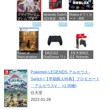
2(サムスン マイ
クロSDエクス
プレスカード
ファイアーエム
Nintendo Switch
Robloxギフトカ
256GB)
ブレム 万紫千
2(日本語・国内
ード - 800
【Amazon.co.jp
紅 -Switch2
専用)
Robux 【限定バ
限定特典】
10位
11位
12位
ーチャルアイテ
Nintendo S
ムを含む】
価格：¥8,979
価格：¥55,603
【オンラインゲ
価格：¥9,980
ームコード】
ロブロックス |
オンラインコー
ド版
Beast of
【純正品】
【任天堂純正
Reincarnation -
DualSense ワイ
品】Nintendo
価格：¥1,300
PS5 【特典】プ
ヤレスコントロ
Switch 2 Proコ
ロダクトコード
ーラー ミッド
ントローラー
封入
ナイト ブラッ
Pokémon LEGENDS アルセウス -
ク(CFI-
価格：¥9,581
ZCT2J01)
価格：¥7,286
Switch (【早期購入特典】プロモカード
価格：¥10,737
「アルセウスV」 ×1 同梱)
任天堂
2022-01-28