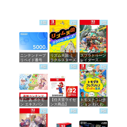
1位
2位
3位
ニンテンドープ
リズム天国 ミ
スプラトゥーン
リペイド番号
ラクルスターズ
レイダース -
5000円|オンラ
-Switch
Switch2
4位
5位
6位
インコード版
価格：¥5,645
価格：¥6,455
価格：¥5,000
ぽこ あ ポケモ
【任天堂ライセ
トモダチコレク
ン エキスパン
ンス商品】
ション わくわ
ションパス|オン
Samsung
く生活 -Switch
7位
8位
9位
ラインコード版
microSD
Express Card
価格：¥6,144
256GB for
価格：¥4,400
Nintendo Switch