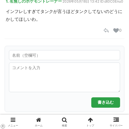
1. 名無しのポケモントレーナー
2026年05月18日 13:42
ID:dt0C0Enu0
インフレしすぎてタンクが言うほどタンクしてないのどうに
かしてほしいわ。
0
書き込む
ホーム
ポケモンユナイトまとめ
メニュー
ホーム
検索
トップ
サイドバー
×