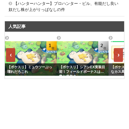
【ハンターハンター】プロハンター・ビル、有能だし良い
奴だし株が上がりっぱなしの件
人気記事
1
2
‹
›
【ポケスリ】ミュウツーぶっ
【ポケスリ】シアンEX実装目
【ポケスリ
壊れだろこれ
前！フィールドボーナスは通
なカス具合
常と共有？