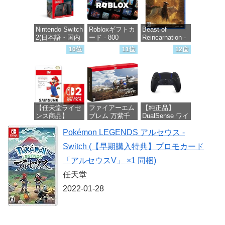
ド]
価格：¥10,000
Nintendo Switch
Robloxギフトカ
Beast of
2(日本語・国内
ード - 800
Reincarnation -
専用)
Robux 【限定バ
PS5 【特典】プ
10位
11位
12位
ーチャルアイテ
ロダクトコード
ムを含む】
封入
価格：¥55,603
【オンラインゲ
ームコード】
価格：¥7,286
ロブロックス |
オンラインコー
ド版
【任天堂ライセ
ファイアーエム
【純正品】
ンス商品】
ブレム 万紫千
DualSense ワイ
価格：¥1,300
Samsung
紅 Dagdan
ヤレスコントロ
microSD
Pokémon LEGENDS アルセウス -
Collection -
ーラー ミッド
Express Card
Switch2
ナイト ブラッ
Switch (【早期購入特典】プロモカード
256GB for
ク(CFI-
Nintendo Switch
ZCT2J01)
価格：¥13,012
「アルセウスV」 ×1 同梱)
2(サムスン マイ
クロSDエクス
価格：¥10,737
任天堂
プレスカード
256GB)
2022-01-28
【Amazon.co.jp
限定特典】
Nintendo S