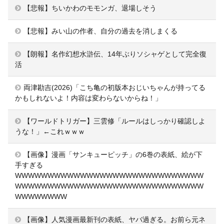
【悲報】ちいかわのモモンガ、退場しそう
【悲報】みい山の作者、自分の過去を消しまくる
【朗報】名作幻想水滸伝、14年ぶりソシャゲとして完全復
活
両津勘吉(2026)「こち亀の初版本おじいちゃんが持ってる
かもしれないよ！内容は変わらないからね！」
【ワールドトリガー】三雲修「ルールはしっかり確認しよ
うな！」←これｗｗｗ
【画像】漫画「サンキューピッチ」の6巻の表紙、絵が下
手すぎる
WWWWWWWWWWWWWWWWWWWWWWWWWWWWW
WWWWWWWWWWWWWWWWWWWWWWWWWWWWW
WWWWWWWW
【画像】人気漫画最新刊の表紙、ヤバ過ぎる。お前ら元ネ