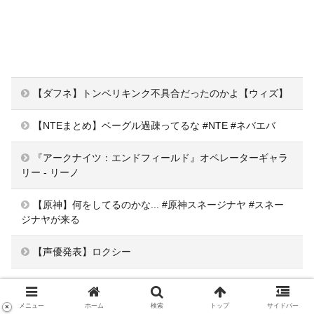
【ダフネ】トンベリキンク不具合だったのかよ【ウィズ】
【NTEまとめ】ベーグル過疎ってるな #NTE #ネバエバ
『アークナイツ：エンドフィールド』オペレーターギャラ
リー - リーノ
【原神】何をしてるのかな... #原神スネージナヤ #スネー
ジナヤが来る
【声優発表】ロクシー
【ウマ娘】水着フサパンはどんな性能になるかな？
メニュー
ホーム
検索
トップ
サイドバー
×