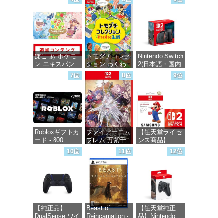
インコード版
価格：¥5,645
価格：¥6,445
価格：¥1,000
ぽこ あ ポケモ
トモダチコレク
Nintendo Switch
ン エキスパン
ション わくわ
2(日本語・国内
ションパス|オン
く生活 -Switch
専用)
7位
8位
9位
ラインコード版
価格：¥6,144
価格：¥55,871
価格：¥4,400
Robloxギフトカ
ファイアーエム
【任天堂ライセ
ード - 800
ブレム 万紫千
ンス商品】
Robux 【限定バ
紅 -Switch2
Samsung
10位
11位
12位
ーチャルアイテ
microSD
ムを含む】
Express Card
価格：¥8,979
【オンラインゲ
256GB for
ームコード】
Nintendo Switch
ロブロックス |
2(サムスン マイ
オンラインコー
クロSDエクス
ド版
プレスカード
【純正品】
Beast of
【任天堂純正
256GB)
DualSense ワイ
Reincarnation -
品】Nintendo
【Amazon.co.jp