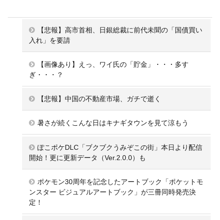
【悲報】高市首相、日銀総裁に前代未聞の「国債買い
入れ」を要請
【画像あり】えっ、ワイ氏の「貯金」・・・多す
ぎ・・・？
【悲報】中国の不動産市場、ガチで逝く
暑さが続くこんな日はキナギタウンを見て涼もう
ぽこポケDLC「ブクブクうみぞこの街」本日より配信
開始！更に更新データ（Ver.2.0.0）も
ポケモン30周年を記念したアートブック「ポケットモ
ンスター ビジュアルアートブック」が三冊同時発売決
定！