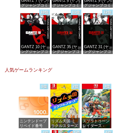
GANTZ 7 (ヤン
GANTZ 8 (ヤン
GANTZ 9 (ヤン
グジャンプコミ
グジャンプコミ
グジャンプコミ
ックスDIGITAL)
ックスDIGITAL)
ックスDIGITAL)
10位
11位
12位
価格：¥100
価格：¥100
価格：¥100
GANTZ 10 (ヤ
GANTZ 35 (ヤ
GANTZ 31 (ヤ
ングジャンプコ
ングジャンプコ
ングジャンプコ
ミックス
ミックス
ミックス
DIGITAL)
DIGITAL)
DIGITAL)
人気ゲームランキング
価格：¥100
価格：¥100
価格：¥100
1位
2位
3位
ニンテンドープ
リズム天国 ミ
スプラトゥーン
リペイド番号
ラクルスターズ
レイダース -
1000円|オンラ
-Switch
Switch2
4位
5位
6位