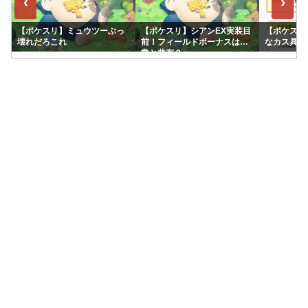
‹
›
【ポケスリ】ミュウツーぶっ
【ポケスリ】シアンEX実装目
【ポケスリ
壊れだろこれ
前！フィールドボーナスは通
なカス具合
常と共有？