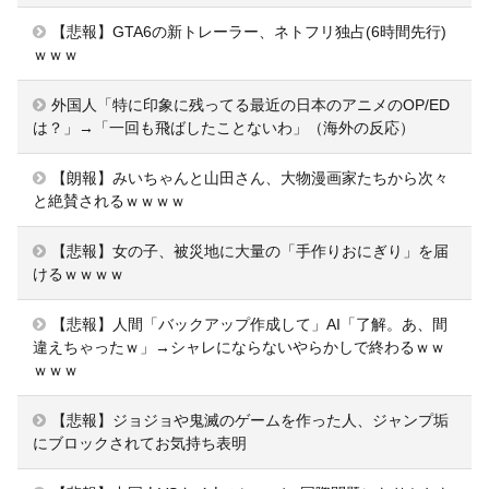
【悲報】GTA6の新トレーラー、ネトフリ独占(6時間先行)
ｗｗｗ
外国人「特に印象に残ってる最近の日本のアニメのOP/ED
は？」→「一回も飛ばしたことないわ」（海外の反応）
【朗報】みいちゃんと山田さん、大物漫画家たちから次々
と絶賛されるｗｗｗｗ
【悲報】女の子、被災地に大量の「手作りおにぎり」を届
けるｗｗｗｗ
【悲報】人間「バックアップ作成して」AI「了解。あ、間
違えちゃったｗ」→シャレにならないやらかしで終わるｗｗ
ｗｗｗ
【悲報】ジョジョや鬼滅のゲームを作った人、ジャンプ垢
にブロックされてお気持ち表明