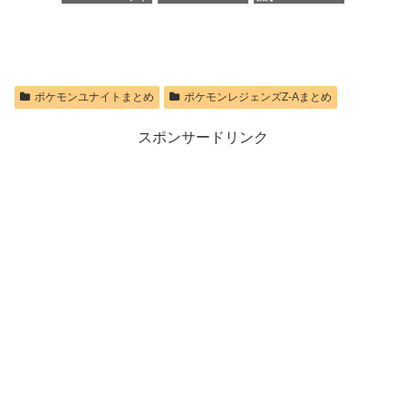
価格：¥1,300
ヤレスコントロ
PS5 【特典】プ
Switch 2 Proコ
限定特典】
ーラー ミッド
ロダクトコード
ントローラー
Nintendo S
ナイト ブラッ
封入
ク(CFI-
価格：¥9,980
価格：¥9,400
ZCT2J01)
価格：¥7,286
ポケモンユナイトまとめ
ポケモンレジェンズZ-Aまとめ
価格：¥10,737
スポンサードリンク