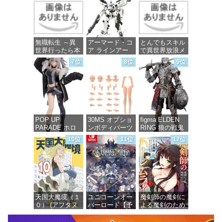
ラスチック製
ガンダム 1/144
塗装済み完成品
スケール 色分
フィギュア
け済みプラモデ
ル
価格：¥13,756
無職転生 ～異
アーマード・コ
とんでもスキル
価格：¥4,800
世界行ったら本
ア ラインアー
で異世界放浪メ
気だす～ 20
ク ホワイト・
シ 10 (ガルドコ
7位
8位
9位
(MFコミック
グリント 全高
ミックス)
ス フラッパー
約160mm 1/72
シリーズ)
スケール プラ
価格：¥726
モデル
価格：¥748
価格：¥7,367
POP UP
30MS オプショ
figma ELDEN
PARADE ホロ
ンボディパーツ
RING 狼の戦鬼
ライブプロダク
アームパーツ&
ノンスケール
10位
11位
12位
ション 獅白ぼ
レッグパーツ
プラスチック製
たん ノンスケ
[カラーC] 色分
塗装済み可動フ
ール プラスチ
け済みプラモデ
ィギュア
ック製 塗装済
ル
み完成品フィギ
価格：¥13,115
ュア
価格：¥1,949
天国大魔境（１
ユニコーンオー
魔剣師の魔剣に
価格：¥4,676
０） (アフタヌ
バーロード【予
よる魔剣のため
ーンコミック
約特典】
のハーレムライ
ス)
DLC「アトラス
フ (1) (バンブー