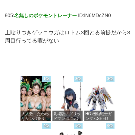
805:
名無しのポケモントレーナー
ID:IN6MDcZN0
上貼りつきゲッコウガはロトム3回とる前提だから3
周目行ってる暇がない
1位
2位
3位
大人数 たわわ
劇場版『グリッ
HG 機動戦士ガ
なサンバ祭り
ドマン ユニバ
ンダムSEED
ース』 宝多六
FREEDOM マ
4位
5位
6位
花 wall figure
イティーストラ
価格：¥99
1/7スケール プ
イクフリーダム