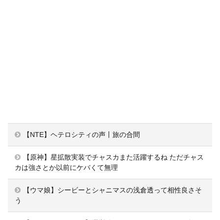
【NTE】ヘテロシティの声丨旅の合間
【原神】星拡散実装でチャスカまた活躍するね ただチャス
カは強さとか以前にケバくて無理
【ウマ娘】シービーとシャニマスの浅倉透って相性良さそ
う