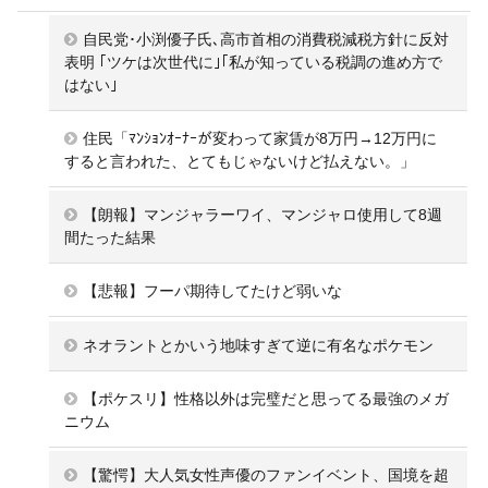
自民党･小渕優子氏､高市首相の消費税減税方針に反対
表明 ｢ツケは次世代に｣｢私が知っている税調の進め方で
はない｣
住民「ﾏﾝｼｮﾝｵｰﾅｰが変わって家賃が8万円→12万円に
すると言われた、とてもじゃないけど払えない。」
【朗報】マンジャラーワイ、マンジャロ使用して8週
間たった結果
【悲報】フーパ期待してたけど弱いな
ネオラントとかいう地味すぎて逆に有名なポケモン
【ポケスリ】性格以外は完璧だと思ってる最強のメガ
ニウム
【驚愕】大人気女性声優のファンイベント、国境を超