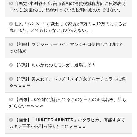
自民党･小渕優子氏､高市首相の消費税減税方針に反対表明
｢ツケは次世代に｣｢私が知っている税調の進め方ではない｣
住民「ﾏﾝｼｮﾝｵｰﾅｰが変わって家賃が8万円→12万円にすると
言われた、とてもじゃないけど払えない。」
【朗報】マンジャラーワイ、マンジャロ使用して8週間た
った結果
【悲報】ちいかわのモモンガ、退場しそう
【悲報】美人女子、バッチリメイク女子をナチュラルに煽
るｗｗｗｗ
【画像】JKの間で流行ってるこのゲームの正式名称、誰も
知らないｗｗｗｗ
【画像】「HUNTER×HUNTER」のクラピカ、有能すぎて
カキン王子から引っ張りだこにｗｗｗｗ