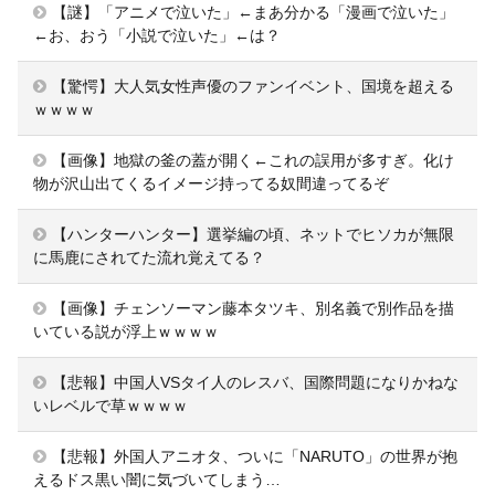
【謎】「アニメで泣いた」←まあ分かる「漫画で泣いた」
←お、おう「小説で泣いた」←は？
【驚愕】大人気女性声優のファンイベント、国境を超える
ｗｗｗｗ
【画像】地獄の釜の蓋が開く←これの誤用が多すぎ。化け
物が沢山出てくるイメージ持ってる奴間違ってるぞ
【ハンターハンター】選挙編の頃、ネットでヒソカが無限
に馬鹿にされてた流れ覚えてる？
【画像】チェンソーマン藤本タツキ、別名義で別作品を描
いている説が浮上ｗｗｗｗ
【悲報】中国人VSタイ人のレスバ、国際問題になりかねな
いレベルで草ｗｗｗｗ
【悲報】外国人アニオタ、ついに「NARUTO」の世界が抱
えるドス黒い闇に気づいてしまう…