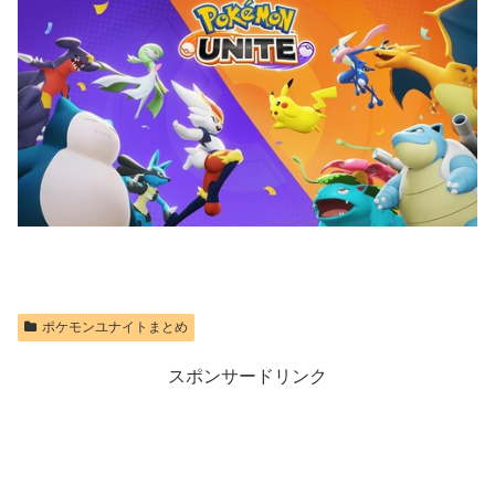
×ヴァニラウェ
コミックス)
ア 紋章セッ
価格：¥759
ト」 同梱 -
価格：¥535
Switch
価格：¥7,182
ポケモンユナイトまとめ
スポンサードリンク