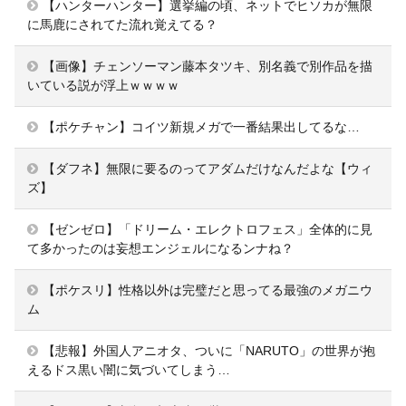
【ハンターハンター】選挙編の頃、ネットでヒソカが無限
に馬鹿にされてた流れ覚えてる？
【画像】チェンソーマン藤本タツキ、別名義で別作品を描
いている説が浮上ｗｗｗｗ
【ポケチャン】コイツ新規メガで一番結果出してるな…
【ダフネ】無限に要るのってアダムだけなんだよな【ウィ
ズ】
【ゼンゼロ】「ドリーム・エレクトロフェス」全体的に見
て多かったのは妄想エンジェルになるンナね？
【ポケスリ】性格以外は完璧だと思ってる最強のメガニウ
ム
【悲報】外国人アニオタ、ついに「NARUTO」の世界が抱
えるドス黒い闇に気づいてしまう…