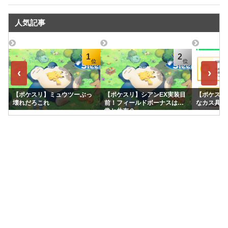
人気記事
1
2
‹
›
【ポケスリ】ミュウツーぶっ
【ポケスリ】シアンEX実装目
【ポケスリ
壊れだろこれ
前！フィールドボーナスは通
なカス具合
常と共有？