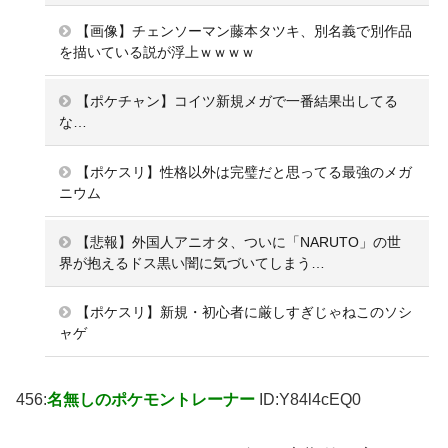
【画像】チェンソーマン藤本タツキ、別名義で別作品
を描いている説が浮上ｗｗｗｗ
【ポケチャン】コイツ新規メガで一番結果出してる
な…
【ポケスリ】性格以外は完璧だと思ってる最強のメガ
ニウム
【悲報】外国人アニオタ、ついに「NARUTO」の世
界が抱えるドス黒い闇に気づいてしまう…
【ポケスリ】新規・初心者に厳しすぎじゃねこのソシ
ャゲ
456:
名無しのポケモントレーナー
ID:Y84l4cEQ0