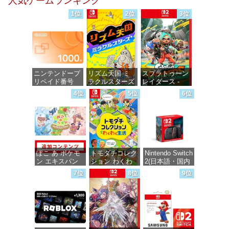
人気ゲームランキング
価格：¥100
価格：¥100
価格：¥100
1位
2位
3位
ニンテンドープ
リズム天国 ミ
スプラトゥーン
リペイド番号
ラクルスターズ
レイダース -
1000円|オンラ
-Switch
Switch2
4位
5位
6位
インコード版
価格：¥5,645
価格：¥6,455
価格：¥1,000
ぽこ あ ポケモ
トモダチコレク
Nintendo Switch
ン エキスパン
ション わくわ
2(日本語・国内
ションパス|オン
く生活 -Switch
専用)
7位
8位
9位
ラインコード版
価格：¥6,144
価格：¥55,871
価格：¥4,400