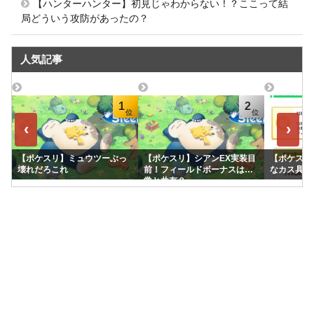
【ハンターハンター】初見じゃわからない！？ここって結
局どういう攻防があったの？
人気記事
1
2
‹
›
【ポケスリ】ミュウツーぶっ
【ポケスリ】シアンEX実装目
【ポケスリ
壊れだろこれ
前！フィールドボーナスは通
なカス具合
常と共有？