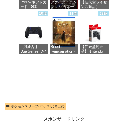
Robloxギフトカ
ファイアーエム
【任天堂ライセ
ード - 800
ブレム 万紫千
ンス商品】
Robux 【限定バ
紅 -Switch2
Samsung
10位
11位
12位
ーチャルアイテ
microSD
ムを含む】
Express Card
価格：¥8,979
【オンラインゲ
256GB for
ームコード】
Nintendo Switch
ロブロックス |
2(サムスン マイ
オンラインコー
クロSDエクス
ド版
プレスカード
【純正品】
Beast of
【任天堂純正
256GB)
DualSense ワイ
Reincarnation -
品】Nintendo
【Amazon.co.jp
価格：¥1,300
ヤレスコントロ
PS5 【特典】プ
Switch 2 Proコ
限定特典】
ーラー ミッド
ロダクトコード
ントローラー
Nintendo S
ナイト ブラッ
封入
ク(CFI-
価格：¥9,980
価格：¥9,400
ZCT2J01)
価格：¥7,286
価格：¥10,737
ポケモンスリープ(ポケスリ)まとめ
スポンサードリンク