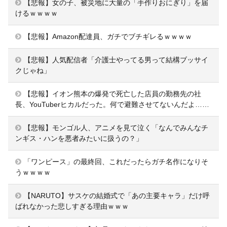
【悲報】女の子、被災地に大量の「手作りおにぎり」を届
けるｗｗｗｗ
【悲報】Amazon配達員、ガチでブチギレるｗｗｗｗ
【悲報】人気配信者「介護士やってる男って結構ブッサイ
クじゃね」
【悲報】イオン熊本の爆発で死亡した店員の勤務先の社
長、YouTuberヒカルだった。何で避難させてないんだよ……
【悲報】モンゴル人、アニメを見て泣く「なんでみんなチ
ンギス・ハンを悪者みたいに扱うの？」
「ワンピース」の最終回、これだったらガチ名作になりそ
うｗｗｗｗ
【NARUTO】サスケの結婚式で「あの主要キャラ」だけ呼
ばれなかった悲しすぎる理由ｗｗｗ