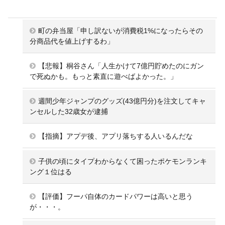
町の弁当屋「申し訳ないが消費税1%になったらその
分商品代を値上げするわ」
【悲報】桐谷さん「人生かけて7億円貯めたのにガン
で死ぬかも。もっと素直に遊べばよかった。」
週間少年ジャンプのグッズ(43億円分)を注文してキャ
ンセルした32歳女が逮捕
【指摘】アプデ後、アプリ落ちする人いるんだな
子供の頃にタイプわからなくて困ったポケモンランキ
ング１位はる
【評価】フーパ自体のカードパワーは高いと思う
が・・・。