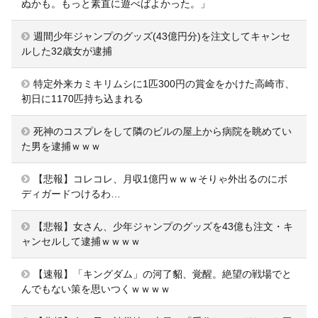
ぬかも。もっと素直に遊べばよかった。」
週間少年ジャンプのグッズ(43億円分)を注文してキャンセ
ルした32歳女が逮捕
特定外来カミキリムシに1匹300円の賞金をかけた高崎市、
初日に1170匹持ち込まれる
死神のコスプレをして隣のビルの屋上から病院を眺めてい
た男を逮捕ｗｗｗ
【悲報】コレコレ、月収1億円ｗｗｗそりゃ外出るのにボ
ディガードつけるわ…
【悲報】女さん、少年ジャンプのグッズを43億も注文・キ
ャンセルして逮捕ｗｗｗｗ
【速報】「キングダム」の河了貂、覚醒。絶望の戦場でと
んでもない策を思いつくｗｗｗｗ