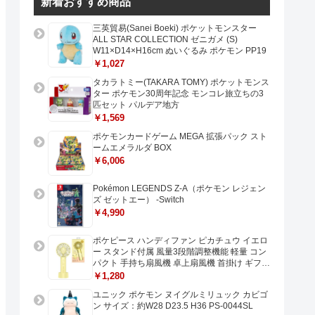
新着おすすめ商品
三英貿易(Sanei Boeki) ポケットモンスター
ALL STAR COLLECTION ゼニガメ (S)
W11×D14×H16cm ぬいぐるみ ポケモン PP19
￥1,027
タカラトミー(TAKARA TOMY) ポケットモンス
ター ポケモン30周年記念 モンコレ旅立ちの3
匹セット パルデア地方
￥1,569
ポケモンカードゲーム MEGA 拡張パック スト
ームエメラルダ BOX
￥6,006
Pokémon LEGENDS Z-A（ポケモン レジェン
ズ ゼットエー） -Switch
￥4,990
ポケピース ハンディファン ピカチュウ イエロ
ー スタンド付属 風量3段階調整機能 軽量 コン
パクト 手持ち扇風機 卓上扇風機 首掛け ギフト
プレゼントに最適 USB充電 Type-C対応
￥1,280
ユニック ポケモン ヌイグルミリュック カビゴ
ン サイズ：約W28 D23.5 H36 PS-0044SL