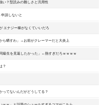
強い？型読みの難しさと汎用性
ト申請しないと
が エナジー稼がなくていいだろ
から晒すわ」→お前がクレーマーだと大炎上
た同級生を見返したかった」←熱すぎだろｗｗｗｗ
は？
かってないんだがどうしてる？
いｗｗ」と話題のシュールすぎるコマがこちら