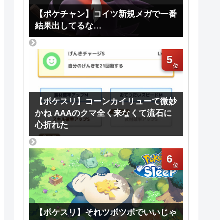
【ポケチャン】コイツ新規メガで一番
結果出してるな…
5
【ポケスリ】コーンカイリューて微妙
かね AAAのクマ全く来なくて流石に
心折れた
6
【ポケスリ】それツボツボでいいじゃ