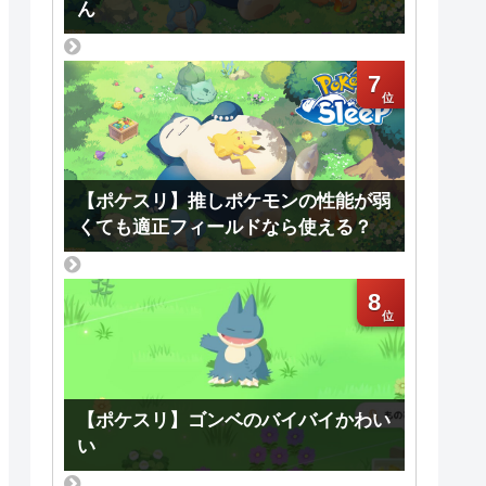
ん
7
【ポケスリ】推しポケモンの性能が弱
くても適正フィールドなら使える？
8
【ポケスリ】ゴンベのバイバイかわい
い