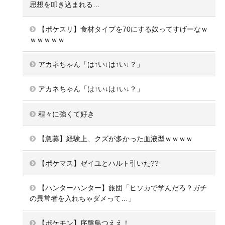
思想を叩き込まれる…
【ポケスリ】食材タイプを70にする奴ってすげーなｗ
ｗｗｗｗｗ
アカネちゃん「は↑い↓は↑い↓？」
アカネちゃん「は↑い↓は↑い↓？」
程々に強くて好き
【急募】経験上、クズが多かった血液型ｗｗｗｗ
【ポケマス】ゼイユとハルト引いた??
【ハンターハンター】旅団「ヒソカで学んだろ？ガチ
の異常者を入れちゃダメって…」
【ポケモン】序盤鳥つええ！