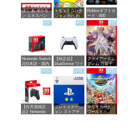
ぽこ あ ポケモ
トモダチコレク
Robloxギフトカ
ン エキスパン
ション わくわ
ード - 800
ションパス|オン
く生活 -Switch
Robux 【限定バ
7位
8位
9位
ラインコード版
ーチャルアイテ
ムを含む】
価格：¥6,147
【オンラインゲ
価格：¥4,400
ームコード】
ロブロックス |
オンラインコー
ド版
Nintendo Switch
【純正品】
ファイアーエム
2(日本語・国内
DualSense ワイ
ブレム 万紫千
価格：¥1,300
専用)
ヤレスコントロ
紅 -Switch2
10位
11位
12位
ーラー(CFI-
ZCT2J)
価格：¥55,491
価格：¥8,979
価格：¥10,737
【任天堂純正
プレイステーシ
マリオカート
品】Nintendo
ョン ストアチ
ワールド -
Switch 2 Proコ
ケット 1,100円|
Switch2
ントローラー
オンラインコー
【Amazon.co.jp
ド版
価格：¥8,564
限定特典】
Nintendo Switch
価格：¥1,100