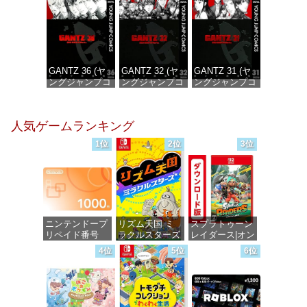
価格：¥100
価格：¥100
価格：¥100
GANTZ 36 (ヤ
GANTZ 32 (ヤ
GANTZ 31 (ヤ
ングジャンプコ
ングジャンプコ
ングジャンプコ
ミックス
ミックス
ミックス
DIGITAL)
DIGITAL)
DIGITAL)
人気ゲームランキング
価格：¥100
価格：¥100
価格：¥100
1位
2位
3位
ニンテンドープ
リズム天国 ミ
スプラトゥーン
リペイド番号
ラクルスターズ
レイダース|オン
1000円|オンラ
-Switch
ラインコード版
4位
5位
6位
インコード版
価格：¥5,595
価格：¥5,832
価格：¥1,000