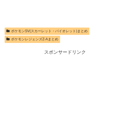
2 ロゴデザイン
ステッカー 同
梱
価格：¥9,980
ポケモンSV(スカーレット・バイオレット)まとめ
ポケモンレジェンズZ-Aまとめ
スポンサードリンク