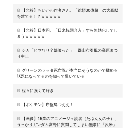
【悲報】ちいかわ作者さん、「総額30億超」の大豪邸
を建てる！？ｗｗｗｗｗ
【悲報】日本円、「日米協調介入」すら無効化してし
まうｗｗｗｗｗ
シカ「ヒマワリ全部喰った」 郡山布引風の高原まつ
り中止
グリーンのラッタ死亡説が本当にそうなのかで揉める
話題になってるのを知って驚いている
程々に強くて好き
【ポケモン】序盤鳥つええ！
【画像】15歳のアニメージュ読者（たぶん女の子）、
うっかりガンダム富野に質問してしまい無事に『反米』