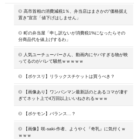
高市首相の消費減税1％、弁当店はまさかの"価格据え
置き"宣言「値下げはしません」
町の弁当屋「申し訳ないが消費税1%になったらその
分商品代を値上げするわ」
人気ユーチューバーさん、動画内にヤバすぎる物が映
ってるのがバレて騒然ｗｗｗｗｗ
【ポケスリ】リラックスチケットは買うべき？
【画像あり】ワンパンマン最新話のとあるコマが凄す
ぎてネット上で4万回以上いいねされるｗｗｗ
【ポケモン】バランス…？
【画像】咲-saki-作者、ようやく『奇乳』に気付くｗ
ｗｗｗ