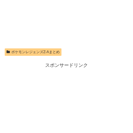
限定特典】
ーラー ミッド
ロダクトコード
ントローラー
Nintendo S
ナイト ブラッ
封入
ク(CFI-
価格：¥9,980
価格：¥9,400
ZCT2J01)
価格：¥7,286
価格：¥10,737
ポケモンレジェンズZ-Aまとめ
スポンサードリンク