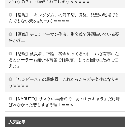
どうなの？」→論破されてしまうｗｗｗｗｗ
【速報】「キングダム」の河了貂、覚醒。絶望の戦場でと
んでもない策を思いつくｗｗｗｗ
【画像】チェンソーマン作者、別名義で漫画描いている疑
惑が浮上
【悲報】被災者、正論「税金払ってるのに、いざ有事にな
るとクーラーも無い体育館で雑魚寝。もっと国民のために使
えよ」
「ワンピース」の最終回、これだったらガチ名作になりそ
うｗｗｗｗ
【NARUTO】サスケの結婚式で「あの主要キャラ」だけ呼
ばれなかった悲しすぎる理由ｗｗｗ
人気記事