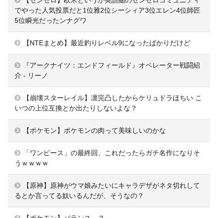
【ゼンゼロ】欧米というか英語圏のゼンゼロコミュニティ
でやった人気投票だと1位雅2位シーシィア3位エレン4位師匠
5位瞬光だったンナグワ
【NTEまとめ】最近釣りレベル9になったばかりだけど
『アークナイツ：エンドフィールド』オペレーター戦闘紹
介 - リーノ
【崩壊スターレイル】凛完凸したからケリュドラほちい こ
いつの上位互換とか出たりしないよな？
【ポケモン】ポケモンの肉って美味しいのかな
「ワンピース」の最終回、これだったらガチ名作になりそ
うｗｗｗｗ
【原神】原神がウマ娘みたいにキャラデザがネタ切れして
るとか言ってる奴いるんだが、そうなの？