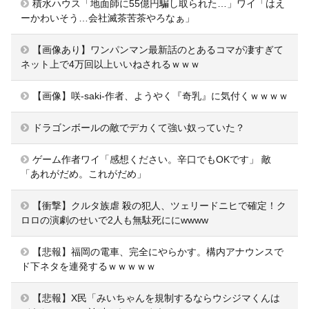
積水ハウス「地面師に55億円騙し取られた…」ワイ「はえ
ーかわいそう…会社滅茶苦茶やろなぁ」
【画像あり】ワンパンマン最新話のとあるコマが凄すぎて
ネット上で4万回以上いいねされるｗｗｗ
【画像】咲-saki-作者、ようやく『奇乳』に気付くｗｗｗｗ
ドラゴンボールの敵でデカくて強い奴っていた？
ゲーム作者ワイ「感想ください。辛口でもOKです」 敵
「あれがだめ。これがだめ」
【衝撃】クルタ族虐 殺の犯人、ツェリードニヒで確定！ク
ロロの演劇のせいで2人も無駄死ににwwww
【悲報】福岡の電車、完全にやらかす。構内アナウンスで
ド下ネタを連発するｗｗｗｗｗ
【悲報】X民「みいちゃんを規制するならウシジマくんは