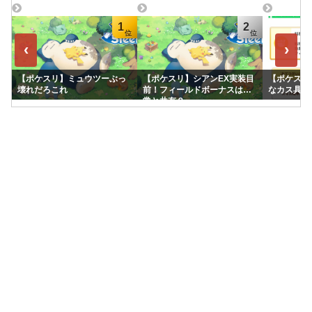
1
2
‹
›
【ポケスリ】ミュウツーぶっ
【ポケスリ】シアンEX実装目
【ポケスリ
壊れだろこれ
前！フィールドボーナスは通
なカス具合
常と共有？