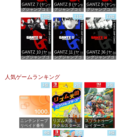
GANTZ 7 (ヤン
GANTZ 8 (ヤン
GANTZ 9 (ヤン
グジャンプコミ
グジャンプコミ
グジャンプコミ
ックスDIGITAL)
ックスDIGITAL)
ックスDIGITAL)
10位
11位
12位
価格：¥100
価格：¥100
価格：¥100
GANTZ 10 (ヤ
GANTZ 11 (ヤ
GANTZ 36 (ヤ
ングジャンプコ
ングジャンプコ
ングジャンプコ
ミックス
ミックス
ミックス
DIGITAL)
DIGITAL)
DIGITAL)
人気ゲームランキング
価格：¥100
価格：¥100
価格：¥100
1位
2位
3位
ニンテンドープ
リズム天国 ミ
スプラトゥーン
リペイド番号
ラクルスターズ
レイダース -
1000円|オンラ
-Switch
Switch2
4位
5位
6位
インコード版