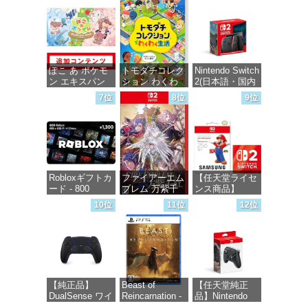
価格：¥5,645
価格：¥6,455
価格：¥1,000
ぽこ あ ポケモ
トモダチコレク
Nintendo Switch
ン エキスパン
ション わくわ
2(日本語・国内
ションパス|オン
く生活 -Switch
専用)
7位
8位
9位
ラインコード版
価格：¥6,144
価格：¥55,871
価格：¥4,400
Robloxギフトカ
ファイアーエム
【任天堂ライセ
ード - 800
ブレム 万紫千
ンス商品】
Robux 【限定バ
紅 -Switch2
Samsung
10位
11位
12位
ーチャルアイテ
microSD
ムを含む】
Express Card
価格：¥8,979
【オンラインゲ
256GB for
ームコード】
Nintendo Switch
ロブロックス |
2(サムスン マイ
オンラインコー
クロSDエクス
ド版
プレスカード
【純正品】
Beast of
【任天堂純正
256GB)
DualSense ワイ
Reincarnation -
品】Nintendo
【Amazon.co.jp
価格：¥1,300
ヤレスコントロ
PS5 【特典】プ
Switch 2 Proコ