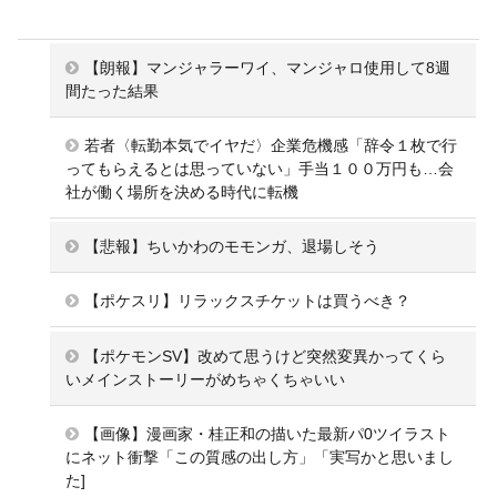
【朗報】マンジャラーワイ、マンジャロ使用して8週
間たった結果
若者〈転勤本気でイヤだ〉企業危機感「辞令１枚で行
ってもらえるとは思っていない」手当１００万円も…会
社が働く場所を決める時代に転機
【悲報】ちいかわのモモンガ、退場しそう
【ポケスリ】リラックスチケットは買うべき？
【ポケモンSV】改めて思うけど突然変異かってくら
いメインストーリーがめちゃくちゃいい
【画像】漫画家・桂正和の描いた最新パ0ツイラスト
にネット衝撃「この質感の出し方」「実写かと思いまし
た]