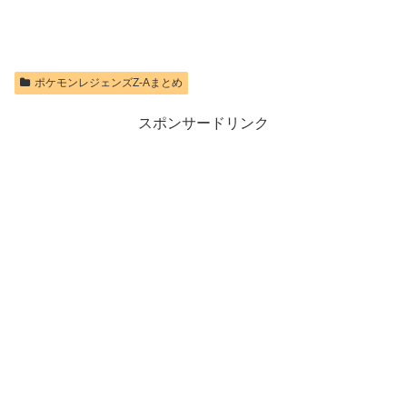
ントローラー
microSD
Express Card
価格：¥8,564
256GB for
価格：¥9,980
Nintendo Switch
2(サムスン マイ
ポケモンレジェンズZ-Aまとめ
クロSDエクス
プレスカード
256GB)
スポンサードリンク
【Amazon.co.jp
限定特典】
Nintendo S
価格：¥9,300