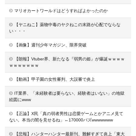
マリオカートワールドはどうすればよかったのか
【ヤニねこ】薬物中毒のヤクねこの末路が心配でならな
い・・・
【画像】週刊少年マガジン、限界突破
【朗報】Vtuber界、新たなる『弱男の姫』が爆誕ｗｗｗｗ
ｗｗｗｗｗｗｗ
【動画】甲子園の女性審判、大誤審で炎上
IT業界、「未経験者は要らない、経験者はいない」の地獄
絵図にwww
【正論】X民「真の弱者男性は恋愛ゲームとかアニメ見て
ない。本当の闇を見せるね」←170000バズwwwwwww
【悲報】ハンターハンター最新刊、難解すぎて炎上「東大