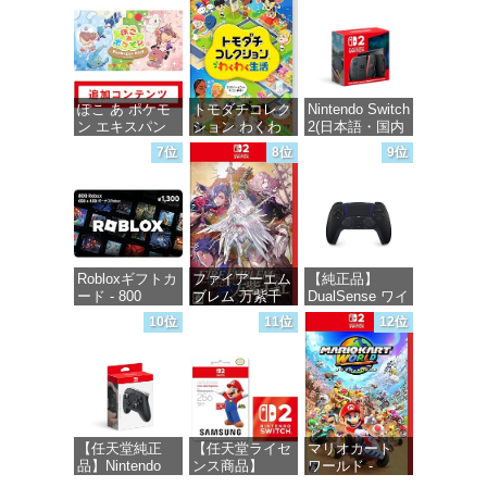
価格：¥5,645
価格：¥6,449
価格：¥1,000
ぽこ あ ポケモ
トモダチコレク
Nintendo Switch
ン エキスパン
ション わくわ
2(日本語・国内
ションパス|オン
く生活 -Switch
専用)
7位
8位
9位
ラインコード版
価格：¥6,145
価格：¥55,491
価格：¥4,400
Robloxギフトカ
ファイアーエム
【純正品】
ード - 800
ブレム 万紫千
DualSense ワイ
Robux 【限定バ
紅 -Switch2
ヤレスコントロ
10位
11位
12位
ーチャルアイテ
ーラー ミッド
ムを含む】
ナイト ブラッ
価格：¥8,979
【オンラインゲ
ク(CFI-
ームコード】
ZCT2J01)
ロブロックス |
オンラインコー
価格：¥10,737
ド版
【任天堂純正
【任天堂ライセ
マリオカート
品】Nintendo
ンス商品】
ワールド -
価格：¥1,300
Switch 2 Proコ
Samsung
Switch2