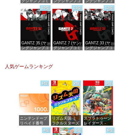
グジャンプコミ
ングジャンプコ
ングジャンプコ
ックスDIGITAL)
ミックス
ミックス
10位
11位
12位
DIGITAL)
DIGITAL)
価格：¥100
価格：¥100
価格：¥100
GANTZ 35 (ヤ
GANTZ 7 (ヤン
GANTZ 33 (ヤ
ングジャンプコ
グジャンプコミ
ングジャンプコ
ミックス
ックスDIGITAL)
ミックス
DIGITAL)
DIGITAL)
価格：¥100
人気ゲームランキング
価格：¥100
価格：¥100
1位
2位
3位
ニンテンドープ
リズム天国 ミ
スプラトゥーン
リペイド番号
ラクルスターズ
レイダース -
1000円|オンラ
-Switch
Switch2
4位
5位
6位
インコード版