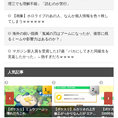
理三でも理解不能」「読むのが苦行」
【画像】ホロライブのあの人、なんか個人情報を色々映し
てしまうｗｗｗｗｗｗ
海外の鋭い指摘「鬼滅の刃はブームになったが、後世に残
るミームや影響力はあるのか？」
マガジン新人賞を受賞した17歳「バカにしてきた同級生を
見返したかった」←熱すぎだろｗｗｗｗ
人気記事
1
2
‹
›
【ポケスリ】ミュウツーぶっ
【ポケスリ】ルカリオの上方
【ポケスリ】
壊れだろこれ
修正がっかりなんだが エナジ
10000を
ー稼がなくていいだろ
場！