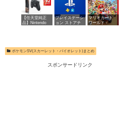
価格：¥10,737
【任天堂純正
プレイステーシ
マリオカート
品】Nintendo
ョン ストアチ
ワールド -
Switch 2 Proコ
ケット 1,100円|
Switch2
ントローラー
オンラインコー
【Amazon.co.jp
ド版
価格：¥8,564
限定特典】
Nintendo Switch
価格：¥1,100
ポケモンSV(スカーレット・バイオレット)まとめ
2 ロゴデザイン
ステッカー 同
梱
スポンサードリンク
価格：¥9,980