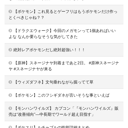
【ポケモン】これ見るとゲーフリはもうポケモンだけ作っ
とくべきじゃね？？
【ドラクエウォーク】今回のメガモンって1個あればいい
よな なんか要らなそうな気がしてきた
絶対レアポケモンだし絶対超強い！！！
【原神】スネージナヤ到着まであと2日。 #原神スネージナ
ヤ #スネージナヤが来る
【ウィズダフネ】文句垂れながら掘ってて草
【ポケモン】このフシギダネが言いそうな事といえば
【モンハンワイルズ】 カプコン「『モンハンワイルズ』販
売は“改善傾向”―中長期でワールド超え目指す」
【ポケスリ】ルチャブルの性能詳細まとめ