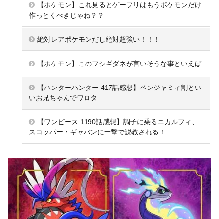
【ポケモン】これ見るとゲーフリはもうポケモンだけ
作っとくべきじゃね？？
絶対レアポケモンだし絶対超強い！！！
【ポケモン】このフシギダネが言いそうな事といえば
【ハンターハンター 417話感想】ベンジャミィ割とい
いお兄ちゃんでワロタ
【ワンピース 1190話感想】調子に乗るニカルフィ、
スコッパー・ギャバンに一撃で説教される！