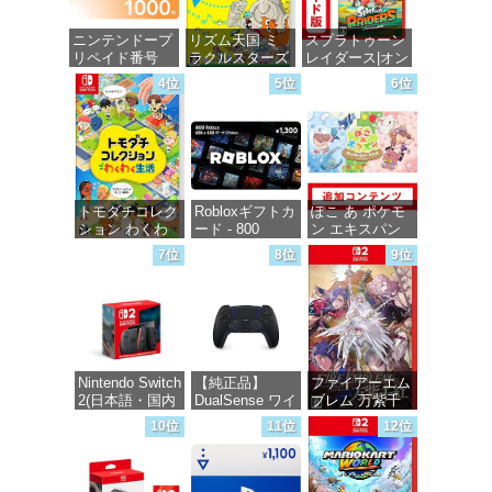
ニンテンドープ
リズム天国 ミ
スプラトゥーン
リペイド番号
ラクルスターズ
レイダース|オン
1000円|オンラ
-Switch
ラインコード版
4位
5位
6位
インコード版
価格：¥5,595
価格：¥5,832
価格：¥1,000
トモダチコレク
Robloxギフトカ
ぽこ あ ポケモ
ション わくわ
ード - 800
ン エキスパン
く生活 -Switch
Robux 【限定バ
ションパス|オン
7位
8位
9位
ーチャルアイテ
ラインコード版
ムを含む】
価格：¥6,147
【オンラインゲ
価格：¥4,400
ームコード】
ロブロックス |
オンラインコー
ド版
Nintendo Switch
【純正品】
ファイアーエム
2(日本語・国内
DualSense ワイ
ブレム 万紫千
価格：¥1,300
専用)
ヤレスコントロ
紅 -Switch2
10位
11位
12位
ーラー ミッド
ナイト ブラッ
価格：¥55,871
価格：¥8,979
ク(CFI-
ZCT2J01)