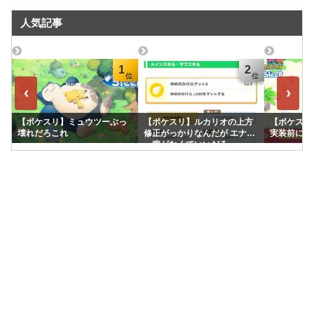
人気記事
1
2
‹
›
【ポケスリ】ミュウツーぶっ
【ポケスリ】ルカリオの上方
【ポケスリ
壊れだろこれ
修正がっかりなんだが エナジ
実装前に終
ー稼がなくていいだろ