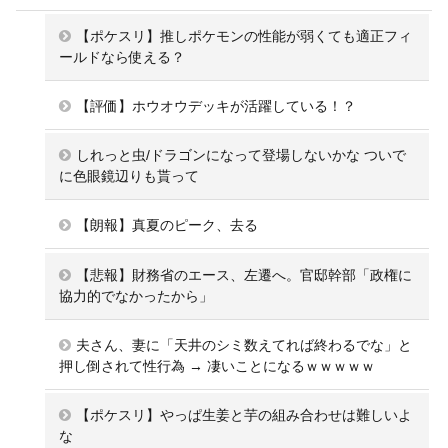
【ポケスリ】推しポケモンの性能が弱くても適正フィ
ールドなら使える？
【評価】ホウオウデッキが活躍している！？
しれっと虫/ドラゴンになって登場しないかな ついで
に色眼鏡辺りも貰って
【朗報】真夏のピーク、去る
【悲報】財務省のエース、左遷へ。官邸幹部「政権に
協力的でなかったから」
夫さん、妻に「天井のシミ数えてれば終わるでな」と
押し倒されて性行為 → 凄いことになるｗｗｗｗｗ
【ポケスリ】やっぱ生姜と芋の組み合わせは難しいよ
な