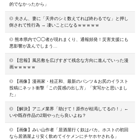
的でなかったから」
夫さん、妻に「天井のシミ数えてれば終わるでな」と押し
倒されて性行為 → 凄いことになるｗｗｗｗｗ
熊本県内で◯◯者が現れまくり、通報頻発！災害支援にも
悪影響が及んでしまう…
【悲報】風呂敷を広げすぎて残念な方向に進んでいった漫
画ｗｗｗｗｗ
【画像】漫画家・桂正和、最新のパンツ＆お尻のイラスト
投稿にネット衝撃「この質感の出し方」「実写かと思いまし
た」
【解決】アニメ業界「助けて！原作が枯渇してるの！」←
いや既存作品の2期やったら良いよね？
【画像】みい山作者「居酒屋行く奴はバカ。ホストの初回
なら居酒屋より安く飲めてイケメンにチヤホヤされる」