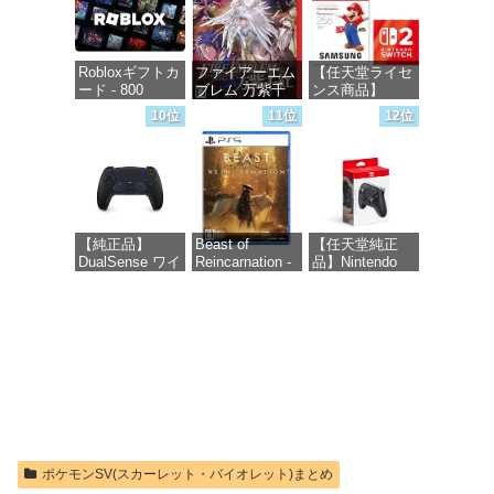
Robloxギフトカ
ファイアーエム
【任天堂ライセ
ード - 800
ブレム 万紫千
ンス商品】
Robux 【限定バ
紅 -Switch2
Samsung
10位
11位
12位
ーチャルアイテ
microSD
ムを含む】
Express Card
価格：¥8,979
【オンラインゲ
256GB for
ームコード】
Nintendo Switch
ロブロックス |
2(サムスン マイ
オンラインコー
クロSDエクス
ド版
プレスカード
【純正品】
Beast of
【任天堂純正
256GB)
DualSense ワイ
Reincarnation -
品】Nintendo
【Amazon.co.jp
価格：¥1,300
ヤレスコントロ
PS5 【特典】プ
Switch 2 Proコ
限定特典】
ーラー ミッド
ロダクトコード
ントローラー
Nintendo S
ナイト ブラッ
封入
ク(CFI-
価格：¥9,980
価格：¥9,300
ZCT2J01)
価格：¥7,286
価格：¥10,737
ポケモンSV(スカーレット・バイオレット)まとめ