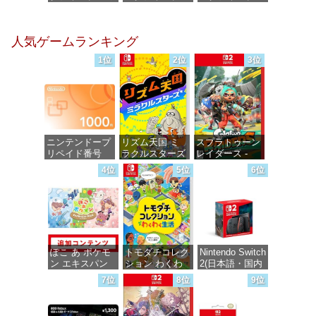
ックスDIGITAL)
ミックス
ミックス
DIGITAL)
DIGITAL)
価格：¥100
人気ゲームランキング
価格：¥100
価格：¥100
1位
2位
3位
ニンテンドープ
リズム天国 ミ
スプラトゥーン
リペイド番号
ラクルスターズ
レイダース -
1000円|オンラ
-Switch
Switch2
4位
5位
6位
インコード版
価格：¥5,645
価格：¥6,449
価格：¥1,000
ぽこ あ ポケモ
トモダチコレク
Nintendo Switch
ン エキスパン
ション わくわ
2(日本語・国内
ションパス|オン
く生活 -Switch
専用)
7位
8位
9位
ラインコード版
価格：¥6,144
価格：¥56,450
価格：¥4,400