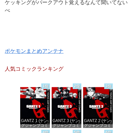
ケッキングがバークアウト覚えるなんて聞いてない
べ
ポケモンまとめアンテナ
人気コミックランキング
1位
2位
3位
GANTZ 1 (ヤン
GANTZ 3 (ヤン
GANTZ 2 (ヤン
グジャンプコミ
グジャンプコミ
グジャンプコミ
ックスDIGITAL)
ックスDIGITAL)
ックスDIGITAL)
4位
5位
6位