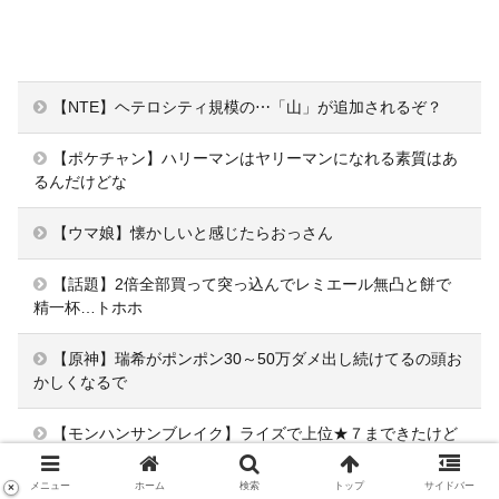
【NTE】ヘテロシティ規模の⋯「山」が追加されるぞ？
【ポケチャン】ハリーマンはヤリーマンになれる素質はあ
るんだけどな
【ウマ娘】懐かしいと感じたらおっさん
【話題】2倍全部買って突っ込んでレミエール無凸と餅で
精一杯…トホホ
【原神】瑞希がポンポン30～50万ダメ出し続けてるの頭お
かしくなるで
【モンハンサンブレイク】ライズで上位★７まできたけど
ここから一気にゲーム難易度爆上がりしだすな
メニュー
ホーム
検索
トップ
サイドバー
×