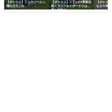
【ポケスリ】ミュウツーぶっ
【ポケスリ】シアンEX実装目
【ポケスリ
壊れだろこれ
前！フィールドボーナスは通
なカス具合
常と共有？