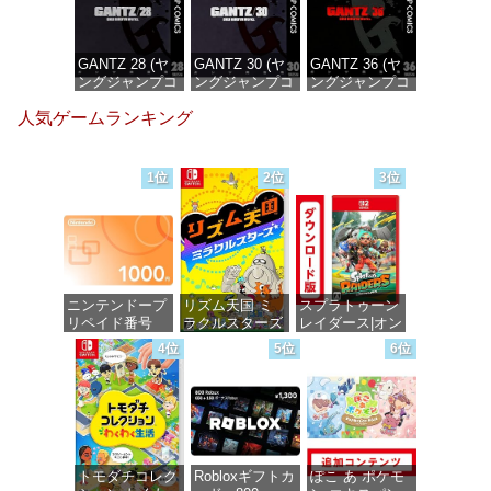
GANTZ 28 (ヤ
GANTZ 30 (ヤ
GANTZ 36 (ヤ
ングジャンプコ
ングジャンプコ
ングジャンプコ
ミックス
ミックス
ミックス
人気ゲームランキング
DIGITAL)
DIGITAL)
DIGITAL)
価格：¥647
価格：¥647
価格：¥647
1位
2位
3位
ニンテンドープ
リズム天国 ミ
スプラトゥーン
リペイド番号
ラクルスターズ
レイダース|オン
1000円|オンラ
-Switch
ラインコード版
4位
5位
6位
インコード版
価格：¥5,595
価格：¥5,832
価格：¥1,000
トモダチコレク
Robloxギフトカ
ぽこ あ ポケモ