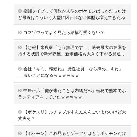
格闘タイプって何故か人型のポケモンばっかだったけ
ど最近はこういう人型に囚われない体型も増えてきたね
ゴマゾウってよく見たら結構可愛くない？
【悲報】米農家「もう無理です…」過去最大の在庫を
抱える状態で新米収穫。新米価格も大きく下がる見通し
会社「キミ、転勤ね」 男性社員「なら辞めますわ」
→ 凄いことになるｗｗｗｗｗｗ
中居正広「俺が来たことは内緒だべ」極秘で熊本でボ
ランティアをしていたｗｗｗｗｗ
【ポケスリ】ルチャブルすんんんんごいよわいけど大
丈夫そ？
【ポケモン】これ見るとゲーフリはもうポケモンだけ