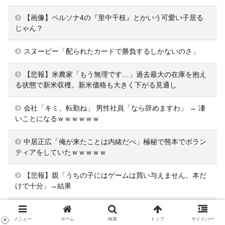
【画像】ペルソナ4の『里中千枝』とかいう可愛い子居る
じゃん？
スヌーピー「配られたカードで勝負するしかないのさ」
【悲報】米農家「もう無理です…」過去最大の在庫を抱え
る状態で新米収穫。新米価格も大きく下がる見通し
会社「キミ、転勤ね」 男性社員「なら辞めますわ」 → 凄
いことになるｗｗｗｗｗｗ
中居正広「俺が来たことは内緒だべ」極秘で熊本でボラン
ティアをしていたｗｗｗｗｗ
【悲報】親「うちの子にはゲームは買い与えません。本だ
けで十分」→結果
孤独のグルメ「お、良さそうなお店発見」→「まっ
ず！！！」←こうならないからおもんない
メニュー
ホーム
検索
トップ
サイドバー
×