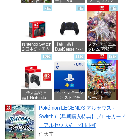
ション わくわ
ード - 800
ン エキスパン
く生活 -Switch
Robux 【限定バ
ションパス|オン
7位
8位
9位
ーチャルアイテ
ラインコード版
ムを含む】
価格：¥6,155
【オンラインゲ
価格：¥4,400
ームコード】
ロブロックス |
オンラインコー
ド版
Nintendo Switch
【純正品】
ファイアーエム
2(日本語・国内
DualSense ワイ
ブレム 万紫千
価格：¥1,300
専用)
ヤレスコントロ
紅 -Switch2
10位
11位
12位
ーラー ミッド
ナイト ブラッ
価格：¥55,871
価格：¥8,979
ク(CFI-
ZCT2J01)
価格：¥10,737
【任天堂純正
プレイステーシ
マリオカート
品】Nintendo
ョン ストアチ
ワールド -
Switch 2 Proコ
ケット 1,100円|
Switch2
ントローラー
Pokémon LEGENDS アルセウス -
オンラインコー
【Amazon.co.jp
ド版
価格：¥8,564
Switch (【早期購入特典】プロモカード
限定特典】
Nintendo Switch
価格：¥1,100
「アルセウスV」 ×1 同梱)
2 ロゴデザイン
ステッカー 同
任天堂
梱