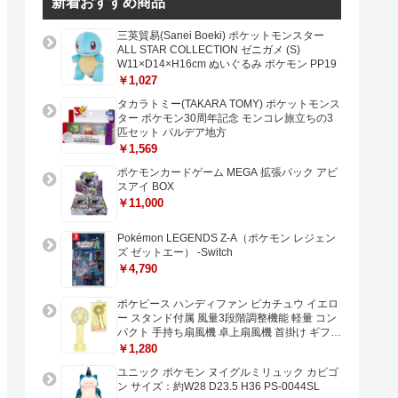
新着おすすめ商品
三英貿易(Sanei Boeki) ポケットモンスター
ALL STAR COLLECTION ゼニガメ (S)
W11×D14×H16cm ぬいぐるみ ポケモン PP19
￥1,027
タカラトミー(TAKARA TOMY) ポケットモンス
ター ポケモン30周年記念 モンコレ旅立ちの3
匹セット パルデア地方
￥1,569
ポケモンカードゲーム MEGA 拡張パック アビ
スアイ BOX
￥11,000
Pokémon LEGENDS Z-A（ポケモン レジェン
ズ ゼットエー） -Switch
￥4,790
ポケピース ハンディファン ピカチュウ イエロ
ー スタンド付属 風量3段階調整機能 軽量 コン
パクト 手持ち扇風機 卓上扇風機 首掛け ギフト
プレゼントに最適 USB充電 Type-C対応
￥1,280
ユニック ポケモン ヌイグルミリュック カビゴ
ン サイズ：約W28 D23.5 H36 PS-0044SL