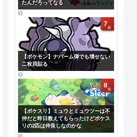
たんだろってなる
7
【ポケモン】ナパーム弾でも壊せない
二枚貝貼る
8
【ポケスリ】ミュウとミュウツーは不
仲だと昨日教えてもらったけどポケス
リの2匹は仲良しなのかな