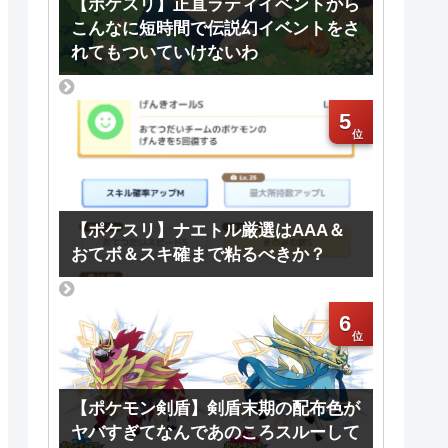
【ポケスリ】正直ラティイベントから
こんなに短時間で伝説幻イベントをさ
れてもついていけないわ
5
【ポケスリ】ナエトル厳選はAAA＆
おてボ＆スキ確まで粘るべきか？
6
【ポケモン剣盾】剣盾末期の配布色が
ヤバすぎてなんであのころスルーして