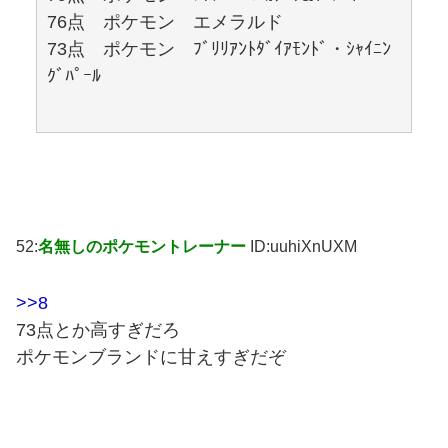
76点 ポケモン エメラルド
73点 ポケモン ﾌﾞﾘﾘｱﾝﾄﾀﾞｲｱﾓﾝﾄﾞ・ｼｬｲﾆﾝ
ｸﾞﾊﾟｰﾙ
52:
名無しのポケモントレーナー
ID:uuhiXnUXM
>>8
73点とか高すぎだろ
ポケモンブランドに甘えすぎだぞ