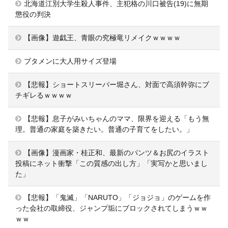
北海道江別大学生殺人事件、主犯格の川口被告(19)に無期
懲役の判決
【画像】遊戯王、青眼の究極竜リメイクｗｗｗｗ
ブタメンに大人用サイズ登場
【悲報】ショートスリーパー堀さん、対面で高須幹弥にブ
チギレるｗｗｗｗ
【悲報】息子がみいちゃんのママ、限界を迎える「もう無
理。普通の家庭を築きたい。普通の子育てをしたい。」
【画像】漫画家・桂正和、最新のパンツ＆お尻のイラスト
投稿にネット衝撃「この質感の出し方」「実写かと思いまし
た」
【悲報】「鬼滅」「NARUTO」「ジョジョ」のゲームを作
った会社の取締役、ジャンプ垢にブロックされてしまうｗｗ
ｗｗ