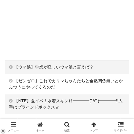
【ウマ娘】学業が怪しいウマ娘と言えば？
【ゼンゼロ】これでカリンちゃんたちと全然関係無いとか
ふつうにやってくるのだ
【NTE】夏イベ！水着スキンｷﾀ━━━━(ﾟ∀ﾟ)━━━━!!入
手はブラインドボックスｗ
【ポケマス】アカデミーアオイはそんなに周回しなくて良
さそうで助かる･･･
メニュー
ホーム
検索
トップ
サイドバー
×