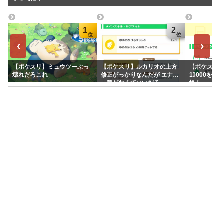
1
2
‹
›
【ポケスリ】ミュウツーぶっ
【ポケスリ】ルカリオの上方
【ポケスリ】
壊れだろこれ
修正がっかりなんだが エナジ
10000を
ー稼がなくていいだろ
場！