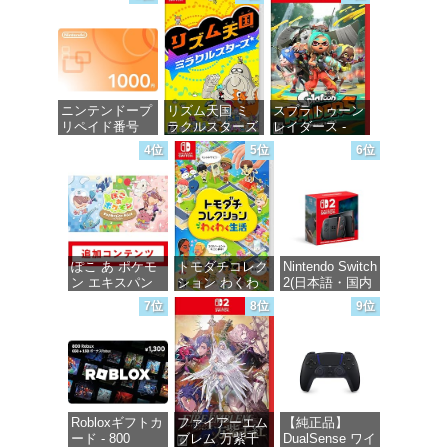
ニンテンドープ
リズム天国 ミ
スプラトゥーン
リペイド番号
ラクルスターズ
レイダース -
1000円|オンラ
-Switch
Switch2
4位
5位
6位
インコード版
価格：¥5,645
価格：¥6,446
価格：¥1,000
ぽこ あ ポケモ
トモダチコレク
Nintendo Switch
ン エキスパン
ション わくわ
2(日本語・国内
ションパス|オン
く生活 -Switch
専用)
7位
8位
9位
ラインコード版
価格：¥6,145
価格：¥55,491
価格：¥4,400
Robloxギフトカ
ファイアーエム
【純正品】
ード - 800
ブレム 万紫千
DualSense ワイ