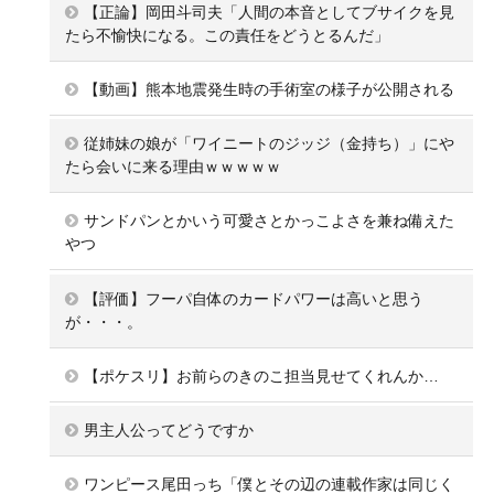
【正論】岡田斗司夫「人間の本音としてブサイクを見
たら不愉快になる。この責任をどうとるんだ」
【動画】熊本地震発生時の手術室の様子が公開される
従姉妹の娘が「ワイニートのジッジ（金持ち）」にや
たら会いに来る理由ｗｗｗｗｗ
サンドパンとかいう可愛さとかっこよさを兼ね備えた
やつ
【評価】フーパ自体のカードパワーは高いと思う
が・・・。
【ポケスリ】お前らのきのこ担当見せてくれんか…
男主人公ってどうですか
ワンピース尾田っち「僕とその辺の連載作家は同じく