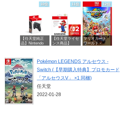
Robux 【限定バ
紅 -Switch2
ヤレスコントロ
10位
11位
12位
ーチャルアイテ
ーラー ミッド
ムを含む】
ナイト ブラッ
価格：¥8,979
【オンラインゲ
ク(CFI-
ームコード】
ZCT2J01)
ロブロックス |
オンラインコー
価格：¥10,737
ド版
【任天堂純正
【任天堂ライセ
マリオカート
品】Nintendo
ンス商品】
ワールド -
価格：¥1,300
Switch 2 Proコ
Samsung
Switch2
ントローラー
microSD
Express Card
価格：¥8,564
Pokémon LEGENDS アルセウス -
256GB for
価格：¥9,980
Nintendo Switch
Switch (【早期購入特典】プロモカード
2(サムスン マイ
クロSDエクス
「アルセウスV」 ×1 同梱)
プレスカード
256GB)
任天堂
【Amazon.co.jp
2022-01-28
限定特典】
Nintendo S
価格：¥9,300