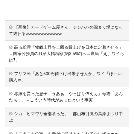
【画像】カードゲーム屋さん、ジジババの溜まり場になっ
て終わるwwwwwwwwwwww
高市総理「物価上昇を上回る賃上げを日本に定着させる」
→国家公務員の月給大幅増額(約3.5%⤴)へ→庶民「え、ワイら
は❓」
フリマ民「あと500円値下げ出来ませんか」ワイ「ほ～い
購入ｗ」
赤紙を貰った息子「うあぁ…やっぱり怖えぇ」母親「あん
たぁ…」←こういう時代があったという事実
シカ「ヒマワリ全部喰った」 郡山布引風の高原まつり中
止
「ニカニカの実」を未だに受け入れられてない奴ｗｗｗ