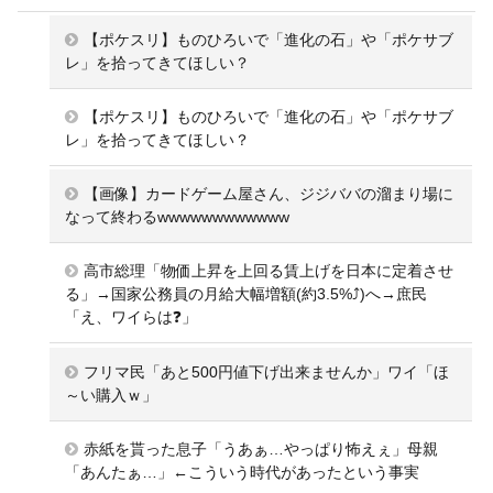
【ポケスリ】ものひろいで「進化の石」や「ポケサブ
レ」を拾ってきてほしい？
【ポケスリ】ものひろいで「進化の石」や「ポケサブ
レ」を拾ってきてほしい？
【画像】カードゲーム屋さん、ジジババの溜まり場に
なって終わるwwwwwwwwwwww
高市総理「物価上昇を上回る賃上げを日本に定着させ
る」→国家公務員の月給大幅増額(約3.5%⤴)へ→庶民
「え、ワイらは❓」
フリマ民「あと500円値下げ出来ませんか」ワイ「ほ
～い購入ｗ」
赤紙を貰った息子「うあぁ…やっぱり怖えぇ」母親
「あんたぁ…」←こういう時代があったという事実