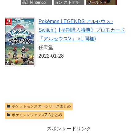
品】Nintendo
ョン ストアチ
ワールド -
Switch 2 Proコ
ケット 1,100円|
Switch2
ントローラー
オンラインコー
【Amazon.co.jp
ド版
価格：¥8,564
Pokémon LEGENDS アルセウス -
限定特典】
Nintendo Switch
価格：¥1,100
Switch (【早期購入特典】プロモカード
2 ロゴデザイン
ステッカー 同
「アルセウスV」 ×1 同梱)
梱
任天堂
価格：¥9,980
2022-01-28
ポケットモンスターシリーズまとめ
ポケモンレジェンズZ-Aまとめ
スポンサードリンク