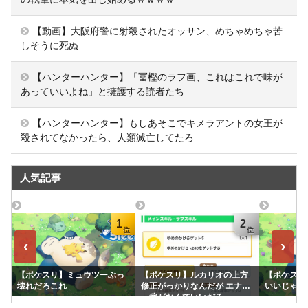
【動画】大阪府警に射殺されたオッサン、めちゃめちゃ苦
しそうに死ぬ
【ハンターハンター】「冨樫のラフ画、これはこれで味が
あっていいよね」と擁護する読者たち
【ハンターハンター】もしあそこでキメラアントの女王が
殺されてなかったら、人類滅亡してたろ
人気記事
1
2
‹
›
【ポケスリ】ミュウツーぶっ
【ポケスリ】ルカリオの上方
【ポケスリ
壊れだろこれ
修正がっかりなんだが エナジ
いいじゃん
ー稼がなくていいだろ