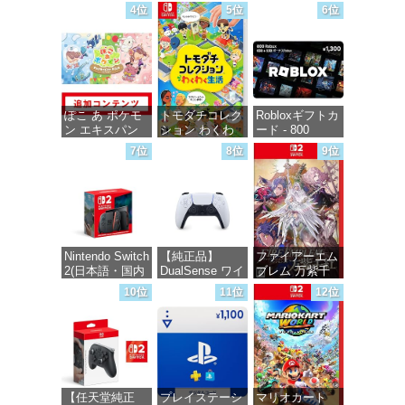
1000円|オンラ
-Switch
ラインコード版
4位
5位
6位
インコード版
価格：¥5,645
価格：¥5,832
価格：¥1,000
ぽこ あ ポケモ
トモダチコレク
Robloxギフトカ
ン エキスパン
ション わくわ
ード - 800
ションパス|オン
く生活 -Switch
Robux 【限定バ
7位
8位
9位
ラインコード版
ーチャルアイテ
ムを含む】
価格：¥6,155
【オンラインゲ
価格：¥4,400
ームコード】
ロブロックス |
オンラインコー
ド版
Nintendo Switch
【純正品】
ファイアーエム
2(日本語・国内
DualSense ワイ
ブレム 万紫千
価格：¥1,300
専用)
ヤレスコントロ
紅 -Switch2
10位
11位
12位
ーラー(CFI-
ZCT2J)
価格：¥55,491
価格：¥8,979
価格：¥10,737
【任天堂純正
プレイステーシ
マリオカート