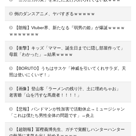
例のダンスアニメ、ヤバすぎるｗｗｗｗｗ
【朗報】Vtuber界、新たなる『弱男の姫』が爆誕ｗｗｗｗ
ｗｗｗｗｗｗｗ
【衝撃】キッズ「ママー、誕生日までに隠し部屋作って」
母親「わかった」→結果ｗｗｗｗ
【BORUTO】うちはサスケ「神威を引いてくれサラダ。天
照は使いにくいぞ！」
【画像】登山客「ラーメンの残り汁、土に埋めちゃお」
老害爺「山を汚すな馬鹿者！！！！」
【悲報】バンドマンが性加害で活動休止→ミュージシャン
「これは僕たち男性全体の問題です」→炎上
【超朗報】冨樫義博先生、ガチで覚醒しハンターハンター
の執筆に本気を出し始めるｗｗｗｗ