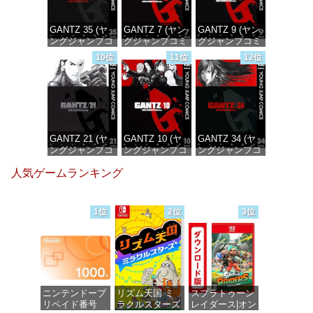
GANTZ 35 (ヤ
GANTZ 7 (ヤン
GANTZ 9 (ヤン
ングジャンプコ
グジャンプコミ
グジャンプコミ
ミックス
ックスDIGITAL)
ックスDIGITAL)
10位
11位
12位
DIGITAL)
価格：¥100
価格：¥100
価格：¥100
GANTZ 21 (ヤ
GANTZ 10 (ヤ
GANTZ 34 (ヤ
ングジャンプコ
ングジャンプコ
ングジャンプコ
ミックス
ミックス
ミックス
人気ゲームランキング
DIGITAL)
DIGITAL)
DIGITAL)
価格：¥100
価格：¥100
価格：¥100
1位
2位
3位
ニンテンドープ
リズム天国 ミ
スプラトゥーン
リペイド番号
ラクルスターズ
レイダース|オン