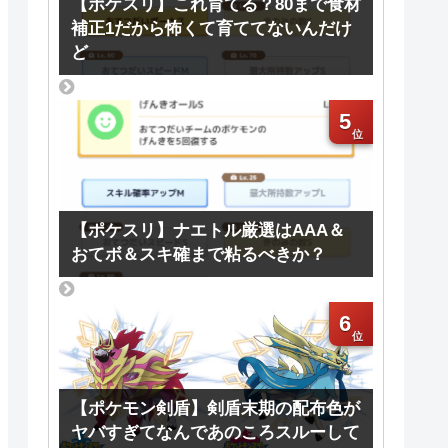
【ポケスリ】これ育てる？80まで食材
補正1だから怖くて育ててないんだけ
ど
5
【ポケスリ】ナエトル厳選はAAA＆
おてボ＆スキ確まで粘るべきか？
6
【ポケモン剣盾】剣盾末期の配布色が
ヤバすぎてなんであのころスルーして