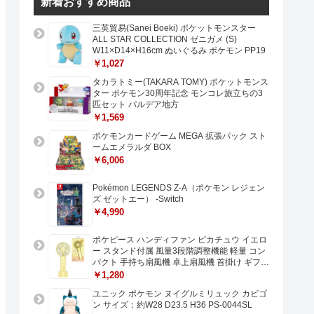
新着おすすめ商品
三英貿易(Sanei Boeki) ポケットモンスター
ALL STAR COLLECTION ゼニガメ (S)
W11×D14×H16cm ぬいぐるみ ポケモン PP19
￥1,027
タカラトミー(TAKARA TOMY) ポケットモンス
ター ポケモン30周年記念 モンコレ旅立ちの3
匹セット パルデア地方
￥1,569
ポケモンカードゲーム MEGA 拡張パック スト
ームエメラルダ BOX
￥6,006
Pokémon LEGENDS Z-A（ポケモン レジェン
ズ ゼットエー） -Switch
￥4,990
ポケピース ハンディファン ピカチュウ イエロ
ー スタンド付属 風量3段階調整機能 軽量 コン
パクト 手持ち扇風機 卓上扇風機 首掛け ギフト
プレゼントに最適 USB充電 Type-C対応
￥1,280
ユニック ポケモン ヌイグルミリュック カビゴ
ン サイズ：約W28 D23.5 H36 PS-0044SL