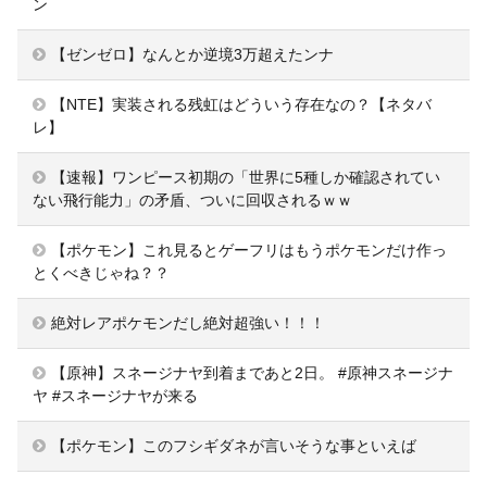
ン
【ゼンゼロ】なんとか逆境3万超えたンナ
【NTE】実装される残虹はどういう存在なの？【ネタバ
レ】
【速報】ワンピース初期の「世界に5種しか確認されてい
ない飛行能力」の矛盾、ついに回収されるｗｗ
【ポケモン】これ見るとゲーフリはもうポケモンだけ作っ
とくべきじゃね？？
絶対レアポケモンだし絶対超強い！！！
【原神】スネージナヤ到着まであと2日。 #原神スネージナ
ヤ #スネージナヤが来る
【ポケモン】このフシギダネが言いそうな事といえば