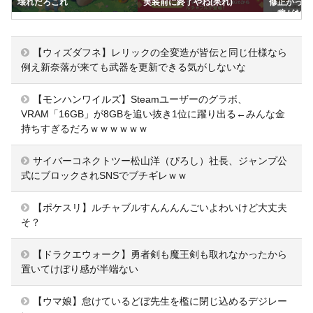
壊れだろこれ
実装前に終了やね(呆れ)
修正がっか
ー稼がなく
【ウィズダフネ】レリックの全変造が皆伝と同じ仕様なら
例え新奈落が来ても武器を更新できる気がしないな
【モンハンワイルズ】Steamユーザーのグラボ、
VRAM「16GB」が8GBを追い抜き1位に躍り出る←みんな金
持ちすぎるだろｗｗｗｗｗｗ
サイバーコネクトツー松山洋（ぴろし）社長、ジャンプ公
式にブロックされSNSでブチギレｗｗ
【ポケスリ】ルチャブルすんんんんごいよわいけど大丈夫
そ？
【ドラクエウォーク】勇者剣も魔王剣も取れなかったから
置いてけぼり感が半端ない
【ウマ娘】怠けているどぼ先生を檻に閉じ込めるデジレー