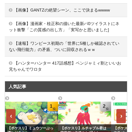
【画像】GANTZの絶望シーン、ここで決まるwwww
【画像】漫画家・桂正和の描いた最新パ0ツイラストにネ
ット衝撃「この質感の出し方」「実写かと思いました]
【速報】ワンピース初期の「世界に5種しか確認されてい
ない飛行能力」の矛盾、ついに回収されるｗｗ
【ハンターハンター 417話感想】ベンジャミィ割といいお
兄ちゃんでワロタ
人気記事
1
2
‹
›
【ポケスリ】ミュウツーぶっ
【ポケスリ】ルチャブル君は
【ポケスリ