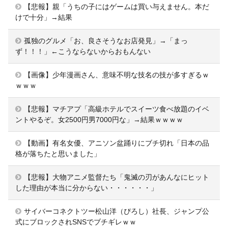
【悲報】親「うちの子にはゲームは買い与えません。本だ
けで十分」→結果
孤独のグルメ「お、良さそうなお店発見」→「まっ
ず！！！」←こうならないからおもんない
【画像】少年漫画さん、意味不明な技名の技が多すぎるｗ
ｗｗｗ
【悲報】マチアプ「高級ホテルでスイーツ食べ放題のイベ
ントやるぞ。女2500円男7000円な」→結果ｗｗｗｗ
【動画】有名女優、アニソン盆踊りにブチ切れ「日本の品
格が落ちたと思いました」
【悲報】大物アニメ監督たち「鬼滅の刃があんなにヒット
した理由が本当に分からない・・・・・・」
サイバーコネクトツー松山洋（ぴろし）社長、ジャンプ公
式にブロックされSNSでブチギレｗｗ