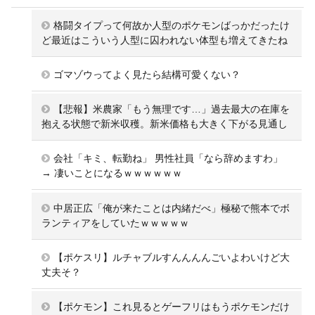
格闘タイプって何故か人型のポケモンばっかだったけ
ど最近はこういう人型に囚われない体型も増えてきたね
ゴマゾウってよく見たら結構可愛くない？
【悲報】米農家「もう無理です…」過去最大の在庫を
抱える状態で新米収穫。新米価格も大きく下がる見通し
会社「キミ、転勤ね」 男性社員「なら辞めますわ」
→ 凄いことになるｗｗｗｗｗｗ
中居正広「俺が来たことは内緒だべ」極秘で熊本でボ
ランティアをしていたｗｗｗｗｗ
【ポケスリ】ルチャブルすんんんんごいよわいけど大
丈夫そ？
【ポケモン】これ見るとゲーフリはもうポケモンだけ