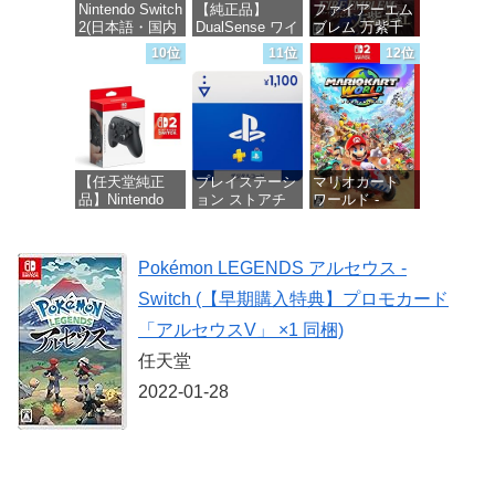
Nintendo Switch
【純正品】
ファイアーエム
2(日本語・国内
DualSense ワイ
ブレム 万紫千
価格：¥1,300
専用)
ヤレスコントロ
紅 -Switch2
10位
11位
12位
ーラー ミッド
ナイト ブラッ
価格：¥55,871
価格：¥8,979
ク(CFI-
ZCT2J01)
価格：¥10,737
【任天堂純正
プレイステーシ
マリオカート
品】Nintendo
ョン ストアチ
ワールド -
Switch 2 Proコ
ケット 1,100円|
Switch2
ントローラー
オンラインコー
【Amazon.co.jp
ド版
価格：¥8,564
Pokémon LEGENDS アルセウス -
限定特典】
Nintendo Switch
価格：¥1,100
Switch (【早期購入特典】プロモカード
2 ロゴデザイン
ステッカー 同
「アルセウスV」 ×1 同梱)
梱
任天堂
価格：¥9,980
2022-01-28