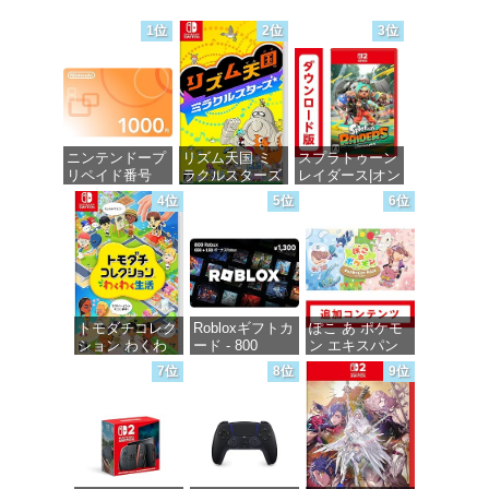
価格：¥647
価格：¥647
価格：¥647
1位
2位
3位
ニンテンドープ
リズム天国 ミ
スプラトゥーン
リペイド番号
ラクルスターズ
レイダース|オン
1000円|オンラ
-Switch
ラインコード版
4位
5位
6位
インコード版
価格：¥5,595
価格：¥5,832
価格：¥1,000
トモダチコレク
Robloxギフトカ
ぽこ あ ポケモ
ション わくわ
ード - 800
ン エキスパン
く生活 -Switch
Robux 【限定バ
ションパス|オン
7位
8位
9位
ーチャルアイテ
ラインコード版
ムを含む】
価格：¥6,155
【オンラインゲ
価格：¥4,400
ームコード】
ロブロックス |
オンラインコー
ド版