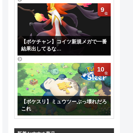
9
【ポケチャン】コイツ新規メガで一番
結果出してるな…
10
【ポケスリ】ミュウツーぶっ壊れだろ
これ