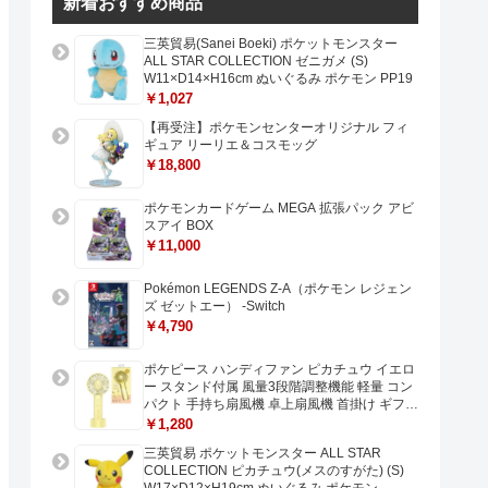
新着おすすめ商品
三英貿易(Sanei Boeki) ポケットモンスター
ALL STAR COLLECTION ゼニガメ (S)
W11×D14×H16cm ぬいぐるみ ポケモン PP19
￥1,027
【再受注】ポケモンセンターオリジナル フィ
ギュア リーリエ＆コスモッグ
￥18,800
ポケモンカードゲーム MEGA 拡張パック アビ
スアイ BOX
￥11,000
Pokémon LEGENDS Z-A（ポケモン レジェン
ズ ゼットエー） -Switch
￥4,790
ポケピース ハンディファン ピカチュウ イエロ
ー スタンド付属 風量3段階調整機能 軽量 コン
パクト 手持ち扇風機 卓上扇風機 首掛け ギフト
プレゼントに最適 USB充電 Type-C対応
￥1,280
三英貿易 ポケットモンスター ALL STAR
COLLECTION ピカチュウ(メスのすがた) (S)