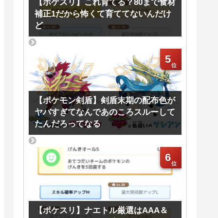
【ポケスリ】これ育てる？80まで食材
補正1だから怖くて育ててないんだけ
ど
5
【ポケモン剣盾】剣盾末期の配布色が
ヤバすぎてなんであのころスルーして
たんだろってなる
6
【ポケスリ】ナエトル厳選はAAA＆