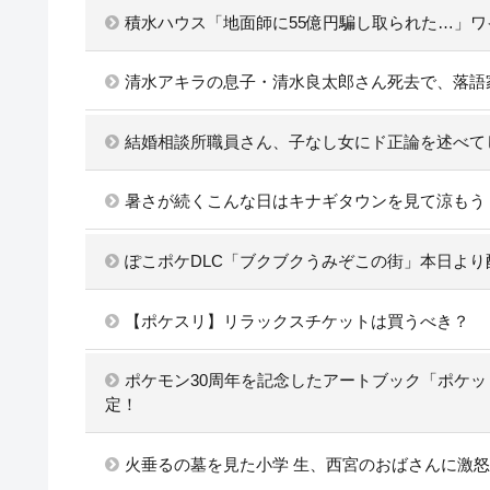
積水ハウス「地面師に55億円騙し取られた…」
清水アキラの息子・清水良太郎さん死去で、落語
結婚相談所職員さん、子なし女にド正論を述べて
暑さが続くこんな日はキナギタウンを見て涼もう
ぽこポケDLC「ブクブクうみぞこの街」本日より配信
【ポケスリ】リラックスチケットは買うべき？
ポケモン30周年を記念したアートブック「ポケッ
定！
火垂るの墓を見た小学 生、西宮のおばさんに激怒w