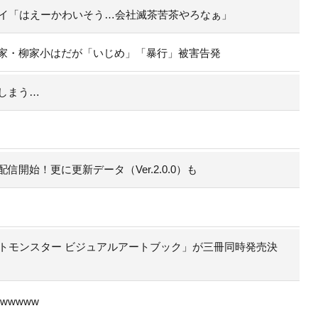
ワイ「はえーかわいそう…会社滅茶苦茶やろなぁ」
家・柳家小はだが「いじめ」「暴行」被害告発
しまう…
開始！更に更新データ（Ver.2.0.0）も
トモンスター ビジュアルアートブック」が三冊同時発売決
wwww