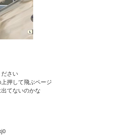
ください
の上押して飛ぶページ
は出てないのかな
j0