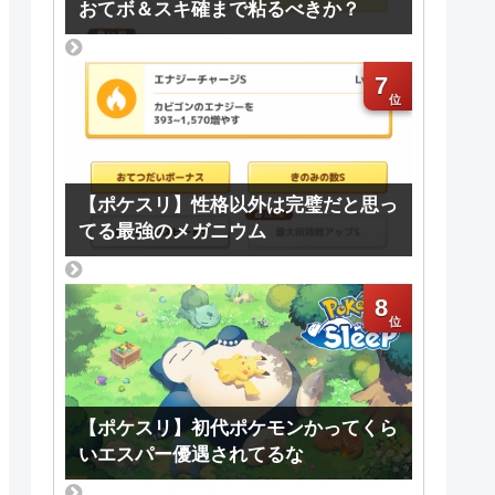
おてボ＆スキ確まで粘るべきか？
7
【ポケスリ】性格以外は完璧だと思っ
てる最強のメガニウム
8
【ポケスリ】初代ポケモンかってくら
いエスパー優遇されてるな