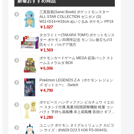
新着おすすめ商品
三英貿易(Sanei Boeki) ポケットモンスター
ALL STAR COLLECTION ゼニガメ (S)
W11×D14×H16cm ぬいぐるみ ポケモン PP19
￥1,027
タカラトミー(TAKARA TOMY) ポケットモンス
ター ポケモン30周年記念 モンコレ旅立ちの3
匹セット パルデア地方
￥1,569
ポケモンカードゲーム MEGA 拡張パック スト
ームエメラルダ BOX
￥6,006
Pokémon LEGENDS Z-A（ポケモン レジェン
ズ ゼットエー） -Switch
￥4,790
ポケピース ハンディファン ピカチュウ イエロ
ー スタンド付属 風量3段階調整機能 軽量 コン
パクト 手持ち扇風機 卓上扇風機 首掛け ギフト
プレゼントに最適 USB充電 Type-C対応
￥1,280
ユニック ポケモン ヌイグルミリュック カビゴ
ン サイズ：約W28 D23.5 H36 PS-0044SL