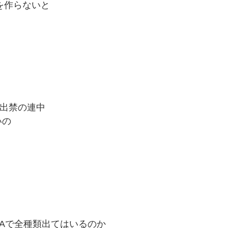
先を作らないと
質出禁の連中
いの
ZAで全種類出てはいるのか