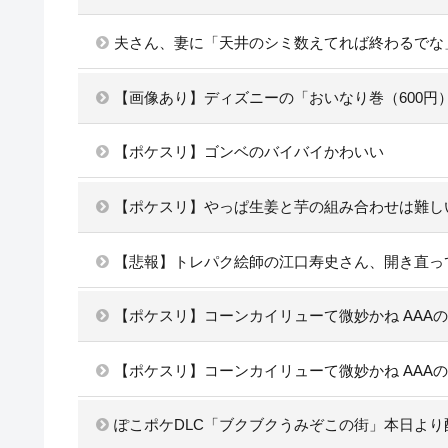
夫さん、妻に「天井のシミ数えてれば終わるでな
【画像あり】ディズニーの「おいなり巻（600円
【ポケスリ】ゴンベのバイバイかわいい
【ポケスリ】やっぱ生姜と芋の組み合わせは難し
【悲報】トレパク絵師の江口寿史さん、開き直っ
【ポケスリ】コーンカイリューて微妙かね AAA
【ポケスリ】コーンカイリューて微妙かね AAA
ぽこポケDLC「ブクブクうみぞこの街」本日より配信