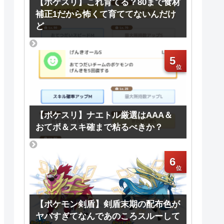
【ポケスリ】これ育てる？80まで食材
補正1だから怖くて育ててないんだけ
ど
5
【ポケスリ】ナエトル厳選はAAA＆
おてボ＆スキ確まで粘るべきか？
6
【ポケモン剣盾】剣盾末期の配布色が
ヤバすぎてなんであのころスルーして