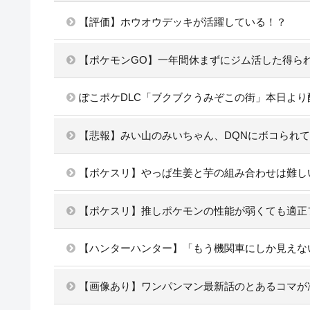
【評価】ホウオウデッキが活躍している！？
【ポケモンGO】一年間休まずにジム活した得ら
ぽこポケDLC「ブクブクうみぞこの街」本日より配信
【悲報】みい山のみいちゃん、DQNにボコられ
【ポケスリ】やっぱ生姜と芋の組み合わせは難し
【ポケスリ】推しポケモンの性能が弱くても適正
【ハンターハンター】「もう機関車にしか見えな
【画像あり】ワンパンマン最新話のとあるコマが