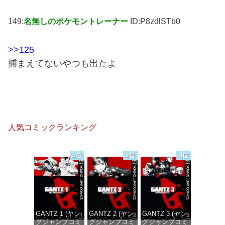
149:
名無しのポケモントレーナー
ID:P8zdlSTb0
>>125
捕まえてないやつも出たよ
人気コミックランキング
1位
2位
3位
GANTZ 1 (ヤン
GANTZ 2 (ヤン
GANTZ 3 (ヤン
グジャンプコミ
グジャンプコミ
グジャンプコミ