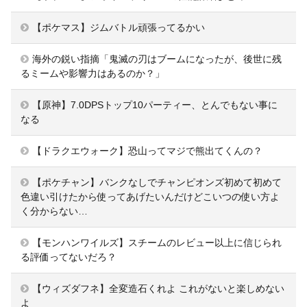
【ポケマス】ジムバトル頑張ってるかい
海外の鋭い指摘「鬼滅の刃はブームになったが、後世に残
るミームや影響力はあるのか？」
【原神】7.0DPSトップ10パーティー、とんでもない事に
なる
【ドラクエウォーク】恐山ってマジで熊出てくんの？
【ポケチャン】バンクなしでチャンピオンズ初めて初めて
色違い引けたから使ってあげたいんだけどこいつの使い方よ
く分からない…
【モンハンワイルズ】スチームのレビュー以上に信じられ
る評価ってないだろ？
【ウィズダフネ】全変造石くれよ これがないと楽しめない
よ