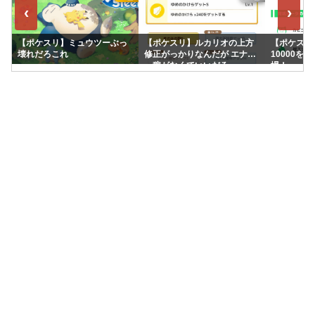
‹
›
【ポケスリ】ミュウツーぶっ
【ポケスリ】ルカリオの上方
【ポケスリ】
壊れだろこれ
修正がっかりなんだが エナジ
10000を
ー稼がなくていいだろ
場！