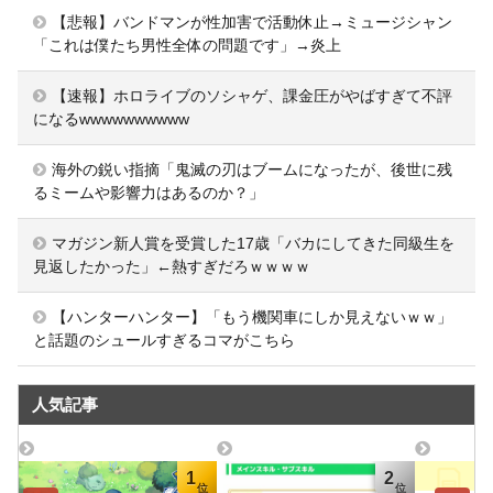
【悲報】バンドマンが性加害で活動休止→ミュージシャン
「これは僕たち男性全体の問題です」→炎上
【速報】ホロライブのソシャゲ、課金圧がやばすぎて不評
になるwwwwwwwwww
海外の鋭い指摘「鬼滅の刃はブームになったが、後世に残
るミームや影響力はあるのか？」
マガジン新人賞を受賞した17歳「バカにしてきた同級生を
見返したかった」←熱すぎだろｗｗｗｗ
【ハンターハンター】「もう機関車にしか見えないｗｗ」
と話題のシュールすぎるコマがこちら
人気記事
1
2