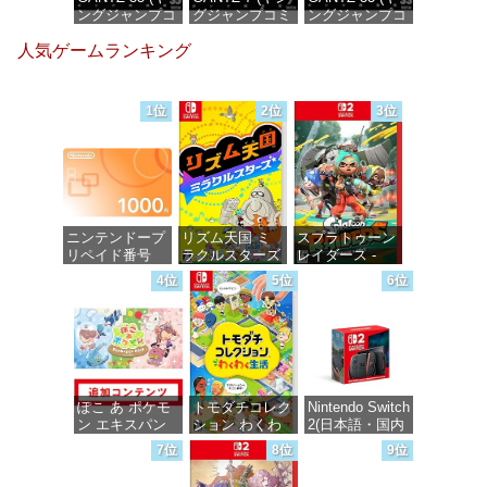
ングジャンプコ
グジャンプコミ
ングジャンプコ
ミックス
ックスDIGITAL)
ミックス
人気ゲームランキング
DIGITAL)
DIGITAL)
価格：¥100
価格：¥100
価格：¥100
1位
2位
3位
ニンテンドープ
リズム天国 ミ
スプラトゥーン
リペイド番号
ラクルスターズ
レイダース -
1000円|オンラ
-Switch
Switch2
4位
5位
6位
インコード版
価格：¥5,645
価格：¥6,455
価格：¥1,000
ぽこ あ ポケモ
トモダチコレク
Nintendo Switch
ン エキスパン
ション わくわ
2(日本語・国内
ションパス|オン
く生活 -Switch
専用)
7位
8位
9位
ラインコード版
価格：¥6,145
価格：¥55,491