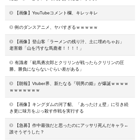
【画像】YouTubeコメント欄、キレッキレ
例のダンスアニメ、ヤバすぎるｗｗｗｗｗ
【画像】登山客「ラーメンの残り汁、土に埋めちゃお」
老害爺「山を汚すな馬鹿者！！！！」
有識者「範馬勇次郎とクリリンが戦ったらクリリンの圧
勝。勝負にならないぐらい差がある」
【朗報】Vtuber界、新たなる『弱男の姫』が爆誕ｗｗｗｗ
ｗｗｗｗｗｗｗ
【画像】キングダムの河了貂、「あったけぇ壁」に引き続
き更に味方をぶっ殺す作戦を実行する
【急募】作中最強だと思ったのにアッサリ死んだキャラ←
誰そうぞうした？