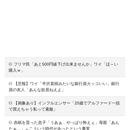
フリマ民「あと500円値下げ出来ませんか」ワイ「ほ～い
購入ｗ」
【悲報】ワイ「半沢直樹みたいな銀行員カッコいい」銀行
員の友人「あんな奴居ねえよ」
【画像あり】インフルエンサー「20歳でアルファード一括
で買えちゃう私って素敵」
赤紙を貰った息子「うあぁ…やっぱり怖えぇ」母親「あん
たぁ…」←こういう時代があったという事実