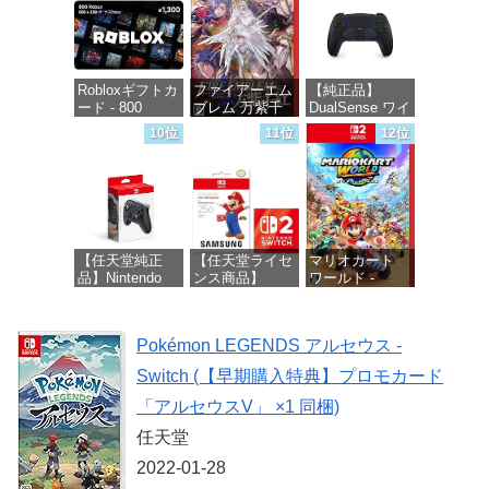
価格：¥4,400
Robloxギフトカ
ファイアーエム
【純正品】
ード - 800
ブレム 万紫千
DualSense ワイ
Robux 【限定バ
紅 -Switch2
ヤレスコントロ
10位
11位
12位
ーチャルアイテ
ーラー ミッド
ムを含む】
ナイト ブラッ
価格：¥8,979
【オンラインゲ
ク(CFI-
ームコード】
ZCT2J01)
ロブロックス |
オンラインコー
価格：¥10,737
ド版
【任天堂純正
【任天堂ライセ
マリオカート
品】Nintendo
ンス商品】
ワールド -
価格：¥1,300
Switch 2 Proコ
Samsung
Switch2
ントローラー
microSD
Express Card
価格：¥8,564
Pokémon LEGENDS アルセウス -
256GB for
価格：¥9,980
Nintendo Switch
Switch (【早期購入特典】プロモカード
2(サムスン マイ
クロSDエクス
「アルセウスV」 ×1 同梱)
プレスカード
256GB)
任天堂
【Amazon.co.jp
2022-01-28
限定特典】
Nintendo S