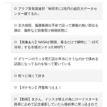
アラブ首長国連邦「秋田市に2兆円の超巨大データセ
ンター建てるわ」
京大病院、脳腫瘍摘出手術で誤って腫瘍の無い部位を
摘出 脳幹など損傷受け植物状態に
【画像あり】NASAが開発、着るだけで瞬時に「-15℃
冷却」する冷感ポンチョ3,980円！
グリーンのラッタ死亡説が本当にそうなのかで揉める
話題になってるのを知って驚いている
程々に強くて好き
【ポケモン】序盤鳥つええ！
【動画】女さん、インスタ映えの為にロードスターを
路肩に止めて記念撮影していたら後続車に突っ込まれて