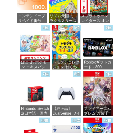
ニンテンドープ
リズム天国 ミ
スプラトゥーン
リペイド番号
ラクルスターズ
レイダース|オン
1000円|オンラ
-Switch
ラインコード版
4位
5位
6位
インコード版
価格：¥5,595
価格：¥5,832
価格：¥1,000
ぽこ あ ポケモ
トモダチコレク
Robloxギフトカ
ン エキスパン
ション わくわ
ード - 800
ションパス|オン
く生活 -Switch
Robux 【限定バ
7位
8位
9位
ラインコード版
ーチャルアイテ
ムを含む】
価格：¥6,147
【オンラインゲ
価格：¥4,400
ームコード】
ロブロックス |
オンラインコー
ド版
Nintendo Switch
【純正品】
ファイアーエム
2(日本語・国内
DualSense ワイ
ブレム 万紫千
価格：¥1,300
専用)
ヤレスコントロ
紅 -Switch2
10位
11位
12位
ーラー(CFI-
ZCT2J)
価格：¥55,491
価格：¥8,979