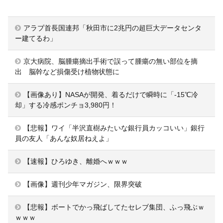
アラブ首長国連邦「秋田市に2兆円の超巨大データセンタ
ー建てるわ」
京大病院、脳腫瘍摘出手術で誤って腫瘍の無い部位を摘
出 脳幹など損傷受け植物状態に
【画像あり】NASAが開発、着るだけで瞬時に「-15℃冷
却」する冷感ポンチョ3,980円！
【悲報】ワイ「半沢直樹みたいな銀行員カッコいい」銀行
員の友人「あんな奴居ねえよ」
【速報】ひろゆき、離婚へｗｗｗ
【画像】週刊少年マガジン、限界突破
【悲報】ボートでかっ飛ばしてたセレブ集団、ふっ飛ぶｗ
ｗｗｗ