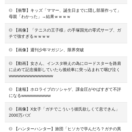
【衝撃】キッズ「ママー、誕生日までに隠し部屋作って」
母親「わかった」→結果ｗｗｗｗ
【画像】「テニスの王子様」の手塚国光の零式サーブ、ガ
チで強すぎるｗｗｗｗ
【画像】週刊少年マガジン、限界突破
【動画】女さん、インスタ映えの為にロードスターを路肩
に止めて記念撮影していたら後続車に突っ込まれて咽び泣く
wwwwwwwwwwwwwww
【速報】ホロライブのソシャゲ、課金圧がやばすぎて不評
になるwwwwwwwwww
【画像】X女子「ガチでこういう彼氏欲しくて息できん」
2000万バズ
【ハンターハンター】旅団「ヒソカで学んだろ？ガチの異