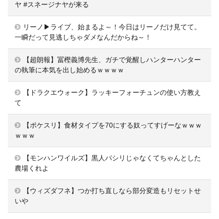
ヤ #スネージナヤが来る
リーノ▶ライブ、始まるよ～！今日はリーノだけ見てて。
一瞬だって見逃しちゃダメなんだからね～！
【超朗報】冨樫義博先生、ガチで覚醒しハンターハンター
の執筆に本気を出し始めるｗｗｗｗ
【ドラクエウォーク】ラッキーフォーチュンの使い方教え
て
【ポケスリ】食材タイプを70にする奴ってすげーなｗｗｗ
ｗｗｗ
【モンハンワイルズ】黒人パシリじゃなくてちゃんとした
農場くれよ
【ウィズダフネ】つか打ち直しなら部分変造もリセットせ
いや