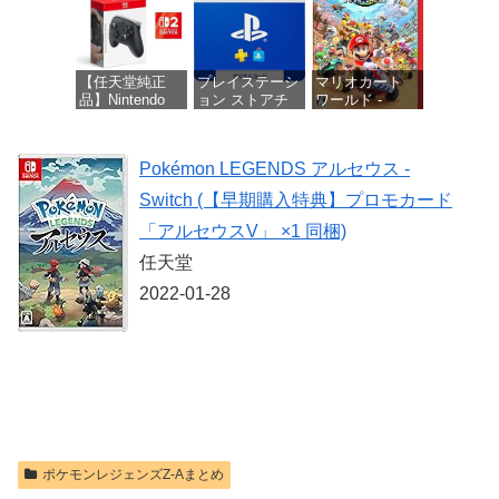
価格：¥10,737
【任天堂純正
プレイステーシ
マリオカート
品】Nintendo
ョン ストアチ
ワールド -
Switch 2 Proコ
ケット 1,100円|
Switch2
ントローラー
オンラインコー
【Amazon.co.jp
ド版
価格：¥8,564
Pokémon LEGENDS アルセウス -
限定特典】
Nintendo Switch
価格：¥1,100
Switch (【早期購入特典】プロモカード
2 ロゴデザイン
ステッカー 同
「アルセウスV」 ×1 同梱)
梱
任天堂
価格：¥9,980
2022-01-28
ポケモンレジェンズZ-Aまとめ