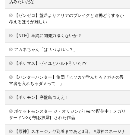
店みたいだな…
【ゼンゼロ】盤岳よりアリアのブレイクと連携どうするか
考えるほうが難しい
【NTE】単純に開発力凄くないか？
アカネちゃん「は↑い↓は↑い↓？」
【ポケマス】ゼイユとハルト引いた??
【ハンターハンター】旅団「ヒソカで学んだろ？ガチの異
常者を入れちゃダメって…」
【ポケモン】序盤鳥つええ！
ポケットモンスター ジ・オリジンがTVerで配信中！メガリ
ザードンXが初お披露目された作品
【原神】スネージナヤ到着まであと3日。 #原神スネージナ