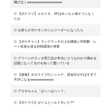
咽び泣くwwwwwwwwwwwwwww
【ポケスリ】ルカリオ、SPはめっちゃ強そうになっ
たな
お前らがポケモンのジムリーダーになったら
【ポケチャン】ランクマッチの上位構築と対戦数・レ
ート収束を巡る対戦環境の考察
グリーンのラッタ死亡説が本当にそうなのかで揉める
話題になってるのを知って驚いている
【速報】ホロライブのソシャゲ、課金圧がやばすぎて
不評になるwwwwwwwwww
アカネちゃん「は↑い↓は↑い↓？」
【ポケマス】ゼイユとハルト引いた??