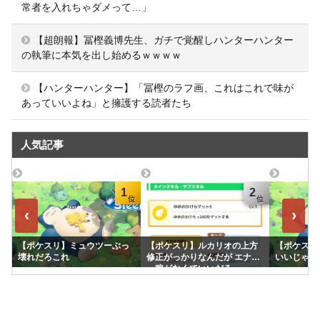
常者を入れちゃダメって…」
【超朗報】冨樫義博先生、ガチで覚醒しハンターハンター
の執筆に本気を出し始めるｗｗｗｗ
【ハンターハンター】「冨樫のラフ画、これはこれで味が
あっていいよね」と擁護する読者たち
人気記事
1
2
‹
›
【ポケスリ】ミュウツーぶっ
【ポケスリ】ルカリオの上方
【ポケスリ
壊れだろこれ
修正がっかりなんだが エナジ
いいじゃん
ー稼がなくていいだろ