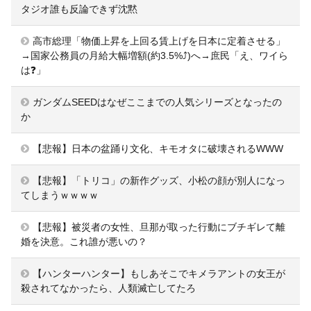
タジオ誰も反論できず沈黙
高市総理「物価上昇を上回る賃上げを日本に定着させる」
→国家公務員の月給大幅増額(約3.5%⤴)へ→庶民「え、ワイら
は❓」
ガンダムSEEDはなぜここまでの人気シリーズとなったの
か
【悲報】日本の盆踊り文化、キモオタに破壊されるWWW
【悲報】「トリコ」の新作グッズ、小松の顔が別人になっ
てしまうｗｗｗｗ
【悲報】被災者の女性、旦那が取った行動にブチギレて離
婚を決意。これ誰が悪いの？
【ハンターハンター】もしあそこでキメラアントの女王が
殺されてなかったら、人類滅亡してたろ