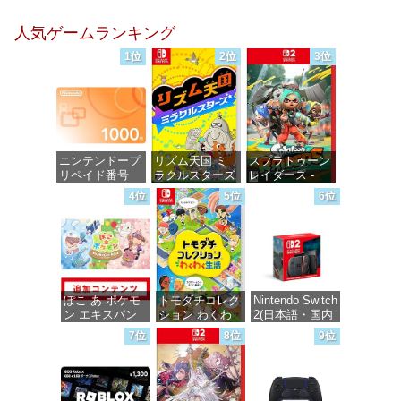
DIGITAL)
DIGITAL)
価格：¥100
人気ゲームランキング
価格：¥100
価格：¥100
1位
2位
3位
ニンテンドープ
リズム天国 ミ
スプラトゥーン
リペイド番号
ラクルスターズ
レイダース -
1000円|オンラ
-Switch
Switch2
4位
5位
6位
インコード版
価格：¥5,645
価格：¥6,454
価格：¥1,000
ぽこ あ ポケモ
トモダチコレク
Nintendo Switch
ン エキスパン
ション わくわ
2(日本語・国内
ションパス|オン
く生活 -Switch
専用)
7位
8位
9位
ラインコード版
価格：¥6,145
価格：¥55,491
価格：¥4,400