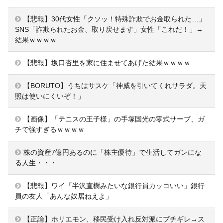
【悲報】30代女性「クソッ！特殊詐欺でお金取られた…」
SNS「詐欺られたお金、取り戻せます」女性「これだ！」→
結果ｗｗｗｗ
【悲報】坂口杏里を家に住ませてあげた結果ｗｗｗｗ
【BORUTO】うちはサスケ「神威を引いてくれサラダ。天
照は使いにくいぞ！」
【画像】「テニスの王子様」の手塚国光の零式サーブ、ガ
チで強すぎるｗｗｗｗ
株の資産7億円あるのに「株主優待」で生活してガンにな
る人生・・・
【悲報】ワイ「半沢直樹みたいな銀行員カッコいい」銀行
員の友人「あんな奴居ねえよ」
【正論】ホリエモン、移民受け入れ反対派にブチギレ→ス