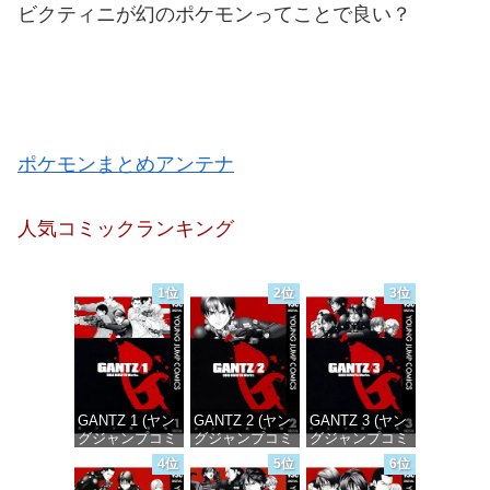
ビクティニが幻のポケモンってことで良い？
ポケモンまとめアンテナ
人気コミックランキング
1位
2位
3位
GANTZ 1 (ヤン
GANTZ 2 (ヤン
GANTZ 3 (ヤン
グジャンプコミ
グジャンプコミ
グジャンプコミ
ックスDIGITAL)
ックスDIGITAL)
ックスDIGITAL)
4位
5位
6位