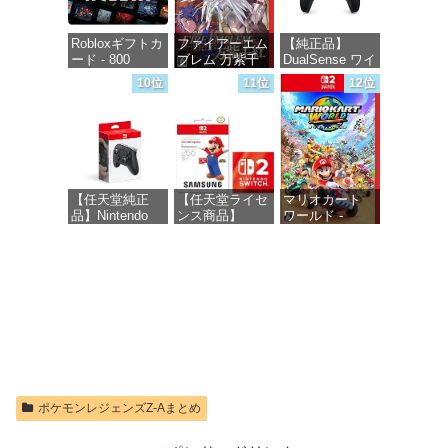
Robloxギフトカ
ファイアーエム
【純正品】
ード - 800
ブレム 万紫千
DualSense ワイ
Robux 【限定バ
紅 -Switch2
ヤレスコントロ
10位
11位
12位
ーチャルアイテ
ーラー ミッド
ムを含む】
ナイト ブラッ
価格：¥8,979
【オンラインゲ
ク(CFI-
ームコード】
ZCT2J01)
ロブロックス |
オンラインコー
価格：¥10,737
ド版
【任天堂純正
【任天堂ライセ
マリオカート
品】Nintendo
ンス商品】
ワールド -
価格：¥1,300
Switch 2 Proコ
Samsung
Switch2
ントローラー
microSD
Express Card
価格：¥8,564
256GB for
価格：¥9,980
Nintendo Switch
2(サムスン マイ
クロSDエクス
プレスカード
256GB)
【Amazon.co.jp
限定特典】
Nintendo S
ポケモンレジェンズZ-Aまとめ
価格：¥9,399