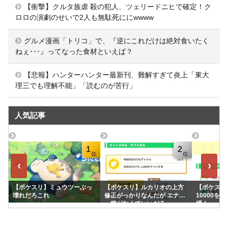
【衝撃】クルタ族虐 殺の犯人、ツェリードニヒで確定！ク
ロロの演劇のせいで2人も無駄死ににwwww
グルメ漫画「トリコ」で、『逆にこれだけは絶対食いたく
ねぇ･･･』ってなった食材といえば？
【悲報】ハンターハンター最新刊、難解すぎて炎上「東大
理三でも理解不能」「読むのが苦行」
人気記事
1
2
‹
›
【ポケスリ】ミュウツーぶっ
【ポケスリ】ルカリオの上方
【ポケスリ】
壊れだろこれ
修正がっかりなんだが エナジ
10000を
ー稼がなくていいだろ
場！