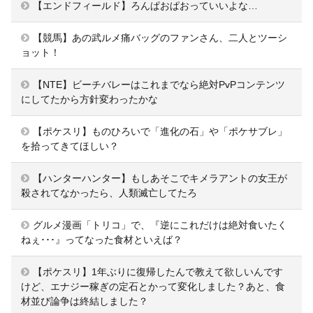
【エンドフィールド】ろんぱおぱおっていいよな…
【競馬】あの武ルメ痛バッグのファンさん、二人とツーシ
ョット！
【NTE】ビーチバレーはこれまでなら絶対PvPコンテンツ
にしてたから方針変わったかな
【ポケスリ】ものひろいで「進化の石」や「ポケサブレ」
を拾ってきてほしい？
【ハンターハンター】もしあそこでキメラアントの女王が
殺されてなかったら、人類滅亡してたろ
グルメ漫画「トリコ」で、『逆にこれだけは絶対食いたく
ねぇ･･･』ってなった食材といえば？
【ポケスリ】1年ぶりに復帰したんで教えて欲しいんです
けど、エナジー稼ぎの定石とかって変化しました？あと、食
材並び論争は終結しました？