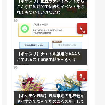
【ポケスリ】正直ラティイベントから
こんなに短時間で伝説幻イベントをさ
れてもついていけないわ
5
【ポケスリ】ナエトル厳選はAAA＆
おてボ＆スキ確まで粘るべきか？
6
【ポケモン剣盾】剣盾末期の配布色が
ヤバすぎてなんであのころスルーして