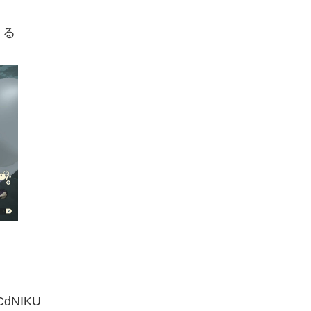
まる
CdNIKU