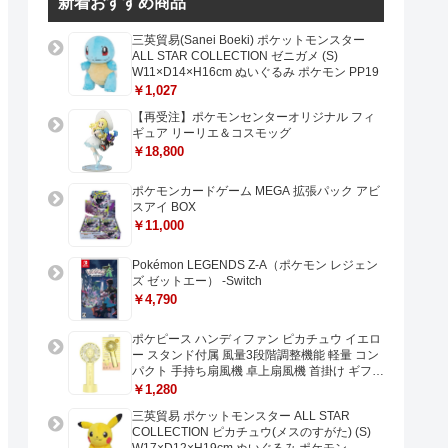
新着おすすめ商品
三英貿易(Sanei Boeki) ポケットモンスター
ALL STAR COLLECTION ゼニガメ (S)
W11×D14×H16cm ぬいぐるみ ポケモン PP19
￥1,027
【再受注】ポケモンセンターオリジナル フィ
ギュア リーリエ＆コスモッグ
￥18,800
ポケモンカードゲーム MEGA 拡張パック アビ
スアイ BOX
￥11,000
Pokémon LEGENDS Z-A（ポケモン レジェン
ズ ゼットエー） -Switch
￥4,790
ポケピース ハンディファン ピカチュウ イエロ
ー スタンド付属 風量3段階調整機能 軽量 コン
パクト 手持ち扇風機 卓上扇風機 首掛け ギフト
プレゼントに最適 USB充電 Type-C対応
￥1,280
三英貿易 ポケットモンスター ALL STAR
COLLECTION ピカチュウ(メスのすがた) (S)