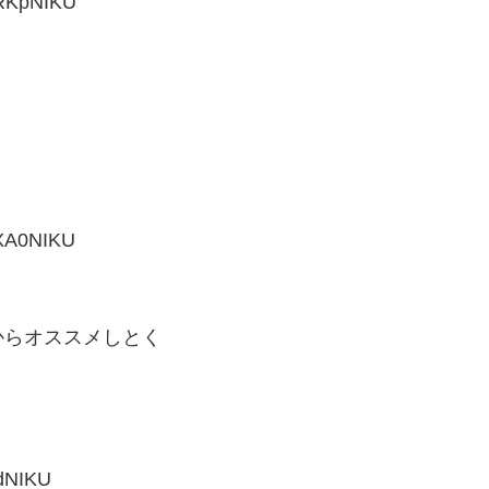
RKpNIKU
XA0NIKU
からオススメしとく
9dNIKU