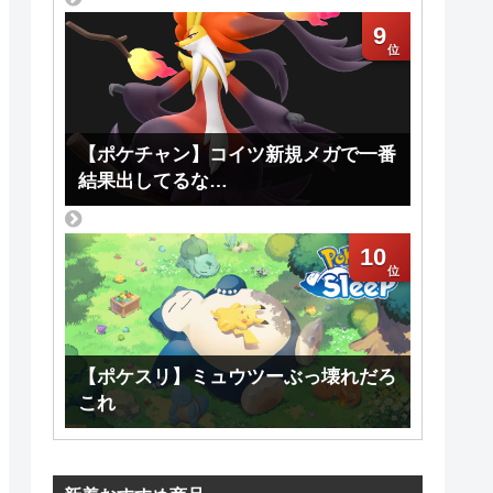
9
【ポケチャン】コイツ新規メガで一番
結果出してるな…
10
【ポケスリ】ミュウツーぶっ壊れだろ
これ