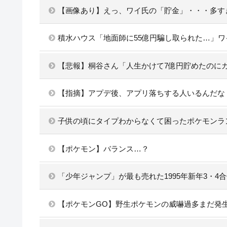
【画像あり】えっ、ワイ氏の「貯金」・・・多す
積水ハウス「地面師に55億円騙し取られた…」
【悲報】桐谷さん「人生かけて7億円貯めたのに
【指摘】アプデ後、アプリ落ちする人いるんだな
子供の頃にタイプわからなくて困ったポケモンラ
【ポケモン】バランス…？
「少年ジャンプ」が最も売れた1995年新年3・
【ポケモンGO】野生ポケモンの威嚇過多まだ発