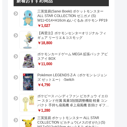
新着おすすめ商品
三英貿易(Sanei Boeki) ポケットモンスター
ALL STAR COLLECTION ゼニガメ (S)
W11×D14×H16cm ぬいぐるみ ポケモン PP19
￥1,027
【再受注】ポケモンセンターオリジナル フィ
ギュア リーリエ＆コスモッグ
￥18,800
ポケモンカードゲーム MEGA 拡張パック アビ
スアイ BOX
￥11,000
Pokémon LEGENDS Z-A（ポケモン レジェン
ズ ゼットエー） -Switch
￥4,790
ポケピース ハンディファン ピカチュウ イエロ
ー スタンド付属 風量3段階調整機能 軽量 コン
パクト 手持ち扇風機 卓上扇風機 首掛け ギフト
プレゼントに最適 USB充電 Type-C対応
￥1,280
三英貿易 ポケットモンスター ALL STAR
COLLECTION ピカチュウ(メスのすがた) (S)