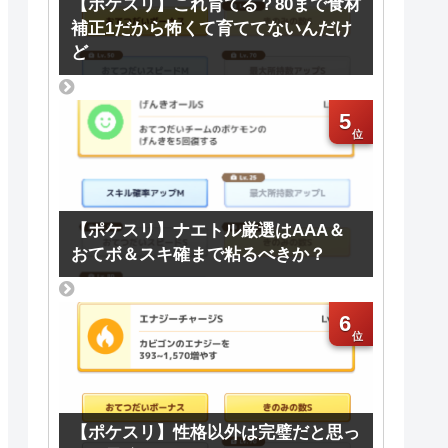
【ポケスリ】これ育てる？80まで食材
補正1だから怖くて育ててないんだけ
ど
5
【ポケスリ】ナエトル厳選はAAA＆
おてボ＆スキ確まで粘るべきか？
6
【ポケスリ】性格以外は完璧だと思っ