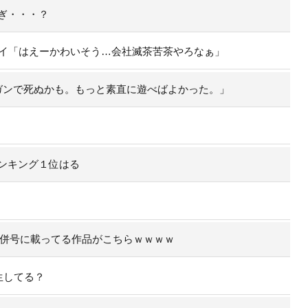
ぎ・・・？
ワイ「はえーかわいそう…会社滅茶苦茶やろなぁ」
ガンで死ぬかも。もっと素直に遊べばよかった。」
ンキング１位はる
4合併号に載ってる作品がこちらｗｗｗｗ
生してる？