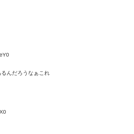
eY0
あるんだろうなぁこれ
X0