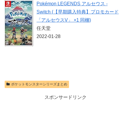
ーラー ミッド
Pokémon LEGENDS アルセウス -
ントローラー
microSD
ナイト ブラッ
Express Card
Switch (【早期購入特典】プロモカード
ク(CFI-
256GB for
価格：¥9,980
ZCT2J01)
Nintendo Switch
「アルセウスV」 ×1 同梱)
2(サムスン マイ
クロSDエクス
価格：¥10,737
任天堂
プレスカード
2022-01-28
256GB)
【Amazon.co.jp
限定特典】
Nintendo S
価格：¥9,300
ポケットモンスターシリーズまとめ
スポンサードリンク