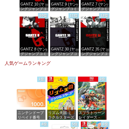
GANTZ 10 (ヤ
GANTZ 9 (ヤン
GANTZ 7 (ヤン
ングジャンプコ
グジャンプコミ
グジャンプコミ
ミックス
ックスDIGITAL)
ックスDIGITAL)
10位
11位
12位
DIGITAL)
価格：¥100
価格：¥100
価格：¥100
GANTZ 8 (ヤン
GANTZ 30 (ヤ
GANTZ 35 (ヤ
グジャンプコミ
ングジャンプコ
ングジャンプコ
ックスDIGITAL)
ミックス
ミックス
人気ゲームランキング
DIGITAL)
DIGITAL)
価格：¥100
価格：¥100
価格：¥100
1位
2位
3位
ニンテンドープ
リズム天国 ミ
スプラトゥーン
リペイド番号
ラクルスターズ
レイダース -
1000円|オンラ
-Switch
Switch2
4位
5位
6位
インコード版