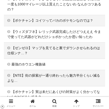
一度も1000マイレージ以上貰えたことないわ なんかコツある
の？
【ポケチャン】コイツってバカのポケモンなのでは？
【ウィズダフネ】レリック武器完成したけどつえええ 今ま
で使ってた武器がどれだけショボかったか思い知ったわ
【ゼンゼロ】マップを見てると裏でダウンさせられるのは
仕様ンナ…？
最強のホウエン種族値
【NTE】街の探索が一通り終わったら魅力半分くらい減る
よな…
【ポケチャン】実は未だにあくびの対策がよく分かってな
いんだがどうしてる？
メニュー
ホーム
検索
トップ
サイドバー
×
ゴマゾウってよく見たら結構可愛くない？