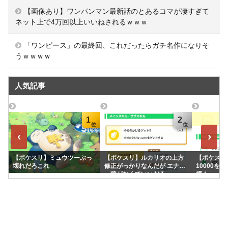
【画像あり】ワンパンマン最新話のとあるコマが凄すぎて
ネット上で4万回以上いいねされるｗｗｗ
「ワンピース」の最終回、これだったらガチ名作になりそ
うｗｗｗｗ
人気記事
1
2
‹
›
【ポケスリ】ミュウツーぶっ
【ポケスリ】ルカリオの上方
【ポケスリ】
壊れだろこれ
修正がっかりなんだが エナジ
10000を
ー稼がなくていいだろ
場！