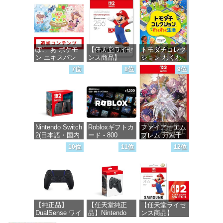
価格：¥5,645
価格：¥6,446
価格：¥1,000
ぽこ あ ポケモ
【任天堂ライセ
トモダチコレク
ン エキスパン
ンス商品】
ション わくわ
ションパス|オン
Samsung
く生活 -Switch
7位
8位
9位
ラインコード版
microSD
Express Card
価格：¥6,145
256GB for
価格：¥4,400
Nintendo Switch
2（サムスン マ
イクロSDエク
スプレスカード
Nintendo Switch
Robloxギフトカ
ファイアーエム
256GB）
2(日本語・国内
ード - 800
ブレム 万紫千
専用)
Robux 【限定バ
紅 -Switch2
価格：¥6,961
10位
11位
12位
ーチャルアイテ
ムを含む】
価格：¥55,491
価格：¥8,979
【オンラインゲ
ームコード】
ロブロックス |
オンラインコー
ド版
【純正品】
【任天堂純正
【任天堂ライセ
DualSense ワイ
品】Nintendo
ンス商品】
価格：¥1,300
ヤレスコントロ
Switch 2 Proコ
Samsung