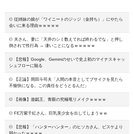
従姉妹の娘が「ワイニートのジッジ（金持ち）」にやたら
会いに来る理由ｗｗｗｗｗ
夫さん、妻に「天井のシミ数えてれば終わるでな」と押し
倒されて性行為 → 凄いことになるｗｗｗｗｗ
【悲報】Google、Geminiのせいで史上初のマイナスキャッ
シュフローに陥る
【正論】岡田斗司夫「人間の本音としてブサイクを見たら
不愉快になる。この責任をどうとるんだ」
【画像】遊戯王、青眼の究極竜リメイクｗｗｗｗ
FE万紫千紅さん、巨乳美少女を出してしまうｗｗ
【悲報】「ハンターハンター」のヒソカさん、ビスケより
弱かったｗｗｗｗ