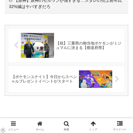
【原神】原神のセルランが強すぎる…スタレの売上前年比
32%減はヤバすぎだろ
【祝】三重県の御当地ポケモンがミジ
ュマルに決まる【都道府県】
【ポケモンユナイト】今日からスペシ
ャルプレゼントイベントがスタート
メニュー
ホーム
検索
トップ
サイドバー
×