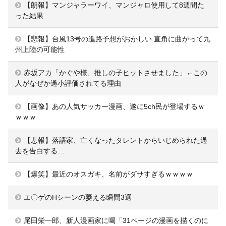
【朗報】マンジャラーワイ、マンジャロ使用して8週間た
った結果
【悲報】台風13号の進路予想がおかしい 直角に曲がって九
州上陸の可能性
赤坂アカ「かぐや様、推しの子ヒットさせました」←この
人がなぜか過小評価されてる理由
【画像】あの人気サッカー漫画、遂に5ch民が登場するｗ
ｗｗｗ
【悲報】落語家、亡くなったタレントからいじめられた過
去を告白する…
【爆笑】最近のオスガキ、名前がダサすぎるｗｗｗｗ
エ〇ゲのHシーンの萎える瞬間3選
尾田栄一郎、新人漫画家に喝「31ページの漫画を描くのに