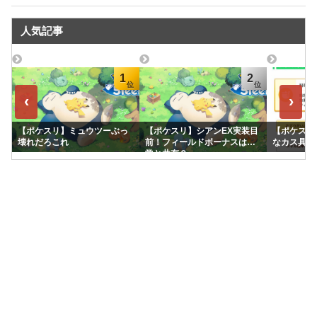
人気記事
1
2
‹
›
【ポケスリ】ミュウツーぶっ
【ポケスリ】シアンEX実装目
【ポケスリ
壊れだろこれ
前！フィールドボーナスは通
なカス具合
常と共有？