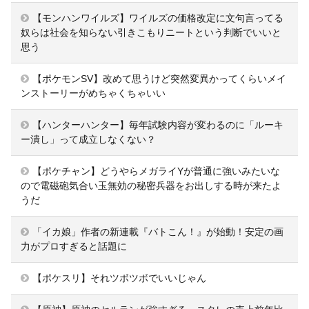
【モンハンワイルズ】ワイルズの価格改定に文句言ってる
奴らは社会を知らない引きこもりニートという判断でいいと
思う
【ポケモンSV】改めて思うけど突然変異かってくらいメイ
ンストーリーがめちゃくちゃいい
【ハンターハンター】毎年試験内容が変わるのに「ルーキ
ー潰し」って成立しなくない？
【ポケチャン】どうやらメガライYが普通に強いみたいな
ので電磁砲気合い玉無効の秘密兵器をお出しする時が来たよ
うだ
「イカ娘」作者の新連載『バトこん！』が始動！安定の画
力がプロすぎると話題に
【ポケスリ】それツボツボでいいじゃん