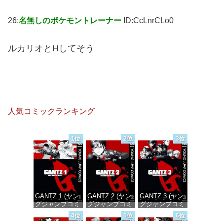
26:
名無しのポケモントレーナー
ID:CcLnrCLo0
ルカリオとHしてそう
人気コミックランキング
1位
2位
3位
GANTZ 1 (ヤン
GANTZ 2 (ヤン
GANTZ 3 (ヤン
グジャンプコミ
グジャンプコミ
グジャンプコミ
ックスDIGITAL)
ックスDIGITAL)
ックスDIGITAL)
4位
5位
6位