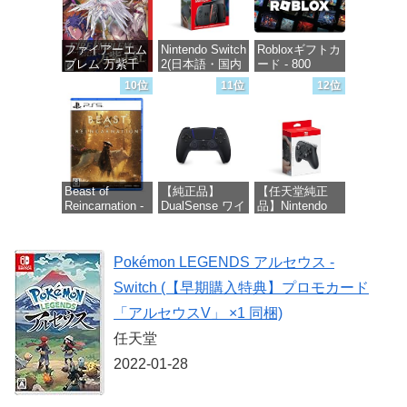
2(サムスン マイ
クロSDエクス
プレスカード
ファイアーエム
Nintendo Switch
Robloxギフトカ
256GB)
ブレム 万紫千
2(日本語・国内
ード - 800
【Amazon.co.jp
紅 -Switch2
専用)
Robux 【限定バ
限定特典】
10位
11位
12位
ーチャルアイテ
Nintendo S
ムを含む】
価格：¥8,979
価格：¥55,603
【オンラインゲ
価格：¥9,400
ームコード】
ロブロックス |
オンラインコー
ド版
Beast of
【純正品】
【任天堂純正
Reincarnation -
DualSense ワイ
品】Nintendo
価格：¥1,300
PS5 【特典】プ
ヤレスコントロ
Switch 2 Proコ
ロダクトコード
ーラー ミッド
ントローラー
封入
ナイト ブラッ
Pokémon LEGENDS アルセウス -
ク(CFI-
価格：¥9,980
ZCT2J01)
価格：¥7,286
Switch (【早期購入特典】プロモカード
価格：¥10,737
「アルセウスV」 ×1 同梱)
任天堂
2022-01-28