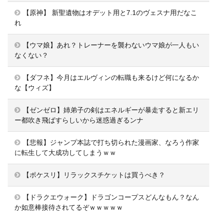
【原神】 新聖遺物はオデット用と7.1のヴェスナ用だなこ
れ
【ウマ娘】あれ？トレーナーを襲わないウマ娘が一人もい
なくない？
【ダフネ】今月はエルヴィンの転職も来るけど何になるか
な【ウィズ】
【ゼンゼロ】姉弟子の剣はエネルギーが暴走すると新エリ
ー都吹き飛ばすらしいから迷惑過ぎるンナ
【悲報】ジャンプ本誌で打ち切られた漫画家、なろう作家
に転生して大成功してしまうｗｗ
【ポケスリ】リラックスチケットは買うべき？
【ドラクエウォーク】ドラゴンコープスどんなもん？なん
か如意棒接待されてるぞｗｗｗｗｗ