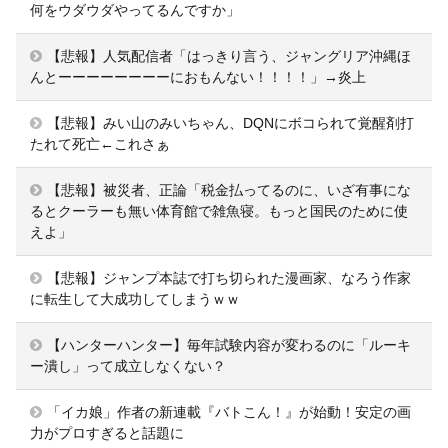
何をウダウダやってるんですか」
【悲報】人気配信者「はっきり言う、ジャングリア沖縄ほ
んとーーーーーーーーにおもんない！！！！」→炎上
【悲報】みい山のみいちゃん、DQNにボコられて覚醒剤打
たれて死亡←これさぁ
【悲報】被災者、正論「税金払ってるのに、いざ有事にな
るとクーラーも無い体育館で雑魚寝。もっと国民のために使
えよ」
【悲報】ジャンプ本誌で打ち切られた漫画家、なろう作家
に転生して大成功してしまうｗｗ
【ハンターハンター】毎年試験内容が変わるのに「ルーキ
ー潰し」って成立しなくない？
「イカ娘」作者の新連載『バトこん！』が始動！安定の画
力がプロすぎると話題に