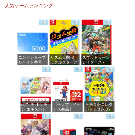
ミックス
ミックス
ミックス
人気ゲームランキング
DIGITAL)
DIGITAL)
DIGITAL)
価格：¥100
価格：¥100
価格：¥100
1位
2位
3位
ニンテンドープ
リズム天国 ミ
スプラトゥーン
リペイド番号
ラクルスターズ
レイダース -
5000円|オンラ
-Switch
Switch2
4位
5位
6位
インコード版
価格：¥5,645
価格：¥6,455
価格：¥5,000
ぽこ あ ポケモ
【任天堂ライセ
トモダチコレク
ン エキスパン
ンス商品】
ション わくわ
ションパス|オン
Samsung
く生活 -Switch
7位
8位
9位
ラインコード版
microSD
Express Card
価格：¥6,147
256GB for
価格：¥4,400
Nintendo Switch