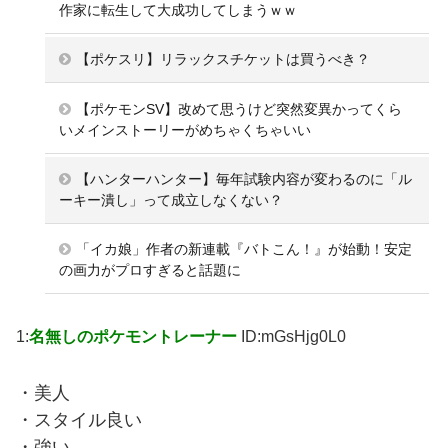
作家に転生して大成功してしまうｗｗ
【ポケスリ】リラックスチケットは買うべき？
【ポケモンSV】改めて思うけど突然変異かってくら
いメインストーリーがめちゃくちゃいい
【ハンターハンター】毎年試験内容が変わるのに「ル
ーキー潰し」って成立しなくない？
「イカ娘」作者の新連載『バトこん！』が始動！安定
の画力がプロすぎると話題に
1:
名無しのポケモントレーナー
ID:mGsHjg0L0
・美人
・スタイル良い
・強い