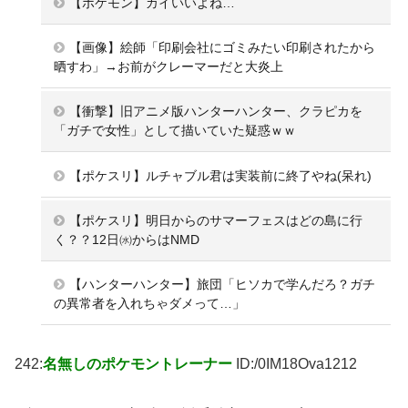
【ポケモン】カイいいよね…
【画像】絵師「印刷会社にゴミみたい印刷されたから
晒すわ」→お前がクレーマーだと大炎上
【衝撃】旧アニメ版ハンターハンター、クラピカを
「ガチで女性」として描いていた疑惑ｗｗ
【ポケスリ】ルチャブル君は実装前に終了やね(呆れ)
【ポケスリ】明日からのサマーフェスはどの島に行
く？？12日㈬からはNMD
【ハンターハンター】旅団「ヒソカで学んだろ？ガチ
の異常者を入れちゃダメって…」
242:
名無しのポケモントレーナー
ID:/0IM18Ova1212