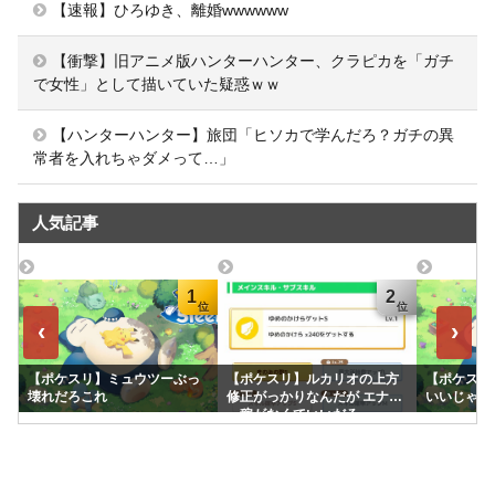
【速報】ひろゆき、離婚wwwwww
【衝撃】旧アニメ版ハンターハンター、クラピカを「ガチ
で女性」として描いていた疑惑ｗｗ
【ハンターハンター】旅団「ヒソカで学んだろ？ガチの異
常者を入れちゃダメって…」
人気記事
1
2
‹
›
【ポケスリ】ミュウツーぶっ
【ポケスリ】ルカリオの上方
【ポケスリ
壊れだろこれ
修正がっかりなんだが エナジ
いいじゃん
ー稼がなくていいだろ