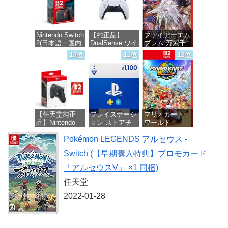
ームコード】
ロブロックス |
オンラインコー
ド版
Nintendo Switch
【純正品】
ファイアーエム
2(日本語・国内
DualSense ワイ
ブレム 万紫千
価格：¥1,300
専用)
ヤレスコントロ
紅 -Switch2
10位
11位
12位
ーラー(CFI-
ZCT2J)
価格：¥55,491
価格：¥8,979
価格：¥10,737
【任天堂純正
プレイステーシ
マリオカート
品】Nintendo
ョン ストアチ
ワールド -
Switch 2 Proコ
ケット 1,100円|
Switch2
ントローラー
Pokémon LEGENDS アルセウス -
オンラインコー
【Amazon.co.jp
ド版
価格：¥8,564
Switch (【早期購入特典】プロモカード
限定特典】
Nintendo Switch
価格：¥1,100
「アルセウスV」 ×1 同梱)
2 ロゴデザイン
ステッカー 同
任天堂
梱
2022-01-28
価格：¥9,980