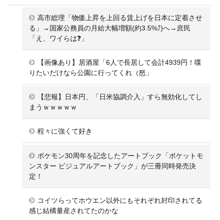
高市総理「物価上昇を上回る賃上げを日本に定着させ
る」→国家公務員の月給大幅増額(約3.5%⤴)へ→庶民
「え、ワイらは❓」
【画像あり】居酒屋「6人で長居して会計4939円！喋
りたいだけなら公園に行ってくれ（怒」
【悲報】日本円、「日米協調介入」すら無効化してし
まうｗｗｗｗｗ
程々に強くて好き
ポケモン30周年を記念したアートブック「ポケットモ
ンスター ビジュアルアートブック」が三冊同時発売決
定！
コイツらってホウエン以外にもそれぞれ封印されてる
感じ結構量産されてたのかな