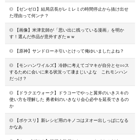
【ゼンゼロ】結局店長がレミレミの時間停止から抜け出せ
た理由って何ンナ？
【画像】米津玄師が「思い出に残っている漫画」を明か
す！選んだ作品が意外すぎたｗｗ
【原神】サンドローネ引いとけって俺ゆいましたよね？
【モンハンワイルズ】冷静に考えてゴマキが自分とセ○○ス
するために会いに来る状況って凄まじいよな これモンハン
だっけ？
【ドラクエウォーク】ドラコーでやっと翼斧のいきスキの
使い方を理解した 勇者剣のいきなり会心必中を延長できるの
か
【ポケスリ】新レシピ用のキノコはヌオー出しっぱになる
かなあ