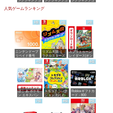
ングジャンプコ
ングジャンプコ
ングジャンプコ
ミックス
ミックス
ミックス
人気ゲームランキング
DIGITAL)
DIGITAL)
DIGITAL)
価格：¥100
価格：¥100
価格：¥100
1位
2位
3位
ニンテンドープ
リズム天国 ミ
スプラトゥーン
リペイド番号
ラクルスターズ
レイダース|オン
1000円|オンラ
-Switch
ラインコード版
4位
5位
6位
インコード版
価格：¥5,595
価格：¥5,832
価格：¥1,000
ぽこ あ ポケモ
トモダチコレク
Robloxギフトカ
ン エキスパン
ション わくわ
ード - 800
ションパス|オン
く生活 -Switch
Robux 【限定バ
7位
8位
9位
ラインコード版
ーチャルアイテ
ムを含む】
価格：¥6,155
【オンラインゲ
価格：¥4,400