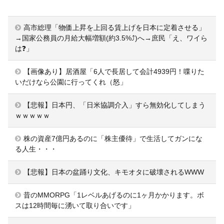
高市総理「物価上昇を上回る賃上げを日本に定着させる」
→国家公務員の月給大幅増額(約3.5%⤴)へ→庶民「え、ワイら
は❓」
【画像あり】居酒屋「6人で長居して会計4939円！喋りた
いだけなら公園に行ってくれ（怒」
【悲報】日本円、「日米協調介入」すら無効化してしまう
ｗｗｗｗｗ
株の資産7億円あるのに「株主優待」で生活してガンにな
る人生・・・
【悲報】日本の盆踊り文化、キモオタに破壊されるWWW
昔のMMORPG「1レベルあげるのに1ヶ月かかります。ボ
スは12時間毎に湧いて取り合いです」