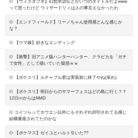
【ウィズダフネ】幻想水滸伝とかいつのタイトルだよwww
って思ったけど ウィザードリィは人の事言えなかったわ
【エンドフィールド】リーノちゃん使用感どんな感じか
な？
【ウマ娘】好きなエンディング
【衝撃】旧アニメ版ハンターハンター、クラピカを「ガチ
で女性」として描いていた疑惑ｗｗ
【ポケスリ】ルチャブル君は実装前に終了やね(呆れ)
【ポケスリ】明日からのサマーフェスはどの島に行く？？
12日㈬からはNMD
コイツらってホウエン以外にもそれぞれ封印されてる感じ
結構量産されてたのかな
【ポケマス】ゼイユとハルト引いた??