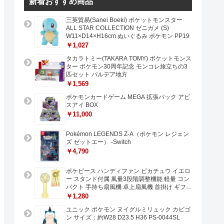
新着おすすめ商品
三英貿易(Sanei Boeki) ポケットモンスター
ALL STAR COLLECTION ゼニガメ (S)
W11×D14×H16cm ぬいぐるみ ポケモン PP19
￥1,027
タカラトミー(TAKARA TOMY) ポケットモンス
ター ポケモン30周年記念 モンコレ旅立ちの3
匹セット パルデア地方
￥1,569
ポケモンカードゲーム MEGA 拡張パック アビ
スアイ BOX
￥11,000
Pokémon LEGENDS Z-A（ポケモン レジェン
ズ ゼットエー） -Switch
￥4,790
ポケピース ハンディファン ピカチュウ イエロ
ー スタンド付属 風量3段階調整機能 軽量 コン
パクト 手持ち扇風機 卓上扇風機 首掛け ギフト
プレゼントに最適 USB充電 Type-C対応
￥1,280
ユニック ポケモン ヌイグルミリュック カビゴ
ン サイズ：約W28 D23.5 H36 PS-0044SL