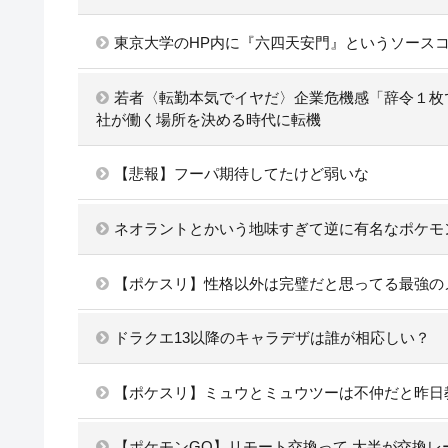
東京大学のHP内に『六四天安門』というソース
若者〈転勤本気でイヤだ〉企業危機感「辞令１枚
社が働く場所を決める時代に転機
【悲報】フーパ期待してたけど弱いな
ネオラントとかいう地味すぎて逆に有名なポケモ
【ポケスリ】性格以外は完璧だと思ってる最強の
ドラクエ13以降のキャラデザは誰が相応しい？
【ポケスリ】ミュウとミュウツーは不仲だと昨日
【ポケモンGO】リモート交換って 大半が交換レ