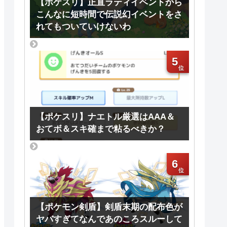
【ポケスリ】正直ラティイベントから
こんなに短時間で伝説幻イベントをさ
れてもついていけないわ
5
【ポケスリ】ナエトル厳選はAAA＆
おてボ＆スキ確まで粘るべきか？
6
【ポケモン剣盾】剣盾末期の配布色が
ヤバすぎてなんであのころスルーして