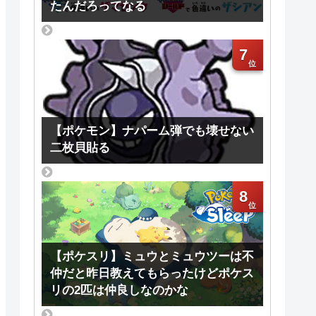
たんだろってなる
7
【ポケモン】ナパーム弾でも壊せない
二枚貝貼る
8
【ポケスリ】ミュウとミュウツーは不
仲だと昨日教えてもらったけどポケス
リの2匹は仲良しなのかな