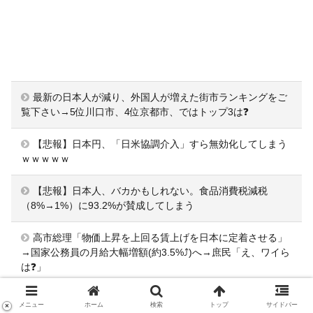
最新の日本人が減り、外国人が増えた街市ランキングをご
覧下さい→5位川口市、4位京都市、ではトップ3は❓
【悲報】日本円、「日米協調介入」すら無効化してしまう
ｗｗｗｗｗ
【悲報】日本人、バカかもしれない。食品消費税減税
（8%→1%）に93.2%が賛成してしまう
高市総理「物価上昇を上回る賃上げを日本に定着させる」
→国家公務員の月給大幅増額(約3.5%⤴)へ→庶民「え、ワイら
は❓」
【急募】作中最強だと思ったのにアッサリ死んだキャラ←
メニュー
ホーム
検索
トップ
サイドバー
×