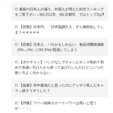
最新の日本人が減り、外国人が増えた街市ランキング
をご覧下さい→5位川口市、4位京都市、ではトップ3は❓
【悲報】日本円、「日米協調介入」すら無効化してし
まうｗｗｗｗｗ
【悲報】日本人、バカかもしれない。食品消費税減税
（8%→1%）に93.2%が賛成してしまう
【ポケチャン】バンクなしでチャンピオンズ初めて初
めて色違い引けたから使ってあげたいんだけどこいつの
使い方よく分からない…
【急募】作中最強だと思ったのにアッサリ死んだキャ
ラ←誰そうぞうした？
【評価】フーパ自体のカードパワーは高いと思う
が・・・。