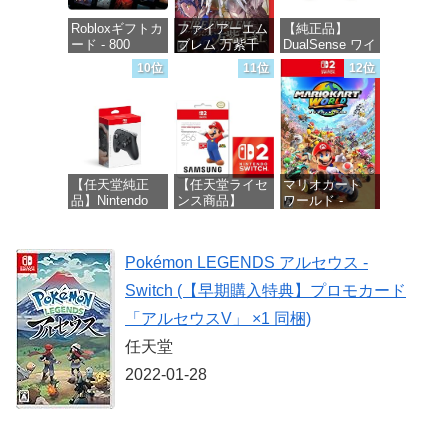
Robloxギフトカ
ファイアーエム
【純正品】
ード - 800
ブレム 万紫千
DualSense ワイ
Robux 【限定バ
紅 -Switch2
ヤレスコントロ
10位
11位
12位
ーチャルアイテ
ーラー ミッド
ムを含む】
ナイト ブラッ
価格：¥8,979
【オンラインゲ
ク(CFI-
ームコード】
ZCT2J01)
ロブロックス |
オンラインコー
価格：¥10,737
ド版
【任天堂純正
【任天堂ライセ
マリオカート
品】Nintendo
ンス商品】
ワールド -
価格：¥1,300
Switch 2 Proコ
Samsung
Switch2
ントローラー
microSD
Express Card
価格：¥8,564
Pokémon LEGENDS アルセウス -
256GB for
価格：¥9,980
Nintendo Switch
Switch (【早期購入特典】プロモカード
2(サムスン マイ
クロSDエクス
「アルセウスV」 ×1 同梱)
プレスカード
256GB)
任天堂
【Amazon.co.jp
2022-01-28
限定特典】
Nintendo S
価格：¥9,300