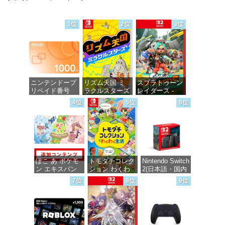
価格：¥100
価格：¥100
価格：¥100
1位
2位
3位
ニンテンドープ
リズム天国 ミ
スプラトゥーン
リペイド番号
ラクルスターズ
レイダース -
1000円|オンラ
-Switch
Switch2
4位
5位
6位
インコード版
価格：¥5,645
価格：¥6,455
価格：¥1,000
ぽこ あ ポケモ
トモダチコレク
Nintendo Switch
ン エキスパン
ション わくわ
2(日本語・国内
ションパス|オン
く生活 -Switch
専用)
7位
8位
9位
ラインコード版
価格：¥6,145
価格：¥55,491
価格：¥4,400