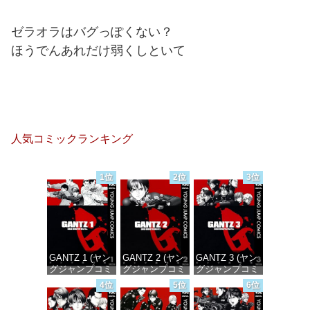
ゼラオラはバグっぽくない？
ほうでんあれだけ弱くしといて
人気コミックランキング
1位
2位
3位
GANTZ 1 (ヤン
GANTZ 2 (ヤン
GANTZ 3 (ヤン
グジャンプコミ
グジャンプコミ
グジャンプコミ
ックスDIGITAL)
ックスDIGITAL)
ックスDIGITAL)
4位
5位
6位
価格：¥100
価格：¥100
価格：¥100