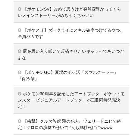
【ポケモンSV】改めて思うけど突然変異かってくら
いメインストーリーがめちゃくちゃいい
【ポケスリ】ダークライにスキル確率つけてるやつ、
全員バカです
尻を思い入り叩いて反省させたいキャラってあいつだ
よな
【ポケモンGO】夏場のポケ活「スマホクーラー」
「保冷剤」
ポケモン30周年を記念したアートブック「ポケットモ
ンスター ビジュアルアートブック」が三冊同時発売決
定！
【衝撃】クルタ族虐 殺の犯人、ツェリードニヒで確
定！クロロの演劇のせいで2人も無駄死ににwwww