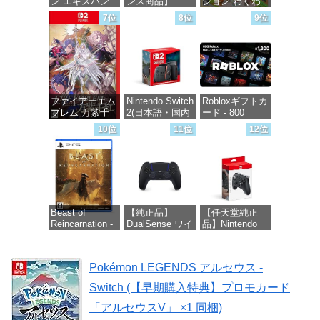
ン エキスパン
ンス商品】
ション わくわ
ションパス|オン
Samsung
く生活 -Switch
7位
8位
9位
ラインコード版
microSD
Express Card
価格：¥6,147
256GB for
価格：¥4,400
Nintendo Switch
2(サムスン マイ
クロSDエクス
プレスカード
ファイアーエム
Nintendo Switch
Robloxギフトカ
256GB)
ブレム 万紫千
2(日本語・国内
ード - 800
【Amazon.co.jp
紅 -Switch2
専用)
Robux 【限定バ
限定特典】
10位
11位
12位
ーチャルアイテ
Nintendo S
ムを含む】
価格：¥8,979
価格：¥55,603
【オンラインゲ
価格：¥9,400
ームコード】
ロブロックス |
オンラインコー
ド版
Beast of
【純正品】
【任天堂純正
Reincarnation -
DualSense ワイ
品】Nintendo
価格：¥1,300
PS5 【特典】プ
ヤレスコントロ
Switch 2 Proコ
ロダクトコード
ーラー ミッド
ントローラー
封入
ナイト ブラッ
Pokémon LEGENDS アルセウス -
ク(CFI-
価格：¥9,980
ZCT2J01)
価格：¥7,286
Switch (【早期購入特典】プロモカード
価格：¥10,737
「アルセウスV」 ×1 同梱)