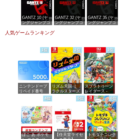
GANTZ 10 (ヤ
GANTZ 32 (ヤ
GANTZ 35 (ヤ
ングジャンプコ
ングジャンプコ
ングジャンプコ
ミックス
ミックス
ミックス
人気ゲームランキング
DIGITAL)
DIGITAL)
DIGITAL)
価格：¥100
価格：¥100
価格：¥100
1位
2位
3位
ニンテンドープ
リズム天国 ミ
スプラトゥーン
リペイド番号
ラクルスターズ
レイダース -
5000円|オンラ
-Switch
Switch2
4位
5位
6位
インコード版
価格：¥5,645
価格：¥6,455
価格：¥5,000
ぽこ あ ポケモ
【任天堂ライセ
トモダチコレク