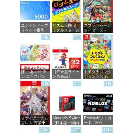
ニンテンドープ
リズム天国 ミ
スプラトゥーン
リペイド番号
ラクルスターズ
レイダース -
5000円|オンラ
-Switch
Switch2
4位
5位
6位
インコード版
価格：¥5,645
価格：¥6,446
価格：¥5,000
ぽこ あ ポケモ
【任天堂ライセ
トモダチコレク
ン エキスパン
ンス商品】
ション わくわ
ションパス|オン
Samsung
く生活 -Switch
7位
8位
9位
ラインコード版
microSD
Express Card
価格：¥6,144
256GB for
価格：¥4,400
Nintendo Switch
2(サムスン マイ
クロSDエクス
プレスカード
ファイアーエム
Nintendo Switch
Robloxギフトカ
256GB)
ブレム 万紫千
2(日本語・国内
ード - 800
【Amazon.co.jp
紅 -Switch2
専用)
Robux 【限定バ
限定特典】
10位
11位
12位
ーチャルアイテ