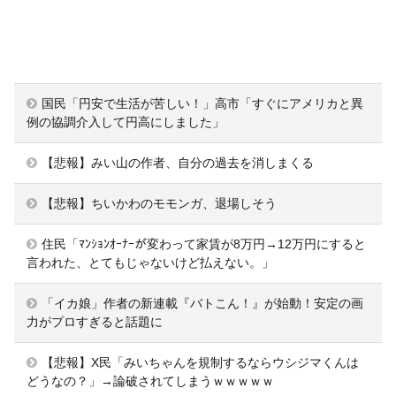
国民「円安で生活が苦しい！」高市「すぐにアメリカと異
例の協調介入して円高にしました」
【悲報】みい山の作者、自分の過去を消しまくる
【悲報】ちいかわのモモンガ、退場しそう
住民「ﾏﾝｼｮﾝｵｰﾅｰが変わって家賃が8万円→12万円にすると
言われた、とてもじゃないけど払えない。」
「イカ娘」作者の新連載『バトこん！』が始動！安定の画
力がプロすぎると話題に
【悲報】X民「みいちゃんを規制するならウシジマくんは
どうなの？」→論破されてしまうｗｗｗｗｗ