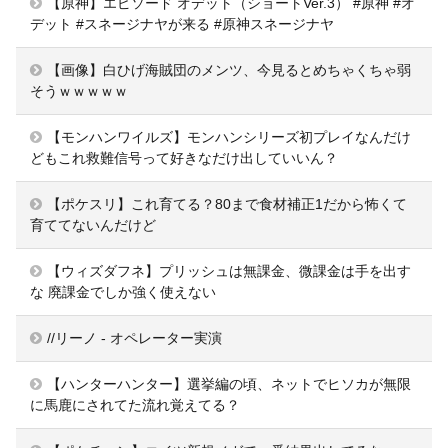
【原神】エピソード オデット（ショートVer.3） #原神 #オ
デット #スネージナヤが来る #原神スネージナヤ
【画像】白ひげ海賊団のメンツ、今見るとめちゃくちゃ弱
そうｗｗｗｗｗ
【モンハンワイルズ】モンハンシリーズ初プレイなんだけ
どもこれ救難信号って好きなだけ出していいん？
【ポケスリ】これ育てる？80まで食材補正1だから怖くて
育ててないんだけど
【ウィズダフネ】プリッシュは無課金、微課金は手を出す
な 廃課金でしか強く使えない
//リーノ - オペレーター実演
【ハンターハンター】選挙編の頃、ネットでヒソカが無限
に馬鹿にされてた流れ覚えてる？