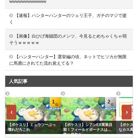
wwwwwwwwwwww
【速報】ハンターハンターのツェリ王子、ガチのマジで逝
く
【画像】白ひげ海賊団のメンツ、今見るとめちゃくちゃ弱
そうｗｗｗｗｗ
【ハンターハンター】選挙編の頃、ネットでヒソカが無限
に馬鹿にされてた流れ覚えてる？
人気記事
1
2
‹
›
【ポケスリ】ミュウツーぶっ
【ポケスリ】シアンEX実装目
【ポケスリ
壊れだろこれ
前！フィールドボーナスは通
なカス具合
常と共有？