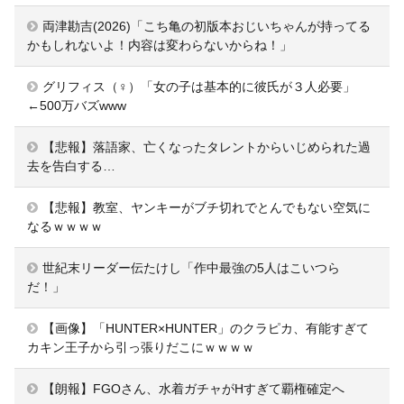
両津勘吉(2026)「こち亀の初版本おじいちゃんが持ってる
かもしれないよ！内容は変わらないからね！」
グリフィス（♀）「女の子は基本的に彼氏が３人必要」
←500万バズwww
【悲報】落語家、亡くなったタレントからいじめられた過
去を告白する…
【悲報】教室、ヤンキーがブチ切れでとんでもない空気に
なるｗｗｗｗ
世紀末リーダー伝たけし「作中最強の5人はこいつら
だ！」
【画像】「HUNTER×HUNTER」のクラピカ、有能すぎて
カキン王子から引っ張りだこにｗｗｗｗ
【朗報】FGOさん、水着ガチャがHすぎて覇権確定へ