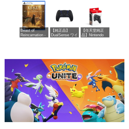
Nintendo S
ムを含む】
価格：¥8,979
価格：¥55,603
【オンラインゲ
価格：¥9,980
ームコード】
ロブロックス |
オンラインコー
ド版
Beast of
【純正品】
【任天堂純正
Reincarnation -
DualSense ワイ
品】Nintendo
価格：¥1,300
PS5 【特典】プ
ヤレスコントロ
Switch 2 Proコ
ロダクトコード
ーラー ミッド
ントローラー
封入
ナイト ブラッ
ク(CFI-
価格：¥9,581
ZCT2J01)
価格：¥7,286
価格：¥10,737