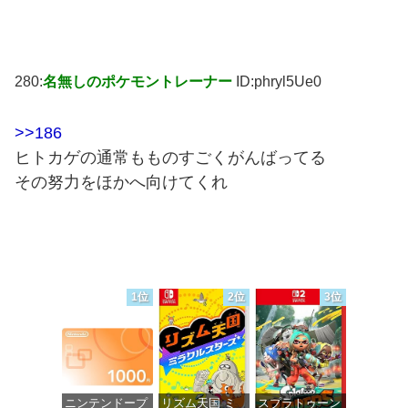
280:
名無しのポケモントレーナー
ID:phryl5Ue0
>>186
ヒトカゲの通常もものすごくがんばってる
その努力をほかへ向けてくれ
1位
2位
3位
ニンテンドープ
リズム天国 ミ
スプラトゥーン