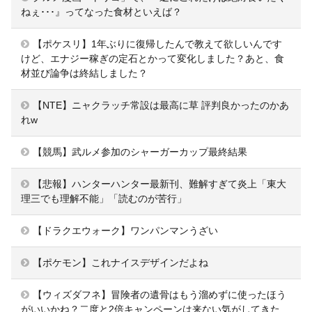
ねぇ･･･』ってなった食材といえば？
【ポケスリ】1年ぶりに復帰したんで教えて欲しいんです
けど、エナジー稼ぎの定石とかって変化しました？あと、食
材並び論争は終結しました？
【NTE】ニャクラッチ常設は最高に草 評判良かったのかあ
れw
【競馬】武ルメ参加のシャーガーカップ最終結果
【悲報】ハンターハンター最新刊、難解すぎて炎上「東大
理三でも理解不能」「読むのが苦行」
【ドラクエウォーク】ワンパンマンうざい
【ポケモン】これナイスデザインだよね
【ウィズダフネ】冒険者の遺骨はもう溜めずに使ったほう
がいいかね？二度と2倍キャンペーンは来ない気がしてきた