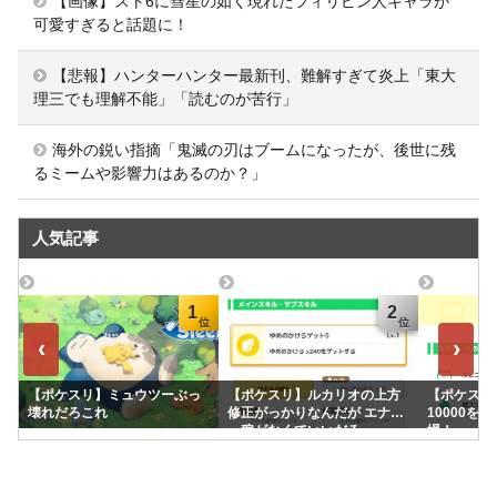
【画像】スト6に彗星の如く現れたフィリピン人キャラが
可愛すぎると話題に！
【悲報】ハンターハンター最新刊、難解すぎて炎上「東大
理三でも理解不能」「読むのが苦行」
海外の鋭い指摘「鬼滅の刃はブームになったが、後世に残
るミームや影響力はあるのか？」
人気記事
1
2
‹
›
【ポケスリ】ミュウツーぶっ
【ポケスリ】ルカリオの上方
【ポケスリ】
壊れだろこれ
修正がっかりなんだが エナジ
10000を
ー稼がなくていいだろ
場！