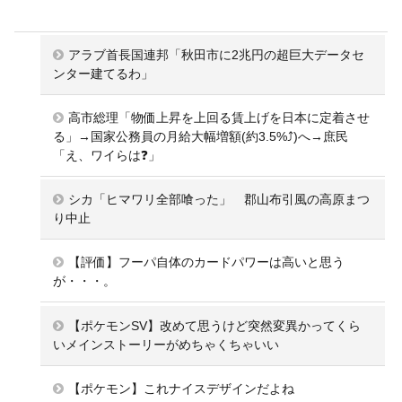
アラブ首長国連邦「秋田市に2兆円の超巨大データセ
ンター建てるわ」
高市総理「物価上昇を上回る賃上げを日本に定着させ
る」→国家公務員の月給大幅増額(約3.5%⤴)へ→庶民
「え、ワイらは❓」
シカ「ヒマワリ全部喰った」 郡山布引風の高原まつ
り中止
【評価】フーパ自体のカードパワーは高いと思う
が・・・。
【ポケモンSV】改めて思うけど突然変異かってくら
いメインストーリーがめちゃくちゃいい
【ポケモン】これナイスデザインだよね