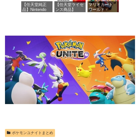
ド版
【任天堂純正
【任天堂ライセ
マリオカート
品】Nintendo
ンス商品】
ワールド -
価格：¥1,300
Switch 2 Proコ
Samsung
Switch2
ントローラー
microSD
Express Card
価格：¥8,564
256GB for
価格：¥9,980
Nintendo Switch
2(サムスン マイ
クロSDエクス
プレスカード
256GB)
【Amazon.co.jp
限定特典】
Nintendo S
価格：¥9,300
ポケモンユナイトまとめ