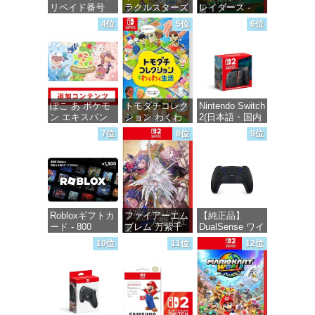
リペイド番号
ラクルスターズ
レイダース -
1000円|オンラ
-Switch
Switch2
4位
5位
6位
インコード版
価格：¥5,645
価格：¥6,449
価格：¥1,000
ぽこ あ ポケモ
トモダチコレク
Nintendo Switch
ン エキスパン
ション わくわ
2(日本語・国内
ションパス|オン
く生活 -Switch
専用)
7位
8位
9位
ラインコード版
価格：¥6,145
価格：¥55,491
価格：¥4,400
Robloxギフトカ
ファイアーエム
【純正品】
ード - 800
ブレム 万紫千
DualSense ワイ
Robux 【限定バ
紅 -Switch2
ヤレスコントロ
10位
11位
12位
ーチャルアイテ
ーラー ミッド
ムを含む】
ナイト ブラッ
価格：¥8,979
【オンラインゲ
ク(CFI-
ームコード】
ZCT2J01)
ロブロックス |
オンラインコー
価格：¥10,737