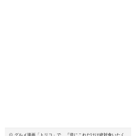
グルメ漫画「トリコ」で、『逆にこれだけは絶対食いたく