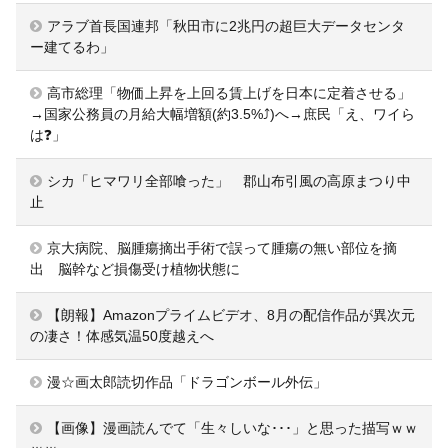
アラブ首長国連邦「秋田市に2兆円の超巨大データセンタ
ー建てるわ」
高市総理「物価上昇を上回る賃上げを日本に定着させる」
→国家公務員の月給大幅増額(約3.5%⤴)へ→庶民「え、ワイら
は❓」
シカ「ヒマワリ全部喰った」 郡山布引風の高原まつり中
止
京大病院、脳腫瘍摘出手術で誤って腫瘍の無い部位を摘
出 脳幹など損傷受け植物状態に
【朗報】Amazonプライムビデオ、8月の配信作品が異次元
の凄さ！体感気温50度越えへ
漫☆画太郎読切作品「ドラゴンボール外伝」
【画像】漫画読んでて「生々しいな･･･」と思った描写ｗｗ