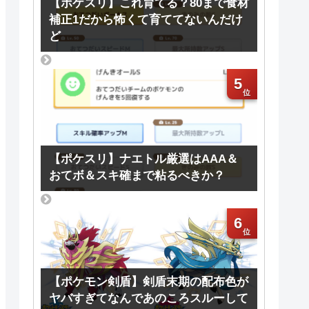
【ポケスリ】これ育てる？80まで食材
補正1だから怖くて育ててないんだけ
ど
5
【ポケスリ】ナエトル厳選はAAA＆
おてボ＆スキ確まで粘るべきか？
6
【ポケモン剣盾】剣盾末期の配布色が
ヤバすぎてなんであのころスルーして