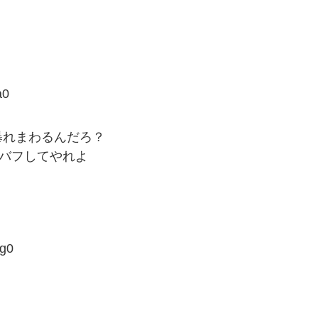
a0
暴れまわるんだろ？
のバフしてやれよ
g0