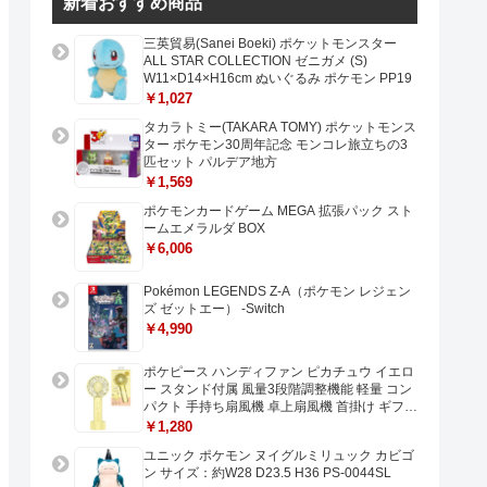
新着おすすめ商品
三英貿易(Sanei Boeki) ポケットモンスター
ALL STAR COLLECTION ゼニガメ (S)
W11×D14×H16cm ぬいぐるみ ポケモン PP19
￥1,027
タカラトミー(TAKARA TOMY) ポケットモンス
ター ポケモン30周年記念 モンコレ旅立ちの3
匹セット パルデア地方
￥1,569
ポケモンカードゲーム MEGA 拡張パック スト
ームエメラルダ BOX
￥6,006
Pokémon LEGENDS Z-A（ポケモン レジェン
ズ ゼットエー） -Switch
￥4,990
ポケピース ハンディファン ピカチュウ イエロ
ー スタンド付属 風量3段階調整機能 軽量 コン
パクト 手持ち扇風機 卓上扇風機 首掛け ギフト
プレゼントに最適 USB充電 Type-C対応
￥1,280
ユニック ポケモン ヌイグルミリュック カビゴ
ン サイズ：約W28 D23.5 H36 PS-0044SL