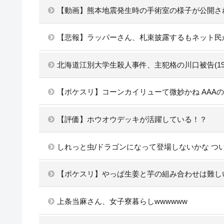
【動画】熊本地震発生時の手術室の様子が公開さ
【悲報】ラッパーさん、札束披露するもネット民
北海道江別大学生殺人事件、主犯格の川口被告(1
【ポケスリ】コーンカイリューて微妙かね AAA
【評価】ホウオウデッキが活躍している！？
しれっと虫/ドラゴンになって登場しないかな つ
【ポケスリ】やっぱ生姜と芋の組み合わせは難し
上条当麻さん、女子寮暮らしwwwwww