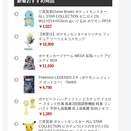
新着おすすめ商品
三英貿易(Sanei Boeki) ポケットモンスター
ALL STAR COLLECTION ゼニガメ (S)
W11×D14×H16cm ぬいぐるみ ポケモン PP19
￥1,027
【再受注】ポケモンセンターオリジナル フィ
ギュア リーリエ＆コスモッグ
￥18,800
ポケモンカードゲーム MEGA 拡張パック アビ
スアイ BOX
￥11,000
Pokémon LEGENDS Z-A（ポケモン レジェン
ズ ゼットエー） -Switch
￥4,790
ポケピース ハンディファン ピカチュウ イエロ
ー スタンド付属 風量3段階調整機能 軽量 コン
パクト 手持ち扇風機 卓上扇風機 首掛け ギフト
プレゼントに最適 USB充電 Type-C対応
￥1,280
三英貿易 ポケットモンスター ALL STAR
COLLECTION ピカチュウ(メスのすがた) (S)