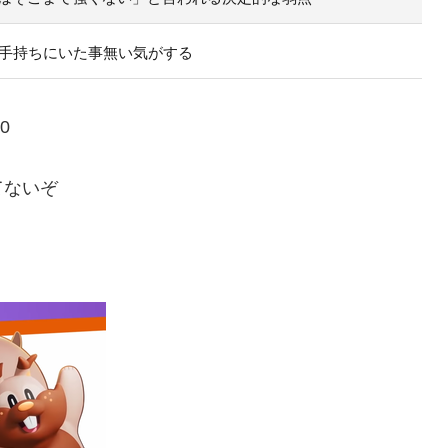
の手持ちにいた事無い気がする
e0
てないぞ