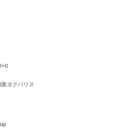
O+0
顔面ヨクバリス
up