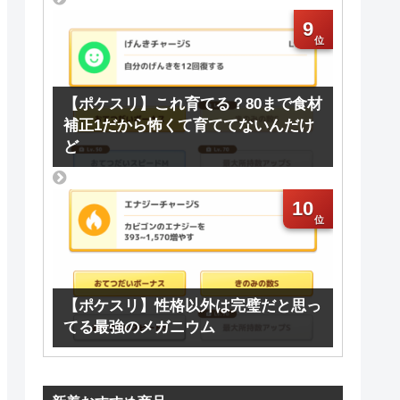
9
【ポケスリ】これ育てる？80まで食材
補正1だから怖くて育ててないんだけ
ど
10
【ポケスリ】性格以外は完璧だと思っ
てる最強のメガニウム