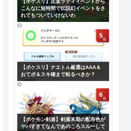
【ポケスリ】正直ラティイベントから
こんなに短時間で伝説幻イベントをさ
れてもついていけないわ
5
【ポケスリ】ナエトル厳選はAAA＆
おてボ＆スキ確まで粘るべきか？
6
【ポケモン剣盾】剣盾末期の配布色が
ヤバすぎてなんであのころスルーして